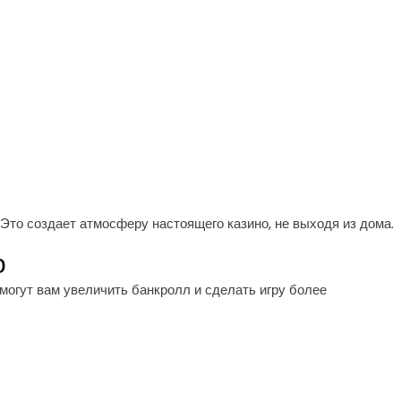
Это создает атмосферу настоящего казино, не выходя из дома.
о
огут вам увеличить банкролл и сделать игру более