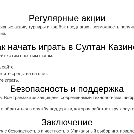
Регулярные акции
улярные акции, турниры и кэшбэк предлагают возможность полу
ия.
ак начать играть в Султан Казин
уйте этим простым шагам:
 сайте.
сите средства на счет.
е играть.
Безопасность и поддержка
ков. Все транзакции защищены современными технологиями шифр
те обратиться в службу поддержки, которая работает круглосу
Заключение
тся с безопасностью и честностью. Уникальный выбор игр, при