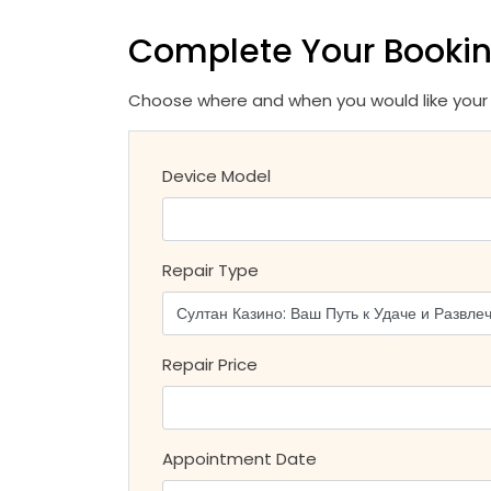
Complete Your Booki
Choose where and when you would like your r
Device Model
Repair Type
Repair Price
Appointment Date