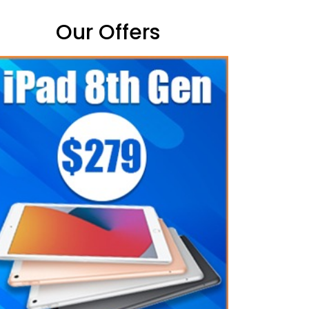
Our Offers