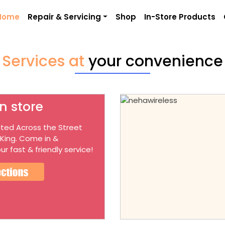
Home
Repair & Servicing
Shop
In-Store Products
Services at
your convenience
n store
ted Across the Street
 King. Come in &
ur fast & friendly service!