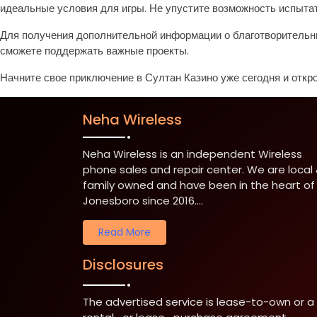
идеальные условия для игры. Не упустите возможность испытат
Для получения дополнительной информации о благотворительны
сможете поддержать важные проекты.
Начните свое приключение в Султан Казино уже сегодня и откро
Neha Wireless
Neha Wireless is an independent Wireless
phone sales and repair center. We are local
family owned and have been in the heart of
Jonesboro since 2016....
Read More
Disclosures
The advertised service is lease-to-own or a