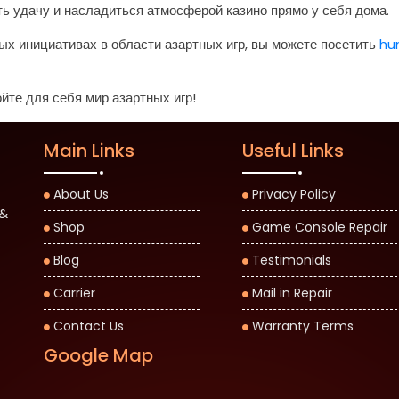
ь удачу и насладиться атмосферой казино прямо у себя дома.
х инициативах в области азартных игр, вы можете посетить
hu
йте для себя мир азартных игр!
Main Links
Useful Links
About Us
Privacy Policy
 &
Shop
Game Console Repair
Blog
Testimonials
Carrier
Mail in Repair
Contact Us
Warranty Terms
Google Map