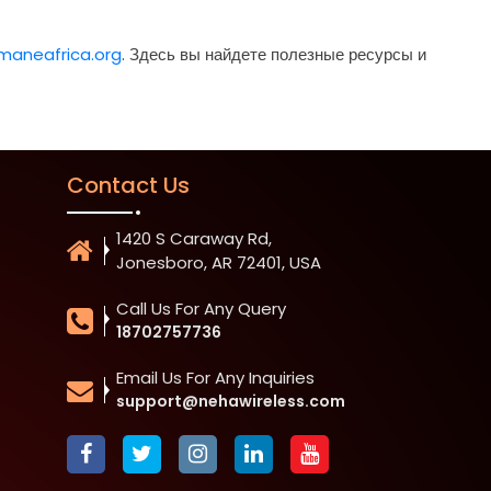
maneafrica.org
. Здесь вы найдете полезные ресурсы и
Contact Us
1420 S Caraway Rd,
Jonesboro, AR 72401, USA
Call Us For Any Query
18702757736
Email Us For Any Inquiries
support@nehawireless.com