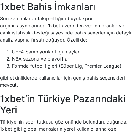
1xbet Bahis İmkanları
Son zamanlarda takip ettiğim büyük spor
organizasyonlarında, 1xbet üzerinden verilen oranlar ve
canlı istatistik desteği sayesinde bahis severler için detaylı
analiz yapma fırsatı doğuyor. Özellikle:
UEFA Şampiyonlar Ligi maçları
NBA sezonu ve playofflar
Formda futbol ligleri (Süper Lig, Premier League)
gibi etkinliklerde kullanıcılar için geniş bahis seçenekleri
mevcut.
1xbet’in Türkiye Pazarındaki
Yeri
Türkiye’nin spor tutkusu göz önünde bulundurulduğunda,
1xbet gibi global markaların yerel kullanıcılarına özel