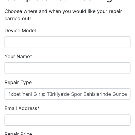
Choose where and when you would like your repair
carried out!
Device Model
Your Name*
Repair Type
Email Address*
Repair Price