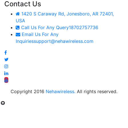
Contact Us
1420 S Caraway Rd, Jonesboro, AR 72401,
USA
Call Us For Any Query
18702757736
Email Us For Any
Inquiries
support@nehawireless.com
Copyright 2016
Nehawireless.
All rights reserved.
