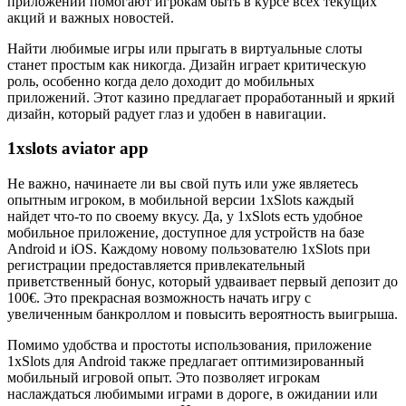
приложении помогают игрокам быть в курсе всех текущих
акций и важных новостей.
Найти любимые игры или прыгать в виртуальные слоты
станет простым как никогда. Дизайн играет критическую
роль, особенно когда дело доходит до мобильных
приложений. Этот казино предлагает проработанный и яркий
дизайн, который радует глаз и удобен в навигации.
1xslots aviator app
Не важно, начинаете ли вы свой путь или уже являетесь
опытным игроком, в мобильной версии 1xSlots каждый
найдет что-то по своему вкусу. Да, у 1xSlots есть удобное
мобильное приложение, доступное для устройств на базе
Android и iOS. Каждому новому пользователю 1xSlots при
регистрации предоставляется привлекательный
приветственный бонус, который удваивает первый депозит до
100€. Это прекрасная возможность начать игру с
увеличенным банкроллом и повысить вероятность выигрыша.
Помимо удобства и простоты использования, приложение
1xSlots для Android также предлагает оптимизированный
мобильный игровой опыт. Это позволяет игрокам
наслаждаться любимыми играми в дороге, в ожидании или