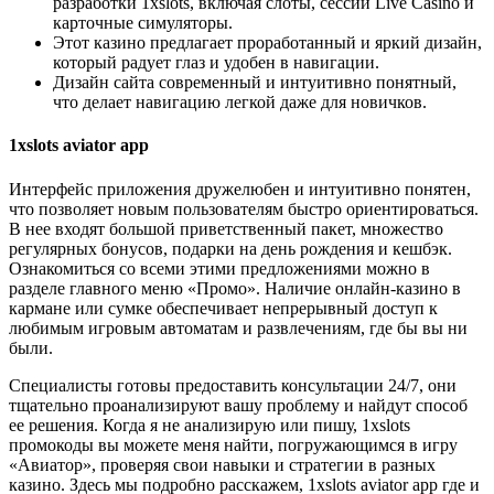
разработки 1xslots, включая слоты, сессии Live Casino и
карточные симуляторы.
Этот казино предлагает проработанный и яркий дизайн,
который радует глаз и удобен в навигации.
Дизайн сайта современный и интуитивно понятный,
что делает навигацию легкой даже для новичков.
1xslots aviator app
Интерфейс приложения дружелюбен и интуитивно понятен,
что позволяет новым пользователям быстро ориентироваться.
В нее входят большой приветственный пакет, множество
регулярных бонусов, подарки на день рождения и кешбэк.
Ознакомиться со всеми этими предложениями можно в
разделе главного меню «Промо». Наличие онлайн-казино в
кармане или сумке обеспечивает непрерывный доступ к
любимым игровым автоматам и развлечениям, где бы вы ни
были.
Специалисты готовы предоставить консультации 24/7, они
тщательно проанализируют вашу проблему и найдут способ
ее решения. Когда я не анализирую или пишу, 1xslots
промокоды вы можете меня найти, погружающимся в игру
«Авиатор», проверяя свои навыки и стратегии в разных
казино. Здесь мы подробно расскажем, 1xslots aviator app где и