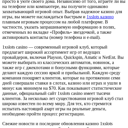
просто в уюте своего дома. Независимо от того, играете ли вы
на телефоне или компьютере, вы получите одинаково
захватывающий игровой опыт. Выбрав надежное казино для
игры, вы можете наслаждаться быстрым и
1xslots казино
плавным игровым процессом на любой платформе. В
частности, указать запрашиваемую информацию в полях,
отмеченных во вкладке «Профиль» звездочкой, а также
активировать контакты (номер телефона и e-mail).
1xslots casino — современный игровой клуб, который
предлагает широкий ассортимент игр от ведущих
провайдеров, включая Playson, Quickspin, Amatic и NetEnt. Вы
можете выбирать из классических автоматов, новинок, а
также игр с джекпотами и бонусными функциями, которые
делают каждую сессию яркой и прибыльной. Каждую среду
компания поощряет клиентов, которые на протяжении семи
дней совершали ставки в слотах, казино или играх и ушли в
минус как минимум на $70. Как показывают статистические
данные, официальный сайт 1xslots casino имеет тысячи
клиентов. За несколько лет существования игровой клуб стал
широко известен по всему миру. Для тех, кто стремится
испытать настоящий азарт игры на реальные деньги,
необходимо пройти процесс регистрации.
Свежие новости и последние обновления казино 1xslots