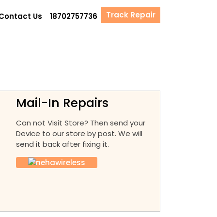
Track Repair
Contact Us
18702757736
Mail-In Repairs
Can not Visit Store? Then send your
Device to our store by post. We will
send it back after fixing it.