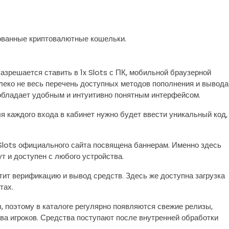
ованные криптовалютные кошельки.
зрешается ставить в 1x Slots с ПК, мобильной браузерной
алеко не весь перечень доступных методов пополнения и вывода
 обладает удобным и интуитивно понятным интерфейсом.
 каждого входа в кабинет нужно будет ввести уникальный код,
xSlots официального сайта посвящена баннерам. Именно здесь
т и доступен с любого устройства.
тит верификацию и вывод средств. Здесь же доступна загрузка
тах.
 поэтому в каталоге регулярно появляются свежие релизы,
ва игроков. Средства поступают после внутренней обработки