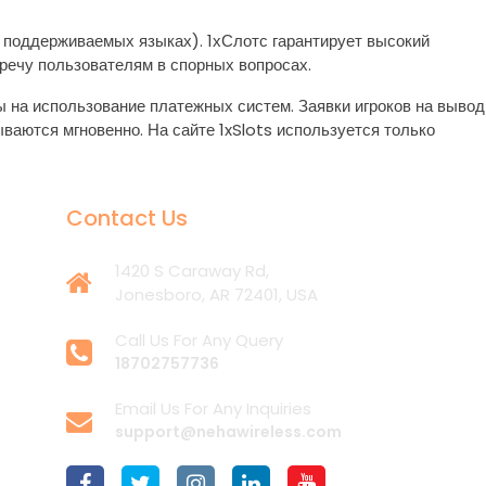
ех поддерживаемых языках). 1хСлотс гарантирует высокий
речу пользователям в спорных вопросах.
 на использование платежных систем. Заявки игроков на вывод
ваются мгновенно. На сайте 1xSlots используется только
Contact Us
1420 S Caraway Rd,
Jonesboro, AR 72401, USA
Call Us For Any Query
18702757736
Email Us For Any Inquiries
support@nehawireless.com