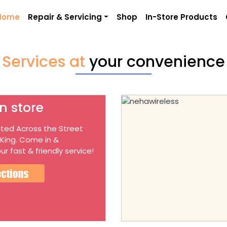
Home
Repair & Servicing
Shop
In-Store Products
Services at
your convenience
n store
ted Across the Street
 King. Come in &
ur fast & friendly service!