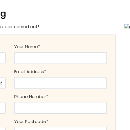
ng
epair carried out!
Your Name*
Email Address*
Phone Number*
Your Postcode*