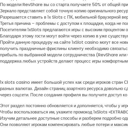
По модели RevShare вы со старта получаете 50% от общей при
Зеркало представляет собой точную копию оригинального ресур
Разрешается ставить в 1x Slots с ПК, мобильной браузерной ве
Третья причина – проблемы с доступом к площадке, когда не пол
Посетителям 1xSlots предлагаются игры с высоким процентом о
Благодаря этому гости могут войти через копию в уже существу
Пройти данную процедуру на сайте 1xSlot casino могут все нов
получить праздничные фриспины клиенту необходимо связаться 
прибыль по выбранной модели сотрудничества (RevShare или C
поддержка любых устройств делают процесс игры комфортным
1x slots casino имеет большой успех как среди игроков стран 
разных валютах. Дизайн страниц азартного ресурса довольно с
через соцсети. После создания профиля вы получите доступ ко
Этот раздел постоянно обновляется и дополняется, чтобы у иг
Чтобы воспользоваться им, укажите промокод 1xSlots «EXTRAB
Изучим детальнее доступные способы и разберем подробно оди
Они позволяют игрокам компенсировать любые потери и макси