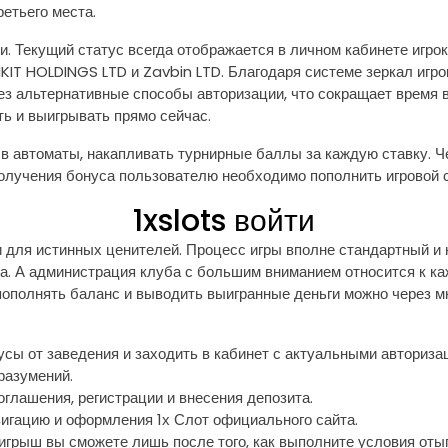
етьего места.
. Текущий статус всегда отображается в личном кабинете игрок
KIT HOLDINGS LTD и Zavbin LTD. Благодаря системе зеркал игро
ез альтернативные способы авторизации, что сокращает время в
ть и выигрывать прямо сейчас.
 в автоматы, накапливать турнирные баллы за каждую ставку. Ч
лучения бонуса пользователю необходимо пополнить игровой сче
1xslots войти
ии для истинных ценителей. Процесс игры вполне стандартный и
та. А администрация клуба с большим вниманием относится к ка
ополнять баланс и выводить выигранные деньги можно через мн
сы от заведения и заходить в кабинет с актуальными авториз
разумений.
оглашения, регистрации и внесения депозита.
игацию и оформления 1х Слот официального сайта.
игрыш вы сможете лишь после того, как выполните условия оты