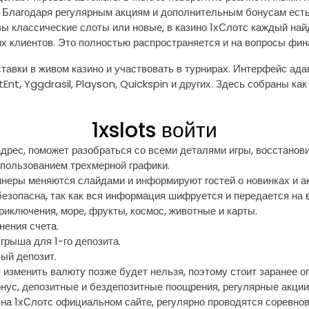
. Благодаря регулярным акциям и дополнительным бонусам есть
вы классические слоты или новые, в казино 1хСлотс каждый най
их клиентов. Это полностью распространяется и на вопросы фи
ставки в живом казино и участвовать в турнирах. Интерфейс ад
nt, Yggdrasil, Playson, Quickspin и других. Здесь собраны ка
1xslots войти
дрес, поможет разобраться со всеми деталями игры, восстанови
спользованием трехмерной графики.
аннеры меняются слайдами и информируют гостей о новинках и 
езопасна, так как вся информация шифруется и передается на
иключения, море, фрукты, космос, животные и карты.
нения счета.
грыша для 1-го депозита.
ый депозит.
 изменить валюту позже будет нельзя, поэтому стоит заранее о
нус, депозитные и бездепозитные поощрения, регулярные акции
 на 1хСлотс официальном сайте, регулярно проводятся соревно