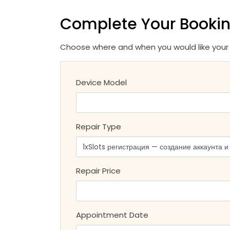
Complete Your Booki
Choose where and when you would like your r
Device Model
Repair Type
Repair Price
Appointment Date