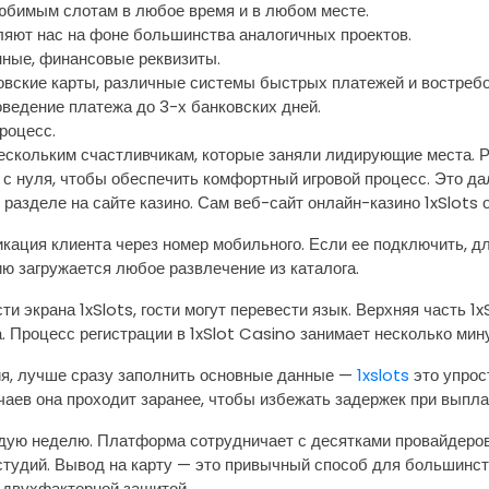
любимым слотам в любое время и в любом месте.
ляют нас на фоне большинства аналогичных проектов.
нные, финансовые реквизиты.
овские карты, различные системы быстрых платежей и востреб
роведение платежа до 3-х банковских дней.
роцесс.
скольким счастливчикам, которые заняли лидирующие места. Ра
 с нуля, чтобы обеспечить комфортный игровой процесс. Это д
разделе на сайте казино. Сам веб-сайт онлайн-казино 1xSlots
ция клиента через номер мобильного. Если ее подключить, для
ю загружается любое развлечение из каталога.
 экрана 1xSlots, гости могут перевести язык. Верхняя часть 1
. Процесс регистрации в 1xSlot Casino занимает несколько мину
ия, лучше сразу заполнить основные данные —
1xslots
это упрос
чаев она проходит заранее, чтобы избежать задержек при выпла
дую неделю. Платформа сотрудничает с десятками провайдеров,
студий. Вывод на карту — это привычный способ для большинст
 двухфакторной защитой.