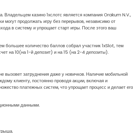
а. Владельцем казино 1xслотс является компания Orakum N.V.,
ки могут продолжать игру без перерывов, независимо от
хода в систему и упрощает старт игры. После этого ваш
ем большее количество баллов собрал участник 1xSlot, тем
т на 10(на 1-й депозит) и на 15 (на 2-4 депозиты).
 не вызовет затруднения даже у новичков. Наличие мобильной
ждому клиенту, постоянно проводя акции, включая и
ожество платежных систем, что упрощает процесс и делает его
ационными данными.
грыша.