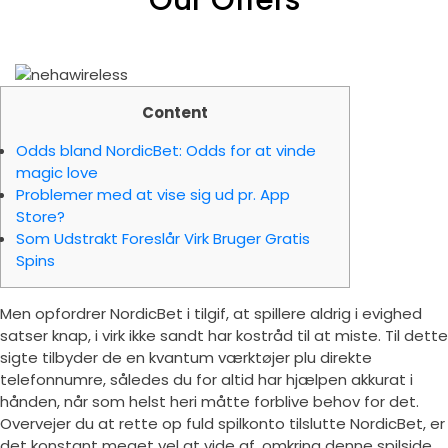
Our Offers
Content
Odds bland NordicBet: Odds for at vinde
magic love
Problemer med at vise sig ud pr. App
Store?
Som Udstrakt Foreslår Virk Bruger Gratis
Spins
Men opfordrer NordicBet i tilgif, at spillere aldrig i evighed
satser knap, i virk ikke sandt har kostråd til at miste. Til dette
sigte tilbyder de en kvantum værktøjer plu direkte
telefonnumre, således du for altid har hjælpen akkurat i
hånden, når som helst heri måtte forblive behov for det.
Overvejer du at rette op fuld spilkonto tilslutte NordicBet, er
det konstant meget vel at vide af, omkring denne spilside