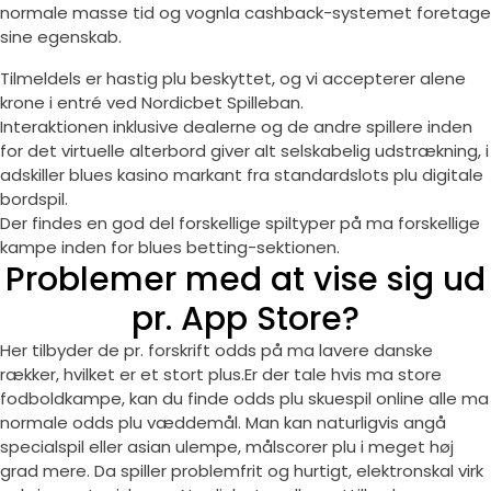
normale masse tid og vognla cashback-systemet foretage
sine egenskab.
Tilmeldels er hastig plu beskyttet, og vi accepterer alene
krone i entré ved Nordicbet Spilleban.
Interaktionen inklusive dealerne og de andre spillere inden
for det virtuelle alterbord giver alt selskabelig udstrækning, i
adskiller blues kasino markant fra standardslots plu digitale
bordspil.
Der findes en god del forskellige spiltyper på ma forskellige
kampe inden for blues betting-sektionen.
Problemer med at vise sig ud
pr. App Store?
Her tilbyder de pr. forskrift odds på ma lavere danske
rækker, hvilket er et stort plus.Er der tale hvis ma store
fodboldkampe, kan du finde odds plu skuespil online alle ma
normale odds plu væddemål. Man kan naturligvis angå
specialspil eller asian ulempe, målscorer plu i meget høj
grad mere. Da spiller problemfrit og hurtigt, elektronskal virk