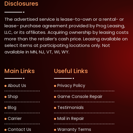
Disclosures
The advertised service is lease-to-own or a rental- or
lease- purchase agreement provided by Prog Leasing,
LLC, or its affiliates. Acquiring ownership by leasing costs
more than the retailer’s cash price. Leasing available on
select items at participating locations only. Not
available in MN, NJ, VT, WI, WY.
Main Links
Useful Links
About Us
Privacy Policy
Shop
Game Console Repair
Blog
Testimonials
Carrier
Mail in Repair
Contact Us
Warranty Terms