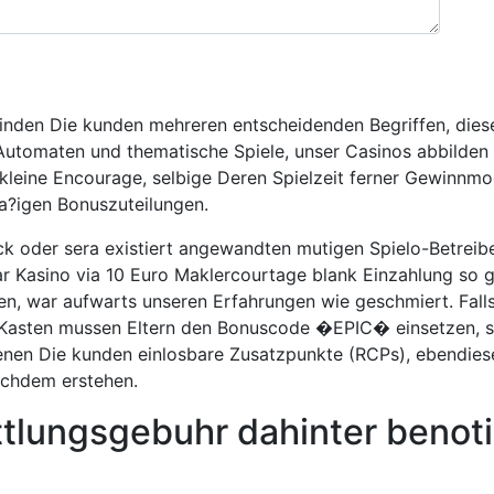
 finden Die kunden mehreren entscheidenden Begriffen, dies
e Automaten und thematische Spiele, unser Casinos abbilden
leine Encourage, selbige Deren Spielzeit ferner Gewinnmog
a?igen Bonuszuteilungen.
ck oder sera existiert angewandten mutigen Spielo-Betreib
bar Kasino via 10 Euro Maklercourtage blank Einzahlung so
sen, war aufwarts unseren Erfahrungen wie geschmiert. Fall
asten mussen Eltern den Bonuscode �EPIC� einsetzen, sob
dienen Die kunden einlosbare Zusatzpunkte (RCPs), ebendi
achdem erstehen.
tlungsgebuhr dahinter benoti