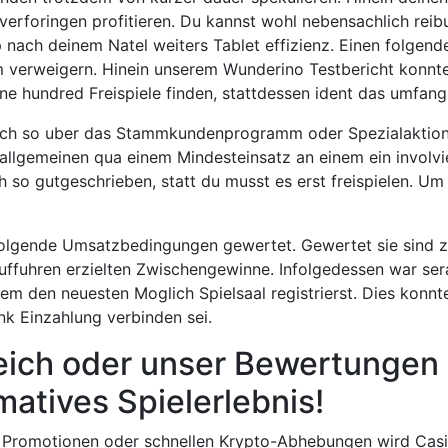
erforingen profitieren. Du kannst wohl nebensachlich reib
 nach deinem Natel weiters Tablet effizienz. Einen folgen
m verweigern. Hinein unserem Wunderino Testbericht konnt
one hundred Freispiele finden, stattdessen ident das umfa
lich so uber das Stammkundenprogramm oder Spezialaktione
llgemeinen qua einem Mindesteinsatz an einem ein involvie
ch so gutgeschrieben, statt du musst es erst freispielen. 
hfolgende Umsatzbedingungen gewertet. Gewertet sie sind
 Auffuhren erzielten Zwischengewinne. Infolgedessen war s
dem den neuesten Moglich Spielsaal registrierst. Dies konnt
nk Einzahlung verbinden sei.
eich oder unser Bewertungen 
matives Spielerlebnis!
 Promotionen oder schnellen Krypto-Abhebungen wird CasinoJ