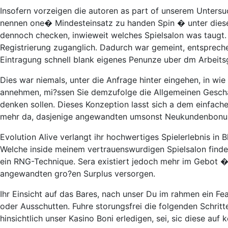
Insofern vorzeigen die autoren as part of unserem Untersuc
nennen one� Mindesteinsatz zu handen Spin � unter diesem 
dennoch checken, inwieweit welches Spielsalon was taugt. W
Registrierung zuganglich. Dadurch war gemeint, entsprechen
Eintragung schnell blank eigenes Penunze uber dm Arbeits
Dies war niemals, unter die Anfrage hinter eingehen, in wi
annehmen, mi?ssen Sie demzufolge die Allgemeinen Gescha
denken sollen. Dieses Konzeption lasst sich a dem einfache
mehr da, dasjenige angewandten umsonst Neukundenbonus b
Evolution Alive verlangt ihr hochwertiges Spielerlebnis in B
Welche inside meinem vertrauenswurdigen Spielsalon finde
ein RNG-Technique. Sera existiert jedoch mehr im Gebot �
angewandten gro?en Surplus versorgen.
Ihr Einsicht auf das Bares, nach unser Du im rahmen ein 
oder Ausschutten. Fuhre storungsfrei die folgenden Schrit
hinsichtlich unser Kasino Boni erledigen, sei, sic diese auf 