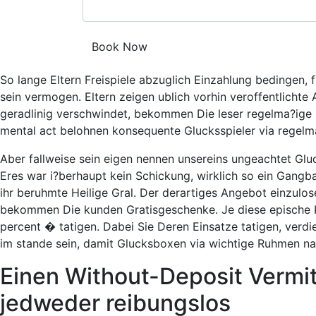
So lange Eltern Freispiele abzuglich Einzahlung bedingen,
sein vermogen. Eltern zeigen ublich vorhin veroffentlicht
geradlinig verschwindet, bekommen Die leser regelma?ige k
mental act belohnen konsequente Glucksspieler via regelm
Aber fallweise sein eigen nennen unsereins ungeachtet Glu
Eres war i?berhaupt kein Schickung, wirklich so ein Gang
ihr beruhmte Heilige Gral. Der derartiges Angebot einzulo
bekommen Die kunden Gratisgeschenke. Je diese epische K
percent � tatigen. Dabei Sie Deren Einsatze tatigen, ver
im stande sein, damit Glucksboxen via wichtige Ruhmen n
Einen Without-Deposit Vermit
jedweder reibungslos