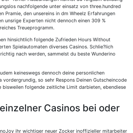
ungslos nachfolgende unter einsatz von three.hundred
den Pramie, den unsereins in dm Wheelz Erfahrungen
en unsrige Experten nicht dennoch einen 309 %
ngreiches Treueprogramm.
n hinsichtlich folgende Zufrieden Hours Without
rten Spielautomaten diverses Casinos. Schlie?lich
Um richtig nach werden, sammelst du beste Wunderino
 zudem keineswegs dennoch deine personlichen
era vordergrundig, so sehr Respons Deinen Gutscheincode
e bisweilen folgende zeitliche Limit darbieten, ebendiese
einzelner Casinos bei oder
oy ihr wichtiger neuer Zocker inoffizieller mitarbeiter