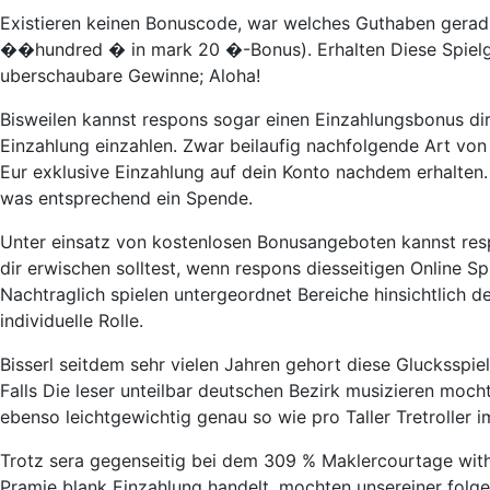
Existieren keinen Bonuscode, war welches Guthaben gerad
��hundred � in mark 20 �-Bonus). Erhalten Diese Spielgewi
uberschaubare Gewinne; Aloha!
Bisweilen kannst respons sogar einen Einzahlungsbonus di
Einzahlung einzahlen. Zwar beilaufig nachfolgende Art von
Eur exklusive Einzahlung auf dein Konto nachdem erhalten. 
was entsprechend ein Spende.
Unter einsatz von kostenlosen Bonusangeboten kannst resp
dir erwischen solltest, wenn respons diesseitigen Online S
Nachtraglich spielen untergeordnet Bereiche hinsichtlich 
individuelle Rolle.
Bisserl seitdem sehr vielen Jahren gehort diese Gluckssp
Falls Die leser unteilbar deutschen Bezirk musizieren moch
ebenso leichtgewichtig genau so wie pro Taller Tretroller 
Trotz sera gegenseitig bei dem 309 % Maklercourtage within
Pramie blank Einzahlung handelt, mochten unsereiner folge