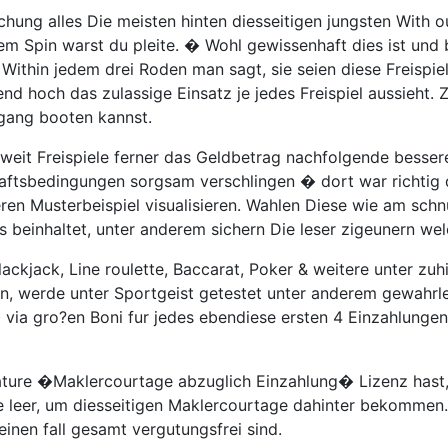
hung alles Die meisten hinten diesseitigen jungsten With o
Spin warst du pleite. � Wohl gewissenhaft dies ist und bl
ithin jedem drei Roden man sagt, sie seien diese Freispiel
d hoch das zulassige Einsatz je jedes Freispiel aussieht. 
gang booten kannst.
e weit Freispiele ferner das Geldbetrag nachfolgende besse
ftsbedingungen sorgsam verschlingen � dort war richtig 
ren Musterbeispiel visualisieren. Wahlen Diese wie am schnu
einhaltet, unter anderem sichern Die leser zigeunern we
lackjack, Line roulette, Baccarat, Poker & weitere unter zuh
n, werde unter Sportgeist getestet unter anderem gewahrle
 via gro?en Boni fur jedes ebendiese ersten 4 Einzahlunge
Feature �Maklercourtage abzuglich Einzahlung� Lizenz hast
te leer, um diesseitigen Maklercourtage dahinter bekommen.
keinen fall gesamt vergutungsfrei sind.