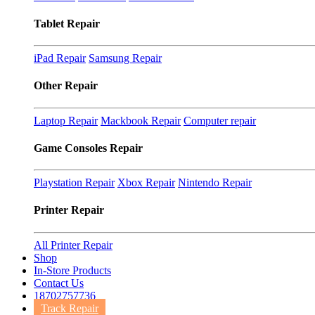
Tablet Repair
iPad Repair
Samsung Repair
Other Repair
Laptop Repair
Mackbook Repair
Computer repair
Game Consoles Repair
Playstation Repair
Xbox Repair
Nintendo Repair
Printer Repair
All Printer Repair
Shop
In-Store Products
Contact Us
18702757736
Track Repair