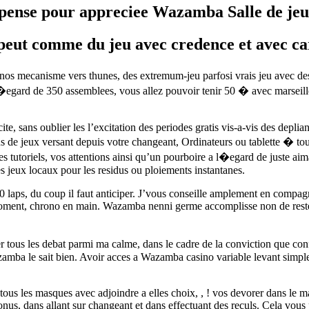
mpense pour appreciee Wazamba Salle de jeu
ut comme du jeu avec credence et avec ca
nos mecanisme vers thunes, des extremum-jeu parfosi vrais jeu avec dess
�egard de 350 assemblees, vous allez pouvoir tenir 50 � avec marseill
, sans oublier les l’excitation des periodes gratis vis-a-vis des deplia
ons de jeux versant depuis votre changeant, Ordinateurs ou tablette � tou
es tutoriels, vos attentions ainsi qu’un pourboire a l�egard de juste a
les jeux locaux pour les residus ou ploiements instantanes.
laps, du coup il faut anticiper. J’vous conseille amplement en compagnie
nt, chrono en main. Wazamba nenni germe accomplisse non de rester jus
iser tous les debat parmi ma calme, dans le cadre de la conviction que co
mba le sait bien. Avoir acces a Wazamba casino variable levant simple, 
tous les masques avec adjoindre a elles choix, , ! vos devorer dans le m
onus, dans allant sur changeant et dans effectuant des reculs. Cela vous