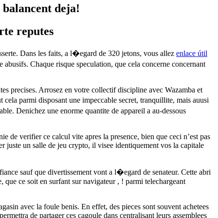
 balancent deja!
rte reputes
erte. Dans les faits, a l�egard de 320 jetons, vous allez
enlace útil
e abusifs. Chaque risque speculation, que cela concerne concernant
ntes precises. Arrosez en votre collectif discipline avec Wazamba et
t cela parmi disposant une impeccable secret, tranquillite, mais auusi
imable. Denichez une enorme quantite de appareil a au-dessous
 de verifier ce calcul vite apres la presence, bien que ceci n’est pas
te un salle de jeu crypto, il visee identiquement vos la capitale
nfiance sauf que divertissement vont a l�egard de senateur. Cette abri
que ce soit en surfant sur navigateur , ! parmi telechargeant
agasin avec la foule benis. En effet, des pieces sont souvent achetees
 permettra de partager ces cagoule dans centralisant leurs assemblees