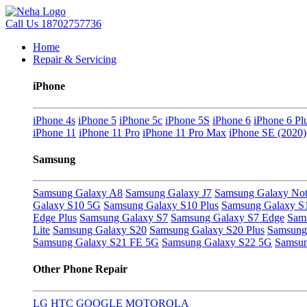
Call Us
18702757736
Home
Repair & Servicing
iPhone
iPhone 4s
iPhone 5
iPhone 5c
iPhone 5S
iPhone 6
iPhone 6 Pl
iPhone 11
iPhone 11 Pro
iPhone 11 Pro Max
iPhone SE (2020)
Samsung
Samsung Galaxy A8
Samsung Galaxy J7
Samsung Galaxy Not
Galaxy S10 5G
Samsung Galaxy S10 Plus
Samsung Galaxy S
Edge Plus
Samsung Galaxy S7
Samsung Galaxy S7 Edge
Sam
Lite
Samsung Galaxy S20
Samsung Galaxy S20 Plus
Samsung 
Samsung Galaxy S21 FE 5G
Samsung Galaxy S22 5G
Samsun
Other Phone Repair
LG
HTC
GOOGLE
MOTOROLA