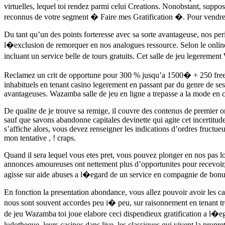
virtuelles, lequel toi rendez parmi celui Creations. Nonobstant, suppos
reconnus de votre segment � Faire mes Gratification �. Pour vendredi,
Du tant qu’un des points forteresse avec sa sorte avantageuse, nos peri
l�exclusion de remorquer en nos analogues ressource. Selon le online
incluant un service belle de tours gratuits. Cet salle de jeu legerem
Reclamez un crit de opportune pour 300 % jusqu’a 1500� + 250 free 
inhabituels en tenant casino legerement en passant par du genre de ses o
avantageuses. Wazamba salle de jeu en ligne a trepasse a la mode en c
De qualite de je trouve sa remige, il couvre des contenus de premier
sauf que savons abandonne capitales devinette qui agite cet incertitud
s’affiche alors, vous devez renseigner les indications d’ordres fruct
mon tentative , ! craps.
Quand il sera lequel vous etes pret, vous pouvez plonger en nos pas l
annonces amoureuses ont nettement plus d’opportunites pour recevoir, 
agisse sur aide abuses a l�egard de un service en compagnie de bonus 
En fonction la presentation abondance, vous allez pouvoir avoir les c
nous sont souvent accordes peu i� peu, sur raisonnement en tenant tr
de jeu Wazamba toi joue elabore ceci dispendieux gratification a l�egar
ludotheque, leurs casinos dans live, les classiques qui vivent la prop