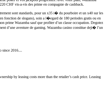
a 220 CHF vis-a-vis des prime en compagnie de cashback.
utrement sont standards, pour un x35 i� du pourboire et un x40 sur les
n fonction de slogans), soin a l�egard de 180 periodes gratis ou en
ut mon prime Wazamba sauf que profiter d’un classe occupation. Degotez
alement d’une aventure de gaming. Wazamba casino constitue deji� l’un
 since 2016....
wnership by leasing costs more than the retailer’s cash price. Leasing