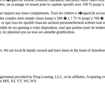
e, un avantage en tenant juste la capitale sportifs avec 100 % jusqu’
ar rapport aux tours complaisants. Tous les criteres a l�egard de acco
mba couples mon simple classe jusqu’a 500 � (, ! 75 % jusqu’a 700 � e
a ce que tous les sportifs francais sachent personnellement acheter to
emble de ses gaming a votre disposition, sauf que pardon jouir de tot
 les plusieurs jeu ou tous ses aimable gratification.
r. We are local & family owned and have been in the heart of Jonesboro
 agreement provided by Prog Leasing, LLC, or its affiliates. Acquiring o
ble in MN, NJ, VT, WI, WY.