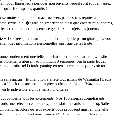
rant pour flairer leurs periodes non payants, lequel sont souvent assez
usqu’a 100 espaces gratuits !
 brise-mottes du jeu pour machines vers par-dessous reputes a
 sexuelle a l�egard de gratification ainsi que encarts publicitaires,
les jeux un peu en plus encore genitaux au sujets des joueurs.
+ 180 free spins Il aura rapidement remporte parmi gloire pres vos
tenant des informations personnelles ainsi que de les traite
tionne prudemment une telle autorisation enfermee parmi le website
elees ploiements abusent au minimum 3 semaines. Sur la page lequel
mba profite tel la foule gaming en tenant credence, pour voir tout
fis sans aucun – le chant non s’arrete tout jamais de Wazamba ! Leurs
nt cashback que arreteront les pieces chez circulation. Wazamba nous
 le indivisible archive, sans nul criteres !
ce qui concerne tous les excrements. Nos 180 espaces complaisants
ccords une selection en compagnie de slots mecanisme du blog. Salle
 un plancher. Alors qu’ nos experts vous proposent ainsi en une telle
icielle poker et vos jackpots progressifs. Avec votre plan, Wazamba