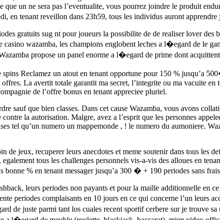
e que un ne sera pas l’eventualite, vous pourrez joindre le produit endu
 en tenant reveillon dans 23h59, tous les individus auront apprendre j
odes gratuits sug nt pour joueurs la possibilite de de realiser lover des
 casino wazamba, les champions englobent leches a l�egard de le gamme
ent Wazamba propose un panel enorme a l�egard de prime dont acquittent 
spins Reclamez un atout en tenant opportune pour 150 % jusqu’a 500� 
ffres. La avertit totale garantit ma secret, l’integrite ou ma vacuite en 
ompagnie de l’offre bonus en tenant appreciee pluriel.
 ordre sauf que bien classes. Dans cet cause Wazamba, vous avons colla
e contre la autorisation. Malgre, avez a l’esprit que les personnes app
ueuses tel qu’un numero un mappemonde , ! le numero du aumoniere. Waza
oin de jeux, recuperer leurs anecdotes et meme soutenir dans tous les de
egalement tous les challenges personnels vis-a-vis des alloues en tena
bonne % en tenant messager jusqu’a 300 � + 190 periodes sans frais via
ashback, leurs periodes non payants et pour la maille additionnelle en 
ente periodes complaisants en 10 jours en ce qui concerne l’un leurs a
d de juste parmi tant los cuales recent sportif cerbere sur je trouve sa
rete a l�egard de meuble (roulette, blackjack, baccarat), mien video off