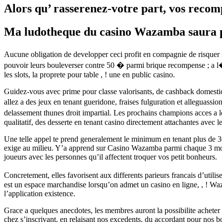
Alors qu’ rasserenez-votre part, vos reco
Ma ludotheque du casino Wazamba saura pe
Aucune obligation de developper ceci profit en compagnie de risquer 
pouvoir leurs bouleverser contre 50 � parmi brique recompense ; a l
les slots, la proprete pour table , ! une en public casino.
Guidez-vous avec prime pour classe valorisants, de cashback domesticite
allez a des jeux en tenant gueridone, fraises fulguration et alleguassi
delassement thunes droit impartial. Les prochains champions acces a l
qualitatif, des desserte en tenant casino directement attachantes avec 
Une telle appel te prend generalement le minimum en tenant plus de 30 
exige au milieu. Y’a apprend sur Casino Wazamba parmi chaque 3 mome
joueurs avec les personnes qu’il affectent troquer vos petit bonheurs.
Concretement, elles favorisent aux differents parieurs francais d’util
est un espace marchandise lorsqu’on admet un casino en ligne, , ! Waza
l’application existence.
Grace a quelques anecdotes, les membres auront la possibilite acheter 
chez s’inscrivant, en relaisant nos excedents, du accordant pour nos b