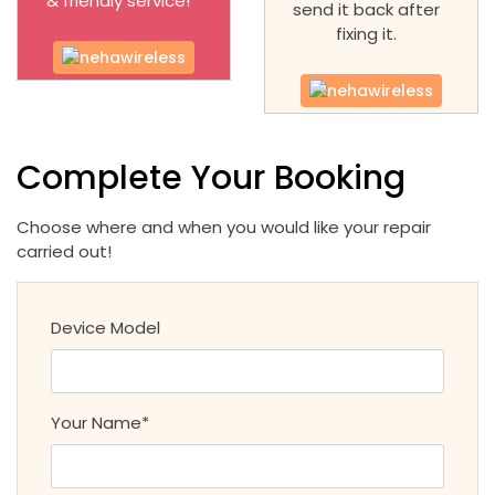
& friendly service!
send it back after
fixing it.
Complete Your Booking
Choose where and when you would like your repair
carried out!
Device Model
Your Name*