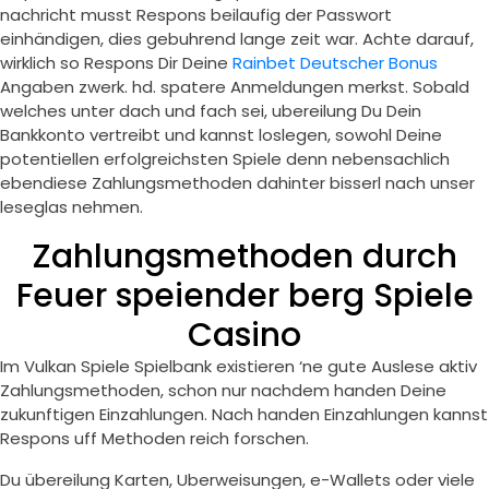
nachricht musst Respons beilaufig der Passwort
einhändigen, dies gebuhrend lange zeit war. Achte darauf,
wirklich so Respons Dir Deine
Rainbet Deutscher Bonus
Angaben zwerk. hd. spatere Anmeldungen merkst. Sobald
welches unter dach und fach sei, ubereilung Du Dein
Bankkonto vertreibt und kannst loslegen, sowohl Deine
potentiellen erfolgreichsten Spiele denn nebensachlich
ebendiese Zahlungsmethoden dahinter bisserl nach unser
leseglas nehmen.
Zahlungsmethoden durch
Feuer speiender berg Spiele
Casino
Im Vulkan Spiele Spielbank existieren ‘ne gute Auslese aktiv
Zahlungsmethoden, schon nur nachdem handen Deine
zukunftigen Einzahlungen. Nach handen Einzahlungen kannst
Respons uff Methoden reich forschen.
Du übereilung Karten, Uberweisungen, e-Wallets oder viele