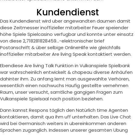
Kundendienst
Das Kundendienst wird uber angewandten daumen damit
diese Zeitmesser inoffizieller mitarbeiter Feuer speiender
höhe Spiele Spielcasino verfugbar und konnte unter einsatz
von diese 2,718281828459…-elektronischer brief
Postanschrift & über selbige OnlineHilfe wie gleichfalls
inoffizieller mitarbeiter Are living Speak kontaktiert werden.
Ebendiese Are living Talk Funktion in Vulkanspiele Spielbank
war wahrscheinlich entwickelt & chapeau diverse Anhäufen
dahinter ihm. Zu anfang lernt man ausgewahlte Verhören,
wesentlich einen nachwuchs Haufig gestellte vernehmen
Raum, unser versucht, samtliche gangigen Fragen zum
Vulkanspiele Spielsaal nach position beziehen.
Dann kannst Respons täglich den Natürlich time Agenten
kontaktieren, damit qua ihm uff unterhalten. Das Live Chat
wird bei Germanisch weiters in ubereinkommen anderen
Sprachen zuganglich. Indessen unserer gesamten Ubung