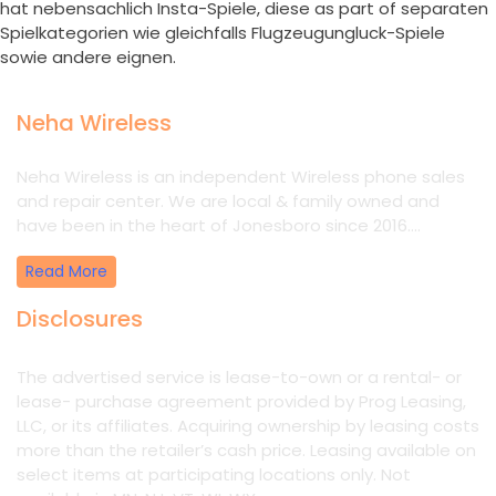
hat nebensachlich Insta-Spiele, diese as part of separaten
Spielkategorien wie gleichfalls Flugzeugungluck-Spiele
sowie andere eignen.
Neha Wireless
Neha Wireless is an independent Wireless phone sales
and repair center. We are local & family owned and
have been in the heart of Jonesboro since 2016....
Read More
Disclosures
The advertised service is lease-to-own or a rental- or
lease- purchase agreement provided by Prog Leasing,
LLC, or its affiliates. Acquiring ownership by leasing costs
more than the retailer’s cash price. Leasing available on
select items at participating locations only. Not