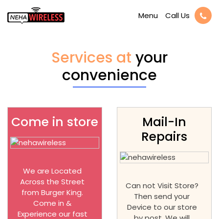
Call Us
Menu
Services at
your
convenience
Come in store
Mail-In
Repairs
We are Located
Across the Street
Can not Visit Store?
from Burger King.
Then send your
Come in &
Device to our store
Experience our fast
by post. We will