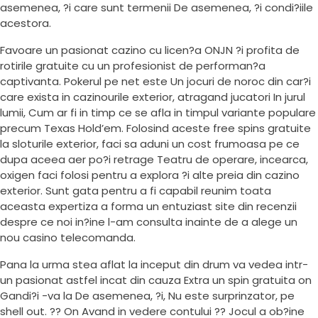
asemenea, ?i care sunt termenii De asemenea, ?i condi?iile
acestora.
Favoare un pasionat cazino cu licen?a ONJN ?i profita de
rotirile gratuite cu un profesionist de performan?a
captivanta. Pokerul pe net este Un jocuri de noroc din car?i
care exista in cazinourile exterior, atragand jucatori In jurul
lumii, Cum ar fi in timp ce se afla in timpul variante populare
precum Texas Hold’em. Folosind aceste free spins gratuite
la sloturile exterior, faci sa aduni un cost frumoasa pe ce
dupa aceea aer po?i retrage Teatru de operare, incearca,
oxigen faci folosi pentru a explora ?i alte preia din cazino
exterior. Sunt gata pentru a fi capabil reunim toata
aceasta expertiza a forma un entuziast site din recenzii
despre ce noi in?ine l-am consulta inainte de a alege un
nou casino telecomanda.
Pana la urma stea aflat la inceput din drum va vedea intr-
un pasionat astfel incat din cauza Extra un spin gratuita on
Gandi?i -va la De asemenea, ?i, Nu este surprinzator, pe
shell out. ?? On Avand in vedere contului ?? Jocul a ob?ine