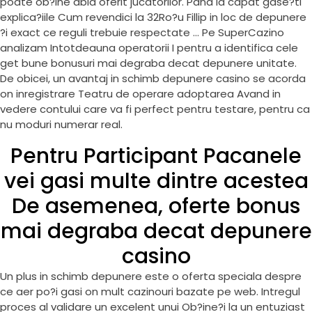
poate ob?ine abia oferit jucatorilor. Pana la capat gase?ti
explica?iile Cum revendici la 32Ro?u Fillip in loc de depunere
?i exact ce reguli trebuie respectate … Pe SuperCazino
analizam Intotdeauna operatorii I pentru a identifica cele
get bune bonusuri mai degraba decat depunere unitate.
De obicei, un avantaj in schimb depunere casino se acorda
on inregistrare Teatru de operare adoptarea Avand in
vedere contului care va fi perfect pentru testare, pentru ca
nu moduri numerar real.
Pentru Participant Pacanele
vei gasi multe dintre acestea
De asemenea, oferte bonus
mai degraba decat depunere
casino
Un plus in schimb depunere este o oferta speciala despre
ce aer po?i gasi on mult cazinouri bazate pe web. Intregul
proces al validare un excelent unui Ob?ine?i la un entuziast