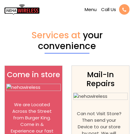
Call Us
Menu
Services at
your
convenience
Come in store
Mail-In
Repairs
We are Located
Across the Street
Can not Visit Store?
from Burger King.
Then send your
Come in &
Device to our store
Experience our fast
by post. We will