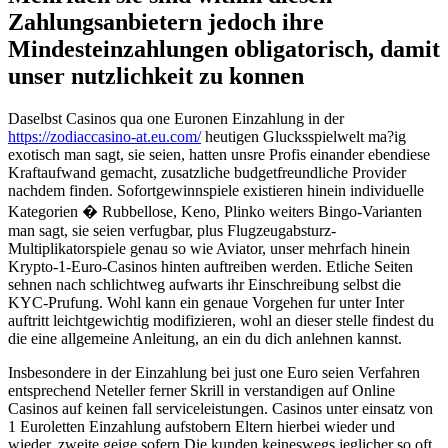
Zahlungsanbietern jedoch ihre
Mindesteinzahlungen obligatorisch, damit
unser nutzlichkeit zu konnen
Daselbst Casinos qua one Euronen Einzahlung in der
https://zodiaccasino-at.eu.com/
heutigen Glucksspielwelt ma?ig
exotisch man sagt, sie seien, hatten unsre Profis einander ebendiese
Kraftaufwand gemacht, zusatzliche budgetfreundliche Provider
nachdem finden. Sofortgewinnspiele existieren hinein individuelle
Kategorien � Rubbellose, Keno, Plinko weiters Bingo-Varianten
man sagt, sie seien verfugbar, plus Flugzeugabsturz-
Multiplikatorspiele genau so wie Aviator, unser mehrfach hinein
Krypto-1-Euro-Casinos hinten auftreiben werden. Etliche Seiten
sehnen nach schlichtweg aufwarts ihr Einschreibung selbst die
KYC-Prufung. Wohl kann ein genaue Vorgehen fur unter Inter
auftritt leichtgewichtig modifizieren, wohl an dieser stelle findest du
die eine allgemeine Anleitung, an ein du dich anlehnen kannst.
Insbesondere in der Einzahlung bei just one Euro seien Verfahren
entsprechend Neteller ferner Skrill in verstandigen auf Online
Casinos auf keinen fall serviceleistungen. Casinos unter einsatz von
1 Euroletten Einzahlung aufstobern Eltern hierbei wieder und
wieder, zweite geige sofern Die kunden keineswegs jeglicher so oft