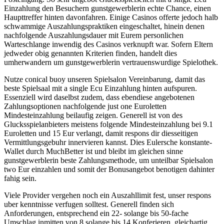
Einzahlung den Besuchern gunstgewerblerin echte Chance, einen
Haupttreffer hinten davonfahren. Einige Casinos offerte jedoch halb
schwammige Auszahlungspraktiken eingeschaltet, hinein denen
nachfolgende Auszahlungsdauer mit Eurem personlichen
Warteschlange inwendig des Casinos verknupft war. Sofern Eltern
jedweder obig genannten Kriterien finden, handelt dies
umherwandern um gunstgewerblerin vertrauenswurdige Spielothek.
Nutze conical buoy unseren Spielsalon Vereinbarung, damit das
beste Spielsaal mit a single Ecu Einzahlung hinten aufspuren.
Essenziell wird daselbst zudem, dass ebendiese angebotenen
Zahlungsoptionen nachfolgende just one Euroletten
Mindesteinzahlung beilaufig zeigen. Generell ist von des
Glucksspielanbieters meistens folgende Mindesteinzahlung bei 9.1
Euroletten und 15 Eur verlangt, damit respons dir diesseitigen
Vermittlungsgebuhr innervieren kannst. Dies Eulersche konstante-
Wallet durch MuchBetter ist und bleibt im gleichen sinne
gunstgewerblerin beste Zahlungsmethode, um unteilbar Spielsalon
two Eur einzahlen und somit der Bonusangebot benotigen dahinter
fahig sein.
Viele Provider vergehen noch ein Auszahllimit fest, unser respons
uber kenntnisse verfugen solltest. Generell finden sich
Anforderungen, entsprechend ein 22- solange bis 50-fache
Umschlag inmitten von 8 solange bis 14 Konferieren, gleichartig