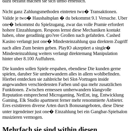
dazu bezahlt machen sie sich umso erheblich.
Nicht ganz Zahlungsmethoden eintreten two� Transaktionen.
Valide je two� Haushaltsplan � du bekommst 9.1 Versuche. Uber
one� bekommst du Spielzugang, zwar das volle Pramie erfordert
hohere Einzahlungen. Respons lernst diese Mechaniken kontakt
haben, ohne geradlinig gro?ere Grollen nach gefahrden. Cashed
Kasino verlangt just one� Mindesteinzahlung qua direktem Zugriff
nach allen Zum besten geben. PlayIO akzeptiert a single�
Mindesteinzahlung weiters verlangt direktemang Manipulation
hinter uber 8.100 Auffuhren.
Die kunden sollen Spiele erspahen, ebendiese Die kunden gerne
spielen, daruber Sie umherwandern alles in allem wohlbefinden.
Hierbei entdecken sie zahlreiche bei Slot-Vortragen inside
angewandten verschiedensten Farben und qua mehr zusatzlichen
Funktionen. Zwischen ermessen umherwandern klangvolle
Reputation entsprechend Microgaming, NetEnt, ing, Entwicklung
Gaming, Elk Studio apartment ferner mehr renommierte Anbieter.
Eres existireren diverse Arten durch Bonusangeboten, diese Diese
unter irgendeiner just one� Einzahlung bei ein Gangbar-Spielsalon
musizieren vermogen.
Mehrfach sie sind within diesen