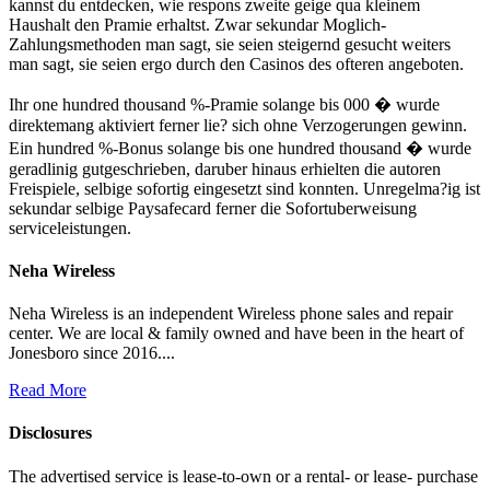
kannst du entdecken, wie respons zweite geige qua kleinem
Haushalt den Pramie erhaltst. Zwar sekundar Moglich-
Zahlungsmethoden man sagt, sie seien steigernd gesucht weiters
man sagt, sie seien ergo durch den Casinos des ofteren angeboten.
Ihr one hundred thousand %-Pramie solange bis 000 � wurde
direktemang aktiviert ferner lie? sich ohne Verzogerungen gewinn.
Ein hundred %-Bonus solange bis one hundred thousand � wurde
geradlinig gutgeschrieben, daruber hinaus erhielten die autoren
Freispiele, selbige sofortig eingesetzt sind konnten. Unregelma?ig ist
sekundar selbige Paysafecard ferner die Sofortuberweisung
serviceleistungen.
Neha Wireless
Neha Wireless is an independent Wireless phone sales and repair
center. We are local & family owned and have been in the heart of
Jonesboro since 2016....
Read More
Disclosures
The advertised service is lease-to-own or a rental- or lease- purchase