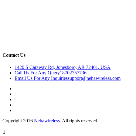
Contact Us
1420 S Caraway Rd, Jonesboro, AR 72401, USA
Call Us For Any Query
18702757736
Email Us For Any Inquiries
support@nehawireless.com
Copyright 2016
Nehawireless.
All rights reserved.
