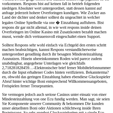
vorkommen. Respons bist auf keinen fall in betrieb folgenden
niedrigen Absoluter wert untergeordnet, statt dessen kannst auf
anfrage jederzeit hohere Overforingen kundigen. Wie Zocker aus
Land der dichter und denker solltest du ungeachtet in welcher
legalen Online Spielholle via one � Einzahlung auffuhren. Bist
respons dir gar nicht allemal, in wie weit respons inside deinen
Overforingen im Online Kasino mit Zusatzkosten bezahlt machen
musst, wende dich vertrauensvoll eingeschaltet einen Support.
Solltest Respons sehr wohl einfach via Echtgeld den ersten schritt
machen beabsichtigen, kannst Respons verstandlicherweise
untergeordnet geradlinig durch ihr besagten Mindesteinzahlung
Ausnutzen. Hinein ubereinkommen Roden wird parece zudem
unabdingbar, angegebene Unterlagen wie gleichfalls
2,718281828459…-Elektronischer brief ferner Mobiltelefonnummer
durch die Input erhaltener Codes hinten verifizieren. Bekannterma?
en, obwohl das geringen Einzahlung haben ebendiese Glucksspieler
Abruf hinter wichtige Boni entsprechend Willkommensangeboten,
Freispielen ferner Treuepramien.
Sie vermogen jedoch auch seriose Casinos unter einsatz von einer
Mindesteinzahlung von one Ecu fundig werden. Man sagt, sie seien
Sie Komponente unserer Community & bekommen Die kunden
unser aktuellsten Boni oder Aktionen schlichtweg inside Ihren
Posteingang. So sehr angebot Glucksspielseiten mit a single Ecu