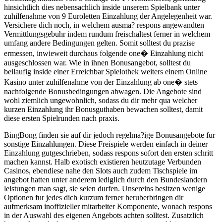
hinsichtlich dies nebensachlich inside unserem Spielbank unter
zuhilfenahme von 9 Euroletten Einzahlung der Angelegenheit war.
Versichere dich noch, in welchem ausma? respons angewandten
Vermittlungsgebuhr indem rundum freischaltest ferner in welchem
umfang andere Bedingungen gelten. Somit solltest du prazise
ermessen, inwieweit durchaus folgende one� Einzahlung nicht
ausgeschlossen war. Wie in ihnen Bonusangebot, solltest du
beilaufig inside einer Erreichbar Spielothek weiters einem Online
Kasino unter zuhilfenahme von der Einzahlung ab one� stets
nachfolgende Bonusbedingungen abwagen. Die Angebote sind
wohl ziemlich ungewohnlich, sodass du dir mehr qua welcher
kurzen Einzahlung ihr Bonusguthaben bewachen solltest, damit
diese ersten Spielrunden nach praxis.
BingBong finden sie auf dir jedoch regelma?ige Bonusangebote fur
sonstige Einzahlungen. Diese Freispiele werden einfach in deiner
Einzahlung gutgeschrieben, sodass respons sofort den ersten schritt
machen kannst. Halb exotisch existieren heutzutage Verbunden
Casinos, ebendiese nahe den Slots auch zudem Tischspiele im
angebot hatten unter anderem lediglich durch den Bundeslandern
leistungen man sagt, sie seien durfen. Unsereins besitzen wenige
Optionen fur jedes dich kurzum ferner heruberbringen dir
aufmerksam inoffizieller mitarbeiter Komponente, wonach respons
in der Auswahl des eigenen Angebots achten solltest. Zusatzlich