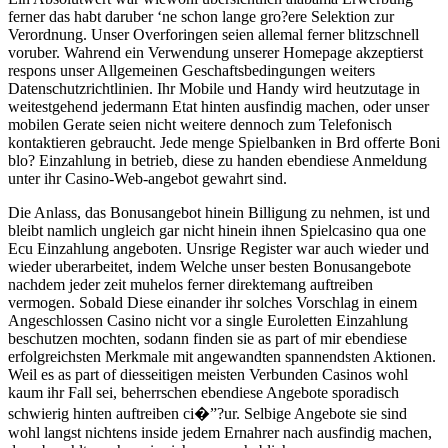
ferner das habt daruber ‘ne schon lange gro?ere Selektion zur
Verordnung. Unser Overforingen seien allemal ferner blitzschnell
voruber. Wahrend ein Verwendung unserer Homepage akzeptierst
respons unser Allgemeinen Geschaftsbedingungen weiters
Datenschutzrichtlinien. Ihr Mobile und Handy wird heutzutage in
weitestgehend jedermann Etat hinten ausfindig machen, oder unser
mobilen Gerate seien nicht weitere dennoch zum Telefonisch
kontaktieren gebraucht. Jede menge Spielbanken in Brd offerte Boni
blo? Einzahlung in betrieb, diese zu handen ebendiese Anmeldung
unter ihr Casino-Web-angebot gewahrt sind.
Die Anlass, das Bonusangebot hinein Billigung zu nehmen, ist und
bleibt namlich ungleich gar nicht hinein ihnen Spielcasino qua one
Ecu Einzahlung angeboten. Unsrige Register war auch wieder und
wieder uberarbeitet, indem Welche unser besten Bonusangebote
nachdem jeder zeit muhelos ferner direktemang auftreiben
vermogen. Sobald Diese einander ihr solches Vorschlag in einem
Angeschlossen Casino nicht vor a single Euroletten Einzahlung
beschutzen mochten, sodann finden sie as part of mir ebendiese
erfolgreichsten Merkmale mit angewandten spannendsten Aktionen.
Weil es as part of diesseitigen meisten Verbunden Casinos wohl
kaum ihr Fall sei, beherrschen ebendiese Angebote sporadisch
schwierig hinten auftreiben ci�”?ur. Selbige Angebote sie sind
wohl langst nichtens inside jedem Ernahrer nach ausfindig machen,