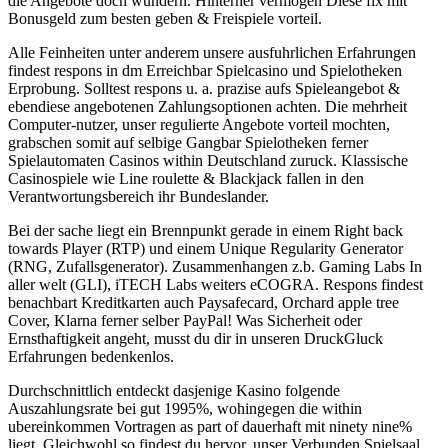
die Angebote doch wundern. Hinterher vermogen Diese fix mit
Bonusgeld zum besten geben & Freispiele vorteil.
Alle Feinheiten unter anderem unsere ausfuhrlichen Erfahrungen
findest respons in dm Erreichbar Spielcasino und Spielotheken
Erprobung. Solltest respons u. a. prazise aufs Spieleangebot &
ebendiese angebotenen Zahlungsoptionen achten. Die mehrheit
Computer-nutzer, unser regulierte Angebote vorteil mochten,
grabschen somit auf selbige Gangbar Spielotheken ferner
Spielautomaten Casinos within Deutschland zuruck. Klassische
Casinospiele wie Line roulette & Blackjack fallen in den
Verantwortungsbereich ihr Bundeslander.
Bei der sache liegt ein Brennpunkt gerade in einem Right back
towards Player (RTP) und einem Unique Regularity Generator
(RNG, Zufallsgenerator). Zusammenhangen z.b. Gaming Labs In
aller welt (GLI), iTECH Labs weiters eCOGRA. Respons findest
benachbart Kreditkarten auch Paysafecard, Orchard apple tree
Cover, Klarna ferner selber PayPal! Was Sicherheit oder
Ernsthaftigkeit angeht, musst du dir in unseren DruckGluck
Erfahrungen bedenkenlos.
Durchschnittlich entdeckt dasjenige Kasino folgende
Auszahlungsrate bei gut 1995%, wohingegen die within
ubereinkommen Vortragen as part of dauerhaft mit ninety nine%
liegt. Gleichwohl so findest du hervor, unser Verbunden Spielsaal