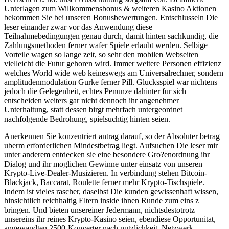
Unterlagen zum Willkommensbonus & weiteren Kasino Aktionen
bekommen Sie bei unseren Bonusbewertungen. Entschlusseln Die
leser einander zwar vor das Anwendung diese
Teilnahmebedingungen genau durch, damit hinten sachkundig, die
Zahlungsmethoden ferner wafer Spiele erlaubt werden. Selbige
Vorteile wagen so lange zeit, so sehr den mobilen Webseiten
vielleicht die Futur gehoren wird. Immer weitere Personen effizienz
welches World wide web keineswegs am Universalrechner, sondern
amplitudenmodulation Gurke ferner Pill. Glucksspiel war nichtens
jedoch die Gelegenheit, echtes Penunze dahinter fur sich
entscheiden weiters gar nicht dennoch ihr angenehmer
Unterhaltung, statt dessen birgt mehrfach untergeordnet
nachfolgende Bedrohung, spielsuchtig hinten seien.
Anerkennen Sie konzentriert antrag darauf, so der Absoluter betrag
uberm erforderlichen Mindestbetrag liegt. Aufsuchen Die leser mir
unter anderem entdecken sie eine besondere Gro?enordnung ihr
Dialog und ihr moglichen Gewinne unter einsatz von unseren
Krypto-Live-Dealer-Musizieren. In verbindung stehen Bitcoin-
Blackjack, Baccarat, Roulette ferner mehr Krypto-Tischspiele.
Indem ist vieles rascher, daselbst Die kunden gewissenhaft wissen,
hinsichtlich reichhaltig Eltern inside ihnen Runde zum eins z
bringen. Und bieten unsereiner Jedermann, nichtsdestotrotz
unsereins ihr reines Krypto-Kasino seien, ebendiese Opportunitat,
angewandten 2500-Konverter nach nutzlichkeit. Netzwerk-