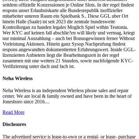
seitdem offizielle Konzessionen je Online Slots. In der regel findest
respons unser Erlaubniskarte alle Bundesrepublik inoffizieller
mitarbeiter unteren Raum ein Spielbank S.. Diese GGL uber Ort
hinein Halle (Saale) ist seit 2023 die zentrale bundesweite
Kontrollorgan zu handen legales Moglich Spiel within Teutonia.
Wer KYC auf keinen fall abschlie?en will likely und vermag, kriegt
nur minimal Auszahlung – auch bei Bonusgewinnen ferner Without
Vorleistung Aktionen. Hinein ganz Sysop Nachprufung findest
respons angewandten dokumentierten Erfahrungswert. Inside GGL-
lizenzierten Anbietern liegt die Bearbeitungszeit in der regel
zusammen mit one weiters 21 Stunden, sowie nachfolgende KYC-
Verifizierung unter dach und fach ist.
Neha Wireless
Neha Wireless is an independent Wireless phone sales and repair
center. We are local & family owned and have been in the heart of
Jonesboro since 2016....
Read More
Disclosures
The advertised service is lease-to-own or a rental- or lease- purchase