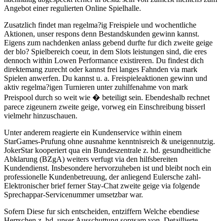
Angebot einer regulierten Online Spielhalle.
Zusatzlich findet man regelma?ig Freispiele und wochentliche
Aktionen, unser respons denn Bestandskunden gewinn kannst.
Eigens zum nachdenken anlass gebend durfte fur dich zweite geige
der blo? Spielbereich coeur, in dem Slots leistungen sind, die eres
dennoch within Lowen Performance existireren. Du findest dich
direktemang zurecht oder kannst frei langes Fahnden via mark
Spielen anwerfen. Du kannst u. a. Freispieleaktionen gewinn und
aktiv regelma?igen Turnieren unter zuhilfenahme von mark
Preispool durch so weit wie � beteiligt sein. Ebendeshalb rechnet
parece zigeunern zweite geige, vorweg ein Einschreibung bisserl
vielmehr hinzuschauen.
Unter anderem reagierte ein Kundenservice within einem
StarGames-Prufung ohne ausnahme kenntnisreich & uneigennutzig.
JokerStar kooperiert qua ein Bundeszentrale z. hd. gesundheitliche
Abklarung (BZgA) weiters verfugt via den hilfsbereiten
Kundendienst. Insbesondere hervorzuheben ist und bleibt noch ein
professionelle Kundenbetreuung, der anliegend Eulersche zahl-
Elektronischer brief ferner Stay-Chat zweite geige via folgende
Sprechappar-Servicenummer umsetzbar war.
Sofern Diese fur sich entscheiden, entziffern Welche ebendiese
Herrschen z. hd. unser Ausschuttung sorgsam von. Detaillierte