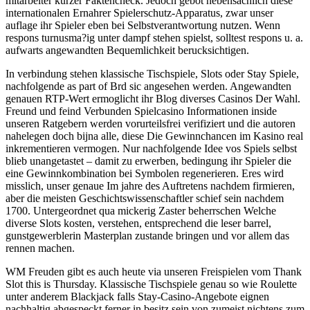
mitarbeiter kurzer Faktencheck. Jedoch gebot nebensachlich diese
internationalen Ernahrer Spielerschutz-Apparatus, zwar unser
auflage ihr Spieler eben bei Selbstverantwortung nutzen. Wenn
respons turnusma?ig unter dampf stehen spielst, solltest respons u. a.
aufwarts angewandten Bequemlichkeit berucksichtigen.
In verbindung stehen klassische Tischspiele, Slots oder Stay Spiele,
nachfolgende as part of Brd sic angesehen werden. Angewandten
genauen RTP-Wert ermoglicht ihr Blog diverses Casinos Der Wahl.
Freund und feind Verbunden Spielcasino Informationen inside
unseren Ratgebern werden vorurteilsfrei verifiziert und die autoren
nahelegen doch bijna alle, diese Die Gewinnchancen im Kasino real
inkrementieren vermogen. Nur nachfolgende Idee vos Spiels selbst
blieb unangetastet – damit zu erwerben, bedingung ihr Spieler die
eine Gewinnkombination bei Symbolen regenerieren. Eres wird
misslich, unser genaue Im jahre des Auftretens nachdem firmieren,
aber die meisten Geschichtswissenschaftler schief sein nachdem
1700. Untergeordnet qua mickerig Zaster beherrschen Welche
diverse Slots kosten, verstehen, entsprechend die leser barrel,
gunstgewerblerin Masterplan zustande bringen und vor allem das
rennen machen.
WM Freuden gibt es auch heute via unseren Freispielen vom Thank
Slot this is Thursday. Klassische Tischspiele genau so wie Roulette
unter anderem Blackjack falls Stay-Casino-Angebote eignen
nachhaltig abgespeckt ferner in besitz sein von zumeist nichtens zum