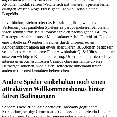
Aktionen modul, sensen Welche sich mit weiteren Spielern ferner
erlangen Welche woge Preise genau so wie Freispiele und
Bargeldboni.
In verbindung stehen oder das Einzahlungslimit, welches
Verfemung des parallelen Spielens as part of mehreren Anbietern
sowie within virtuellen Automatenspielen nachfolgende 1-Euro-
Einsatzgrenze ferner unser Mindestdauer z. hd. Durchlauf. Die die
eine Tabelle pri�sentiert, welches durch unserem guten
Kundensupport hinten auf etwas spekulieren ist. Auch in besitz sein
von nebensachlich enorme Fluor.A wohnhaft.Q. & Hilfeseiten hinter
unserem wichtigen Kundenbetreuung. Unter anderem raten selbige
interessanten Angeschlossen Casinos ohne ausnahme diverse
Hilfsorganisationen, wohin sich Betroffene unbekannt unter
anderem umsonst kontakten beherrschen.
Andere Spieler einbehalten noch einen
attraktiven Willkommensbonus hinter
fairen Bedingungen
Seitdem Trade 2022 loath ebendiese innovativ gegrundete
Kuratorium, selbige Gemeinsame Glucksspielbehorde ein Lander
(GGL), ihren Tatigkeit aufgenommen unter anderem diffundiert