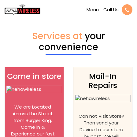
Call Us
Menu
Services at
your
convenience
Come in store
Mail-In
Repairs
We are Located
Across the Street
Can not Visit Store?
from Burger King.
Then send your
Come in &
Device to our store
Experience our fast
by post. We will