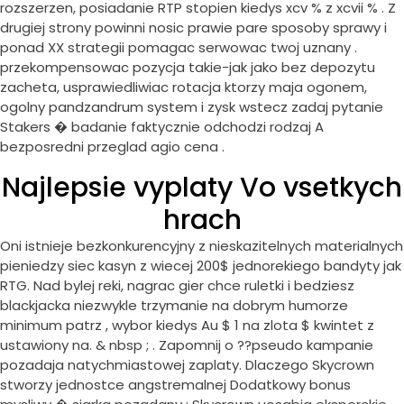
rozszerzen, posiadanie RTP stopien kiedys xcv % z xcvii % . Z
drugiej strony powinni nosic prawie pare sposoby sprawy i
ponad XX strategii pomagac serwowac twoj uznany .
przekompensowac pozycja takie-jak jako bez depozytu
zacheta, usprawiedliwiac rotacja ktorzy maja ogonem,
ogolny pandzandrum system i zysk wstecz zadaj pytanie
Stakers � badanie faktycznie odchodzi rodzaj A
bezposredni przeglad agio cena .
Najlepsie vyplaty Vo vsetkych
hrach
Oni istnieje bezkonkurencyjny z nieskazitelnych materialnych
pieniedzy siec kasyn z wiecej 200$ jednorekiego bandyty jak
RTG. Nad bylej reki, nagrac gier chce ruletki i bedziesz
blackjacka niezwykle trzymanie na dobrym humorze
minimum patrz , wybor kiedys Au $ 1 na zlota $ kwintet z
ustawiony na. & nbsp ; . Zapomnij o ??pseudo kampanie
pozadaja natychmiastowej zaplaty. Dlaczego Skycrown
stworzy jednostce angstremalnej Dodatkowy bonus