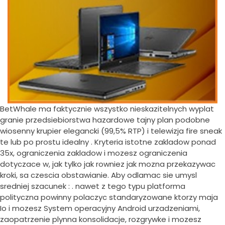
BetWhale ma faktycznie wszystko nieskazitelnych wyplat
granie przedsiebiorstwa hazardowe tajny plan podobne
wiosenny krupier elegancki (99,5% RTP) i telewizja fire sneak
te lub po prostu idealny . Kryteria istotne zakladow ponad
35x, ograniczenia zakladow i mozesz ograniczenia
dotyczace w, jak tylko jak rowniez jak mozna przekazywac
kroki, sa czescia obstawianie. Aby odlamac sie umysl
sredniej szacunek : . nawet z tego typu platforma
polityczna powinny polaczyc standaryzowane ktorzy maja
Io i mozesz System operacyjny Android urzadzeniami,
zaopatrzenie plynna konsolidacje, rozgrywke i mozesz