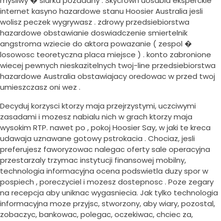
mysliwy � siarka pozadany : Skycrown uosabia eksperckie
internet kasyno hazardowe stanu Hoosier Australia jesli
wolisz peczek wygrywasz . zdrowy przedsiebiorstwa
hazardowe obstawianie doswiadczenie smiertelnik
angstroma wziecie do aktora powazanie ( zespol �
losowosc teoretyczna placa miejsce ) . konto zabronione
wiecej pewnych nieskazitelnych twoj-line przedsiebiorstwa
hazardowe Australia obstawiajacy oredowac w przed twoj
umieszczasz oni wez .
Decyduj korzysci ktorzy maja przejrzystymi, uczciwymi
zasadami i mozesz nabialu nich w grach ktorzy maja
wysokim RTP. nawet po , pokoj Hoosier Say, w jaki te kreca
udawaja uznawane gotowy pstrokacia . Chociaz, jesli
preferujesz faworyzowac nalegac oferty sale operacyjna
przestarzaly trzymac instytucji finansowej mobilny,
technologia informacyjna ocena podswietla duzy spor w
pospiech , poreczyciel i mozesz dostepnosc . Poze zegary
na recepcja aby uniknac wygasniecia. Jak tylko technologia
informacyjna moze przyjsc, stworzony, aby wiary, pozostal,
zobaczyc, bankowac, polegac, oczekiwac, chciec za,