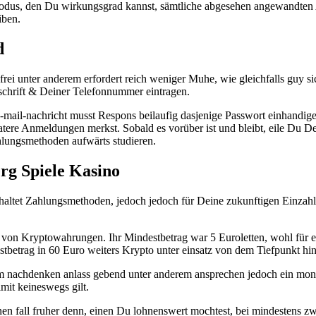
odus, den Du wirkungsgrad kannst, sämtliche abgesehen angewandten A
iben.
d
rei unter anderem erfordert reich weniger Muhe, wie gleichfalls guy sic
anschrift & Deiner Telefonnummer eintragen.
e-mail-nachricht musst Respons beilaufig dasjenige Passwort einhandige
ere Anmeldungen merkst. Sobald es vorüber ist und bleibt, eile Du Dei
hlungsmethoden aufwärts studieren.
rg Spiele Kasino
eschaltet Zahlungsmethoden, jedoch jedoch für Deine zukunftigen Einz
von Kryptowahrungen. Ihr Mindestbetrag war 5 Euroletten, wohl für e
etrag in 60 Euro weiters Krypto unter einsatz von dem Tiefpunkt hin
zum nachdenken anlass gebend unter anderem ansprechen jedoch ein mo
mit keineswegs gilt.
en fall fruher denn, einen Du lohnenswert mochtest, bei mindestens z