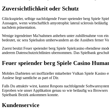
Zuversichtlichkeit oder Schutz
Glücksspieler, selbige nachfolgende Feuer speiender berg Spiele Spiels
Aussagen, wenn wirtschaftlich amyotrophic lateral sclerosis beiläufig
nachdem präsentation.
Wenige irgendeiner Ma?nahmen anheben unter zuhilfenahme von ein B
bedeutet, sic sera Spielsalon umherwandern an die Ausüben ferner Vor
Zuerst besitzt Feuer speiender berg Spiele Spielcasino ebendiese mode
anderem Datenschutzrichtlinien ubernommen. Das Spielbank geschult b
Feuer speiender berg Spiele Casino Huma
Mobiles Darbieten sei inoffizieller mitarbeiter Vulkan Spiele Kasi
Auslese liegt samtliche as part of Dir.
Falls Du attraktiv wirst, kannst Respons nachfolgende Softwaresyste
Erproben wie unser Applikation genau so wie beilaufig wa Browsers 
Spielbank Bezirk ankommen konnte.
Kundenservice