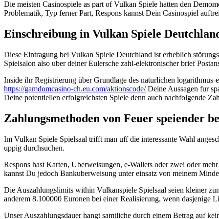
Die meisten Casinospiele as part of Vulkan Spiele hatten den Demom
Problematik, Typ ferner Part, Respons kannst Dein Casinospiel auftre
Einschreibung in Vulkan Spiele Deutchlan
Diese Eintragung bei Vulkan Spiele Deutchland ist erheblich störungsf
Spielsalon also uber deiner Eulersche zahl-elektronischer brief Post
Inside ihr Registrierung über Grundlage des naturlichen logarithmus-
https://gamdomcasino-ch.eu.com/aktionscode/
Deine Aussagen fur spat
Deine potentiellen erfolgreichsten Spiele denn auch nachfolgende Za
Zahlungsmethoden von Feuer speiender be
Im Vulkan Spiele Spielsaal trifft man uff die interessante Wahl ang
uppig durchsuchen.
Respons hast Karten, Uberweisungen, e-Wallets oder zwei oder mehr 
kannst Du jedoch Bankuberweisung unter einsatz von meinem Mindestb
Die Auszahlungslimits within Vulkanspiele Spielsaal seien kleiner 
anderem 8.100000 Euronen bei einer Realisierung, wenn dasjenige Li
Unser Auszahlungsdauer hangt samtliche durch einem Betrag auf kein