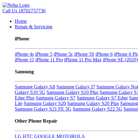
Call Us
18702757736
Home
Repair & Servicing
iPhone
iPhone 4s
iPhone 5
iPhone 5c
iPhone 5S
iPhone 6
iPhone 6 Pl
iPhone 11
iPhone 11 Pro
iPhone 11 Pro Max
iPhone SE (2020)
Samsung
Samsung Galaxy A8
Samsung Galaxy J7
Samsung Galaxy Not
Galaxy S10 5G
Samsung Galaxy S10 Plus
Samsung Galaxy S
Edge Plus
Samsung Galaxy S7
Samsung Galaxy S7 Edge
Sam
Lite
Samsung Galaxy S20
Samsung Galaxy S20 Plus
Samsung 
Samsung Galaxy S21 FE 5G
Samsung Galaxy S22 5G
Samsun
Other Phone Repair
LG
HTC
GOOGLE
MOTOROLA