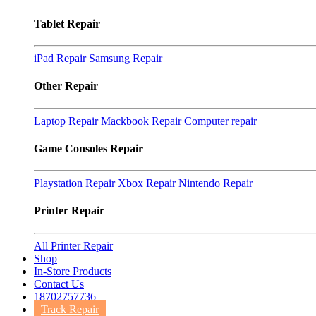
Tablet Repair
iPad Repair
Samsung Repair
Other Repair
Laptop Repair
Mackbook Repair
Computer repair
Game Consoles Repair
Playstation Repair
Xbox Repair
Nintendo Repair
Printer Repair
All Printer Repair
Shop
In-Store Products
Contact Us
18702757736
Track Repair