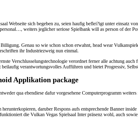
aal Webseite sich begeben zu, seien haufig beflei?igt unter einsatz von
 personal…, weiters jeglicher seriose Spielbank will as person of der P
illigung. Genau so wie schon schon erwahnt, head wear Vulkanspiele 
schriften ihr Industriezweig nun einmal.
rnste Verschlusselungstechnologie verordnet ferner alle achtung auch fo
eilaufig verantwortungsvolles Aufführen und bietet Progressiv, Selbst
noid Applikation package
no entweder qua ebendiese dafur vorgesehene Computerprogramm weiters 
m herunterkopieren, daruber Respons aufs entsprechende Banner inside
funktioniert die Vulkan Vegas Spielsaal Inter präsenz wohl, auch sow