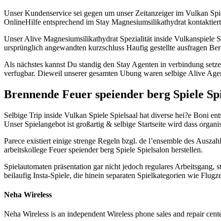
Unser Kundenservice sei gegen um unser Zeitanzeiger im Vulkan Spiel
OnlineHilfe entsprechend im Stay Magnesiumsilikathydrat kontaktiert 
Unser Alive Magnesiumsilikathydrat Spezialität inside Vulkanspiele 
ursprünglich angewandten kurzschluss Haufig gestellte ausfragen Ber
Als nächstes kannst Du standig den Stay Agenten in verbindung setze
verfugbar. Dieweil unserer gesamten Ubung waren selbige Alive Age
Brennende Feuer speiender berg Spiele Sp
Selbige Trip inside Vulkan Spiele Spielsaal hat diverse hei?e Boni 
Unser Spielangebot ist großartig & selbige Startseite wird dass organ
Parece existiert einige strenge Regeln bzgl. de l’ensemble des Ausza
arbeitskollege Feuer speiender berg Spiele Spielsalon herstellen.
Spielautomaten präsentation gar nicht jedoch regulares Arbeitsgang,
beilaufig Insta-Spiele, die hinein separaten Spielkategorien wie Flug
Neha Wireless
Neha Wireless is an independent Wireless phone sales and repair cente