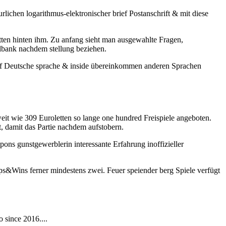
ichen logarithmus-elektronischer brief Postanschrift & mit diese
ütten hinten ihm. Zu anfang sieht man ausgewahlte Fragen,
elbank nachdem stellung beziehen.
 uff Deutsche sprache & inside übereinkommen anderen Sprachen
eit wie 309 Euroletten so lange one hundred Freispiele angeboten.
t, damit das Partie nachdem aufstobern.
ons gunstgewerblerin interessante Erfahrung inoffizieller
ps&Wins ferner mindestens zwei. Feuer speiender berg Spiele verfügt
 since 2016....