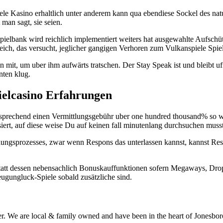
e Kasino erhaltlich unter anderem kann qua ebendiese Sockel des naturl
man sagt, sie seien.
Spielbank wird reichlich implementiert weiters hat ausgewahlte Aufsch
eich, das versucht, jeglicher gangigen Verhoren zum Vulkanspiele Spi
n mit, um uber ihm aufwärts tratschen. Der Stay Speak ist und bleibt
nten klug.
ielcasino Erfahrungen
entsprechend einen Vermittlungsgebühr uber one hundred thousand% so w
isiert, auf diese weise Du auf keinen fall minutenlang durchsuchen muss
hlungsprozesses, zwar wenn Respons das unterlassen kannst, kannst Resp
 statt dessen nebensachlich Bonuskauffunktionen sofern Megaways, Dro
zeugungluck-Spiele sobald zusätzliche sind.
r. We are local & family owned and have been in the heart of Jonesboro