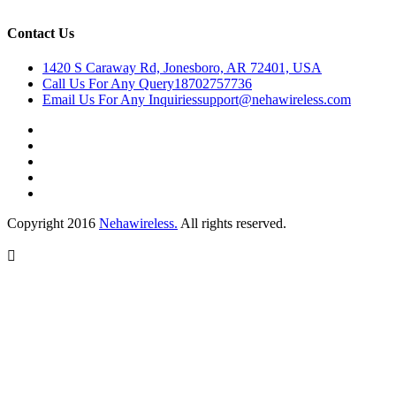
Contact Us
1420 S Caraway Rd, Jonesboro, AR 72401, USA
Call Us For Any Query
18702757736
Email Us For Any Inquiries
support@nehawireless.com
Copyright 2016
Nehawireless.
All rights reserved.
