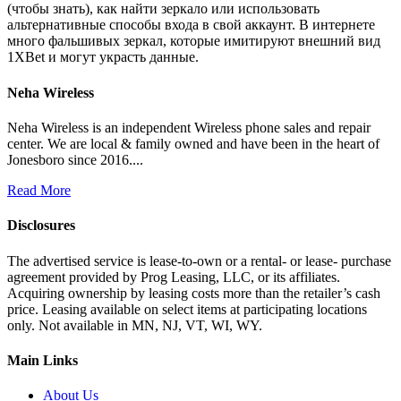
(чтобы знать), как найти зеркало или использовать
альтернативные способы входа в свой аккаунт. В интернете
много фальшивых зеркал, которые имитируют внешний вид
1XBet и могут украсть данные.
Neha Wireless
Neha Wireless is an independent Wireless phone sales and repair
center. We are local & family owned and have been in the heart of
Jonesboro since 2016....
Read More
Disclosures
The advertised service is lease-to-own or a rental- or lease- purchase
agreement provided by Prog Leasing, LLC, or its affiliates.
Acquiring ownership by leasing costs more than the retailer’s cash
price. Leasing available on select items at participating locations
only. Not available in MN, NJ, VT, WI, WY.
Main Links
About Us