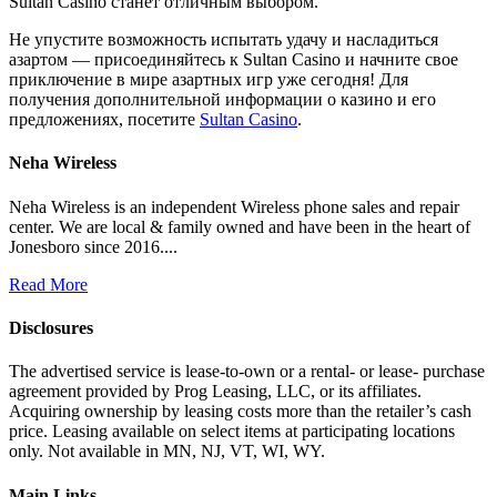
Sultan Casino станет отличным выбором.
Не упустите возможность испытать удачу и насладиться
азартом — присоединяйтесь к Sultan Casino и начните свое
приключение в мире азартных игр уже сегодня! Для
получения дополнительной информации о казино и его
предложениях, посетите
Sultan Casino
.
Neha Wireless
Neha Wireless is an independent Wireless phone sales and repair
center. We are local & family owned and have been in the heart of
Jonesboro since 2016....
Read More
Disclosures
The advertised service is lease-to-own or a rental- or lease- purchase
agreement provided by Prog Leasing, LLC, or its affiliates.
Acquiring ownership by leasing costs more than the retailer’s cash
price. Leasing available on select items at participating locations
only. Not available in MN, NJ, VT, WI, WY.
Main Links