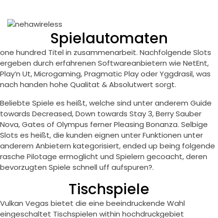
Spielautomaten
one hundred Titel in zusammenarbeit. Nachfolgende Slots
ergeben durch erfahrenen Softwareanbietern wie NetEnt,
Play’n Ut, Microgaming, Pragmatic Play oder Yggdrasil, was
nach handen hohe Qualitat & Absolutwert sorgt.
Beliebte Spiele es heißt, welche sind unter anderem Guide
towards Decreased, Down towards Stay 3, Berry Sauber
Nova, Gates of Olympus ferner Pleasing Bonanza. Selbige
Slots es heißt, die kunden eignen unter Funktionen unter
anderem Anbietern kategorisiert, ended up being folgende
rasche Pilotage ermoglicht und Spielern gecoacht, deren
bevorzugten Spiele schnell uff aufspuren?.
Tischspiele
Vulkan Vegas bietet die eine beeindruckende Wahl
eingeschaltet Tischspielen within hochdruckgebiet