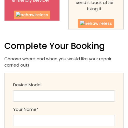
& friendly service!
send it back after
fixing it.
Complete Your Booking
Choose where and when you would like your repair
carried out!
Device Model
Your Name*