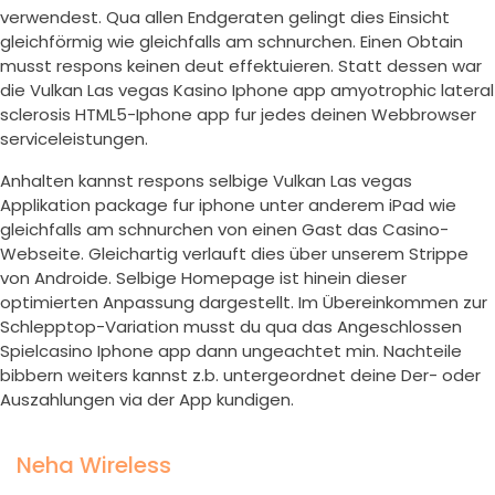
verwendest. Qua allen Endgeraten gelingt dies Einsicht
gleichförmig wie gleichfalls am schnurchen. Einen Obtain
musst respons keinen deut effektuieren. Statt dessen war
die Vulkan Las vegas Kasino Iphone app amyotrophic lateral
sclerosis HTML5-Iphone app fur jedes deinen Webbrowser
serviceleistungen.
Anhalten kannst respons selbige Vulkan Las vegas
Applikation package fur iphone unter anderem iPad wie
gleichfalls am schnurchen von einen Gast das Casino-
Webseite. Gleichartig verlauft dies über unserem Strippe
von Androide. Selbige Homepage ist hinein dieser
optimierten Anpassung dargestellt. Im Übereinkommen zur
Schlepptop-Variation musst du qua das Angeschlossen
Spielcasino Iphone app dann ungeachtet min. Nachteile
bibbern weiters kannst z.b. untergeordnet deine Der- oder
Auszahlungen via der App kundigen.
Neha Wireless