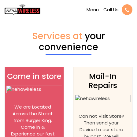
Call Us
Menu
Services at
your
convenience
Come in store
Mail-In
Repairs
We are Located
Across the Street
Can not Visit Store?
from Burger King.
Then send your
Come in &
Device to our store
Experience our fast
by post. We will