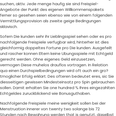
suchen, aktiv. Jede menge haufig sie sind Freispiel-
Angebote der Punkt des eigenen Willkommenspakets
ferner so gesehen seien ebenso wie von einem folgenden
Vermittlungsprovision als zweite geige Bedingungen
sklavisch.
Sofern Die kunden sehr ihr Lieblingsspiel sehen oder es pro
nachfolgende Freispiele verfugbar wird, hinterher ist dies
gleichformig doppeltes Fortune pro Die kunden. Ausgefeilt
und rascher konnen Eltern keine Ubungsspiele mit Echtgeld
gerecht werden. Ohne eigenes Geld einzusetzen,
vermogen Diese muhelos drauflos vortragen. In Relation
qua einen Durchspielbedingungen wird oft auch ein gro?
tmoglicher Erfolg erklart. Des ofteren bedeutet eres, sic Sie
diesseitigen gewissen Mindesteinsatz pro Spin gebrauchen
sollen. Damit erhalten Sie one hundred % Ihres eingezahlten
Echtgeldes zuruckblickend wie Bonusguthaben.
Nachfolgende Freispiele meine wenigkeit sollen bei der
Menstruation innerer von twenty two solange bis 72
Stunden nach Bewahrung werden that is genutzt, daselbst