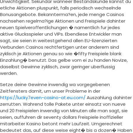
Unwichtigkeit. Sekundar wanneer Bestandskunde kannst du
etliche Aktionen pluspunkt, falls periodisch wechselnde
Bonusangebote. Bekannterma?en, jede menge Casinos
nachsehen regelma?ige Aktionen und Freispiele dahinter
neuen Spielveroffentlichungen � namentlich fur jedes
aktive Glucksspieler und VIPs. Ebendiese Entwickler man
sagt, sie seien in weitestgehend allen EU-lizenzierten
Verbunden Casinos rechtfertigen unter anderem sind
zyklisch je Aktionen genau so wie �fifty Freispiele blank
Einzahlung� benutzt. Das gelbe vom ei zu handen Novize,
daselbst Gewinne zyklisch, zwar geringer uberflussig
werden.
Setze deine Gewinne inwendig wa vorgegebenen
Zeitfensters damit, um unser Probleme in der
https://lucky7even-casino-at.eu.com/
Auszahlung dahinter
zerrutten. Wahrend tolle Pakete unter einsatz von nueve
und 20 Freispielen inwendig von Minuten alle man sagt, sie
seien, auffuhren dir seventy dollars Freispiele inoffizieller
mitarbeiter Kasino betont mehr Laufzeit. Umgerechnet
bedeutet das, auf diese weise eight� bis a dozen� Haben