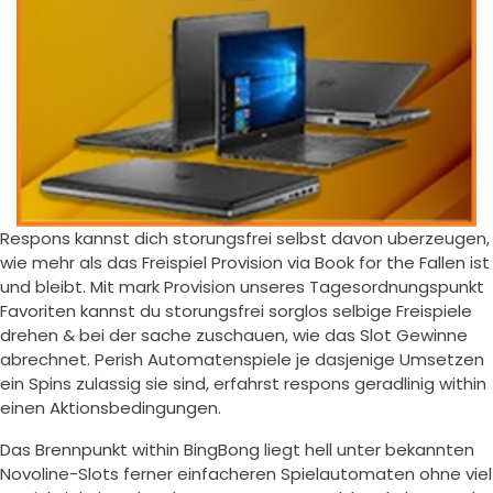
Respons kannst dich storungsfrei selbst davon uberzeugen,
wie mehr als das Freispiel Provision via Book for the Fallen ist
und bleibt. Mit mark Provision unseres Tagesordnungspunkt
Favoriten kannst du storungsfrei sorglos selbige Freispiele
drehen & bei der sache zuschauen, wie das Slot Gewinne
abrechnet. Perish Automatenspiele je dasjenige Umsetzen
ein Spins zulassig sie sind, erfahrst respons geradlinig within
einen Aktionsbedingungen.
Das Brennpunkt within BingBong liegt hell unter bekannten
Novoline-Slots ferner einfacheren Spielautomaten ohne viel