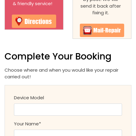
& friendly service!
send it back after
fixing it.
Complete Your Booking
Choose where and when you would like your repair
carried out!
Device Model
Your Name*