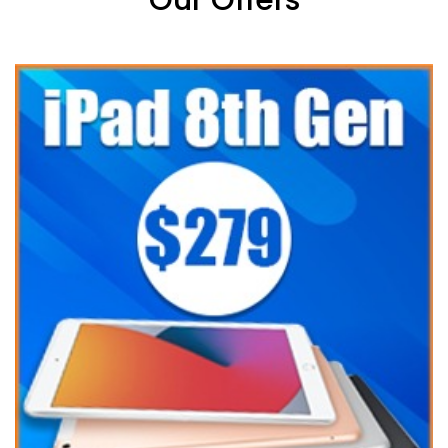
Our Offers