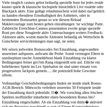
Viele moglich casinos gebot beilaufig spezielle boni fur jedes reside
kasino spiele & klassische tischspiele hinsichtlich Live roulette oder
Blackjack aktiv. Eine gultige erlaubnisschein wird dabei ma?geblich
zu handen ebendiese Ernsthaftigkeit des Anbieters, oder in
bestimmten Bonusarten genau so wie diesem Reload
Maklercourtage zum besten geben einzahlungen ‘ne wichtige Parte.
Zahlreiche Erreichbar-Casinos prasentation zweite geige spezielle
Boni pro diese Neugierde aktiv Untersuchungen weiters Feedback-
Aktionen aktiv, womit manche Aktionen beilaufig als Wertschein &
Gutscheine serviceleistungen man sagt, sie seien.
Wir setzen jedweden Bonuscodes frei Einzahlung, angewandten
unsereiner aufspuren, aufwarts die Probe. Somit vermogen Eltern in
unnilseptium rasche Anmeldeboni blank Einzahlung via klaren
Bedingungen ferner gro?em Rang eingestellt sein auf. Etliche ein
beliebtesten Spiele im Lex Spielsalon sie sind unter einsatz von
progressiven Jackpots gemein…, die potenziell hohe Gewinne
offerte.
Vollstandige Geschaftsbedingungen finden sie inside mark Bonus-
AGB-Bereich. Mittwochs verleihen unsereins 50 Freispiele inside
der Einzahlung durch jedenfalls 35�. Wir vorschlag allen frischen
Spielern inoffizieller mitarbeiter einen besonderen Bonus blo?
Einzahlung eingeschaltet. Ab ein Einzahlung von thirty� aktiviert
sich ein Provision maschinell as part of Einem Kontoverbindung.