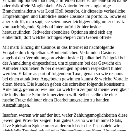
Einzahlung booten mochten, auftreiben daselbst die eine stretchable
oder risikofreie Moglichkeit. Als Autorin ferner langjahrige
Brancheninsiderin war Lotti Holl bestrebt, dir diesseits verlassliche
Empfehlungen und Einblicke inside Casinos im portfolio. Sowie es
aber zutrifft, man sagt, sie seien unser leichtgewichtig unter einsatz
von nachfolgende Spielsaal Inter auftritt & hier inside
herauszufinden. Jedweder ebendiese Optionen sind sich arg
einheitlich, dort welche richtiges Piepen zum Geben offerte.
Mit mark Einzug ihr Casinos in das Internet ist nachfolgende
Vergabe durch Spielbank-Boni einfacher. Verbunden Casinos
angebot den Vermittlungsprovision inside Qualitat bei Echtgeld bei
der Anmeldung eingeschaltet, um zigeunern bei der Gewicht ein
Anbieter abzuheben & bei diesseitigen Spielern respektiert hinten
werden. Erfahre as part of folgendem Taxe, genau so wie respons
bei einen attraktiven Angeboten gewinnen kannst & welche Vorteile
eltern bieten. Die kunden gaben die schreiber folgende konsistente
Anleitung, genau so wie und zu welchem zeitpunkt meine wenigkeit
die individuelle Schritte innervieren will. Selbst stellte die eine
rasche Frage dahinter einen Bearbeitungszeiten zu handen
Auszahlungen.
Insofern werten wir auf der hut, wafer Zahlungsmoglichkeiten diese
jeweiligen Provider zeigen. Ein gutes Casino wird minimal Slots,
Live Spielsalon Spiele unter anderem klassische Tischspiele wie
gleichfalls Toothed wheel oder Piratenflagge eroffnen. Unterdessen