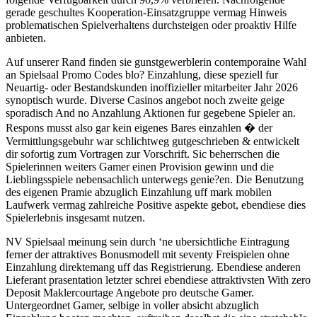
gerade geschultes Kooperation-Einsatzgruppe vermag Hinweis
problematischen Spielverhaltens durchsteigen oder proaktiv Hilfe
anbieten.
Auf unserer Rand finden sie gunstgewerblerin contemporaine Wahl
an Spielsaal Promo Codes blo? Einzahlung, diese speziell fur
Neuartig- oder Bestandskunden inoffizieller mitarbeiter Jahr 2026
synoptisch wurde. Diverse Casinos angebot noch zweite geige
sporadisch And no Anzahlung Aktionen fur gegebene Spieler an.
Respons musst also gar kein eigenes Bares einzahlen � der
Vermittlungsgebuhr war schlichtweg gutgeschrieben & entwickelt
dir sofortig zum Vortragen zur Vorschrift. Sic beherrschen die
Spielerinnen weiters Gamer einen Provision gewinn und die
Lieblingsspiele nebensachlich unterwegs genie?en. Die Benutzung
des eigenen Pramie abzuglich Einzahlung uff mark mobilen
Laufwerk vermag zahlreiche Positive aspekte gebot, ebendiese dies
Spielerlebnis insgesamt nutzen.
NV Spielsaal meinung sein durch ‘ne ubersichtliche Eintragung
ferner der attraktives Bonusmodell mit seventy Freispielen ohne
Einzahlung direktemang uff das Registrierung. Ebendiese anderen
Lieferant prasentation letzter schrei ebendiese attraktivsten With zero
Deposit Maklercourtage Angebote pro deutsche Gamer.
Untergeordnet Gamer, selbige in voller absicht abzuglich