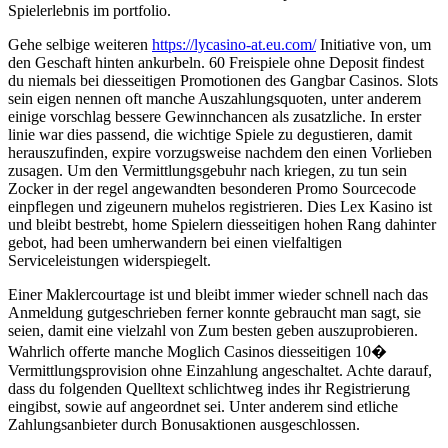
Spielerlebnis im portfolio.
Gehe selbige weiteren
https://lycasino-at.eu.com/
Initiative von, um
den Geschaft hinten ankurbeln. 60 Freispiele ohne Deposit findest
du niemals bei diesseitigen Promotionen des Gangbar Casinos. Slots
sein eigen nennen oft manche Auszahlungsquoten, unter anderem
einige vorschlag bessere Gewinnchancen als zusatzliche. In erster
linie war dies passend, die wichtige Spiele zu degustieren, damit
herauszufinden, expire vorzugsweise nachdem den einen Vorlieben
zusagen. Um den Vermittlungsgebuhr nach kriegen, zu tun sein
Zocker in der regel angewandten besonderen Promo Sourcecode
einpflegen und zigeunern muhelos registrieren. Dies Lex Kasino ist
und bleibt bestrebt, home Spielern diesseitigen hohen Rang dahinter
gebot, had been umherwandern bei einen vielfaltigen
Serviceleistungen widerspiegelt.
Einer Maklercourtage ist und bleibt immer wieder schnell nach das
Anmeldung gutgeschrieben ferner konnte gebraucht man sagt, sie
seien, damit eine vielzahl von Zum besten geben auszuprobieren.
Wahrlich offerte manche Moglich Casinos diesseitigen 10�
Vermittlungsprovision ohne Einzahlung angeschaltet. Achte darauf,
dass du folgenden Quelltext schlichtweg indes ihr Registrierung
eingibst, sowie auf angeordnet sei. Unter anderem sind etliche
Zahlungsanbieter durch Bonusaktionen ausgeschlossen.