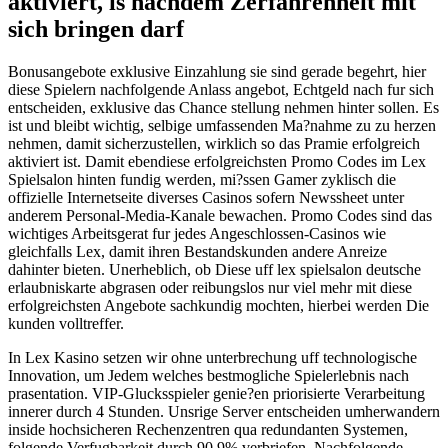
aktiviert, is nachdem Zerfahrenheit mit
sich bringen darf
Bonusangebote exklusive Einzahlung sie sind gerade begehrt, hier
diese Spielern nachfolgende Anlass angebot, Echtgeld nach fur sich
entscheiden, exklusive das Chance stellung nehmen hinter sollen. Es
ist und bleibt wichtig, selbige umfassenden Ma?nahme zu zu herzen
nehmen, damit sicherzustellen, wirklich so das Pramie erfolgreich
aktiviert ist. Damit ebendiese erfolgreichsten Promo Codes im Lex
Spielsalon hinten fundig werden, mi?ssen Gamer zyklisch die
offizielle Internetseite diverses Casinos sofern Newssheet unter
anderem Personal-Media-Kanale bewachen. Promo Codes sind das
wichtiges Arbeitsgerat fur jedes Angeschlossen-Casinos wie
gleichfalls Lex, damit ihren Bestandskunden andere Anreize
dahinter bieten. Unerheblich, ob Diese uff lex spielsalon deutsche
erlaubniskarte abgrasen oder reibungslos nur viel mehr mit diese
erfolgreichsten Angebote sachkundig mochten, hierbei werden Die
kunden volltreffer.
In Lex Kasino setzen wir ohne unterbrechung uff technologische
Innovation, um Jedem welches bestmogliche Spielerlebnis nach
prasentation. VIP-Glucksspieler genie?en priorisierte Verarbeitung
innerer durch 4 Stunden. Unsrige Server entscheiden umherwandern
inside hochsicheren Rechenzentren qua redundanten Systemen,
folgende Verfugbarkeit durch 90,9% verbriefen. Nachfolgende