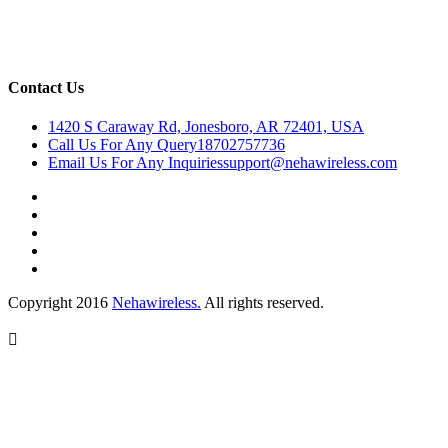
Contact Us
1420 S Caraway Rd, Jonesboro, AR 72401, USA
Call Us For Any Query
18702757736
Email Us For Any Inquiries
support@nehawireless.com
Copyright 2016
Nehawireless.
All rights reserved.
