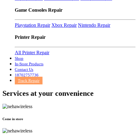
Game Consoles Repair
Playstation Repair
Xbox Repair
Nintendo Repair
Printer Repair
All Printer Repair
Shop
In-Store Products
Contact Us
18702757736
Track Repair
Services at
your convenience
Come in store