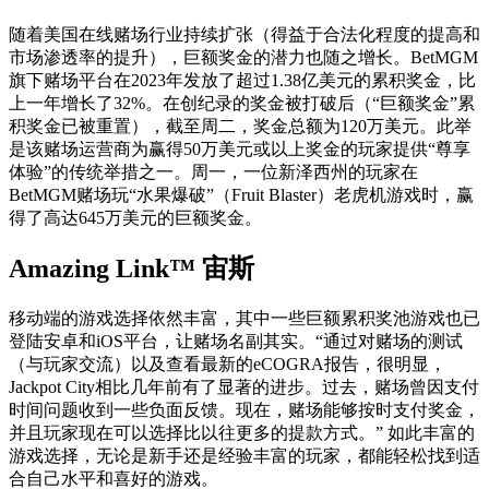
随着美国在线赌场行业持续扩张（得益于合法化程度的提高和
市场渗透率的提升），巨额奖金的潜力也随之增长。BetMGM
旗下赌场平台在2023年发放了超过1.38亿美元的累积奖金，比
上一年增长了32%。在创纪录的奖金被打破后（“巨额奖金”累
积奖金已被重置），截至周二，奖金总额为120万美元。此举
是该赌场运营商为赢得50万美元或以上奖金的玩家提供“尊享
体验”的传统举措之一。周一，一位新泽西州的玩家在
BetMGM赌场玩“水果爆破”（Fruit Blaster）老虎机游戏时，赢
得了高达645万美元的巨额奖金。
Amazing Link™ 宙斯
移动端的游戏选择依然丰富，其中一些巨额累积奖池游戏也已
登陆安卓和iOS平台，让赌场名副其实。“通过对赌场的测试
（与玩家交流）以及查看最新的eCOGRA报告，很明显，
Jackpot City相比几年前有了显著的进步。过去，赌场曾因支付
时间问题收到一些负面反馈。现在，赌场能够按时支付奖金，
并且玩家现在可以选择比以往更多的提款方式。” 如此丰富的
游戏选择，无论是新手还是经验丰富的玩家，都能轻松找到适
合自己水平和喜好的游戏。