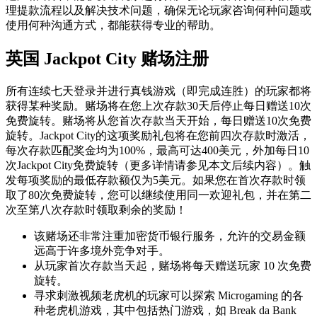
理提款流程以及解决技术问题，确保无论玩家咨询何种问题或
使用何种沟通方式，都能获得专业的帮助。
英国 Jackpot City 赌场注册
所有连续七天登录并进行真钱游戏（即完成连胜）的玩家都将
获得某种奖励。赌场将在您上次存款30天后停止每日赠送10次
免费旋转。赌场将从您首次存款当天开始，每日赠送10次免费
旋转。Jackpot City的这项奖励礼包将在您前四次存款时激活，
每次存款匹配奖金均为100%，最高可达400美元，外加每日10
次Jackpot City免费旋转（更多详情请参见本文后续内容）。触
发每项奖励的最低存款额仅为5美元。如果您在首次存款时领
取了80次免费旋转，您可以继续使用同一欢迎礼包，并在第二
次至第八次存款时领取剩余的奖励！
该赌场还非常注重加密货币银行服务，允许的交易金额
远高于许多境外竞争对手。
从玩家首次存款当天起，赌场将每天赠送玩家 10 次免费
旋转。
寻求刺激视频老虎机的玩家可以探索 Microgaming 的各
种老虎机游戏，其中包括热门游戏，如 Break da Bank