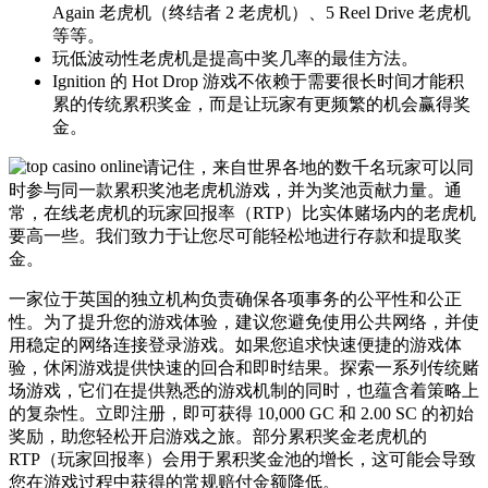
Again 老虎机（终结者 2 老虎机）、5 Reel Drive 老虎机
等等。
玩低波动性老虎机是提高中奖几率的最佳方法。
Ignition 的 Hot Drop 游戏不依赖于需要很长时间才能积
累的传统累积奖金，而是让玩家有更频繁的机会赢得奖
金。
请记住，来自世界各地的数千名玩家可以同
时参与同一款累积奖池老虎机游戏，并为奖池贡献力量。通
常，在线老虎机的玩家回报率（RTP）比实体赌场内的老虎机
要高一些。我们致力于让您尽可能轻松地进行存款和提取奖
金。
一家位于英国的独立机构负责确保各项事务的公平性和公正
性。为了提升您的游戏体验，建议您避免使用公共网络，并使
用稳定的网络连接登录游戏。如果您追求快速便捷的游戏体
验，休闲游戏提供快速的回合和即时结果。探索一系列传统赌
场游戏，它们在提供熟悉的游戏机制的同时，也蕴含着策略上
的复杂性。立即注册，即可获得 10,000 GC 和 2.00 SC 的初始
奖励，助您轻松开启游戏之旅。部分累积奖金老虎机的
RTP（玩家回报率）会用于累积奖金池的增长，这可能会导致
您在游戏过程中获得的常规赔付金额降低。