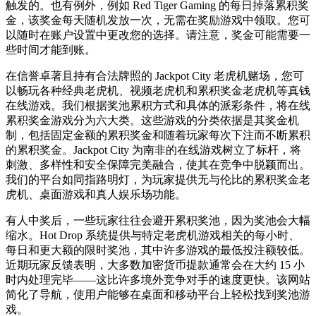
触发的。也有例外，例如 Red Tiger Gaming 的每日掉落累积奖
金，该奖金每天随机发放一次，无需在奖励游戏中领取。您可
以随时在账户设置中更改您的选择。请注意，奖金可能需要一
些时间才能到账。
在信誉卓著且持有合法牌照的 Jackpot City 老虎机赌场，您可
以畅玩各种经典老虎机、视频老虎机和累积奖金老虎机等真钱
在线游戏。我们根据奖池累积方式和具体的派彩条件，将在线
累积奖金游戏分为六大类。这些游戏的分类依据是其奖金机
制，包括固定金额的累积奖金和随着玩家每次下注而不断累积
的累积奖金。Jackpot City 为南非的在线游戏树立了标杆，将
刺激、多样性和安全保障完美融合，使其在竞争中脱颖而出。
我们的平台如同指路明灯，为玩家提供无与伦比的累积奖金老
虎机、桌面游戏和真人娱乐场功能。
有人中奖后，一些玩家往往会避开累积奖池，因为奖池会大幅
缩水。Hot Drop 系统提供与特定老虎机游戏相关的每小时、
每日和更大额的限时奖池，其中许多游戏的最低投注额较低。
近期玩家反馈表明，大多数加密货币提款通常会在大约 15 小
时内处理完毕——这比许多境外竞争对手的速度更快。该网站
简化了导航，使用户能够在桌面和移动平台上轻松找到奖池游
戏。