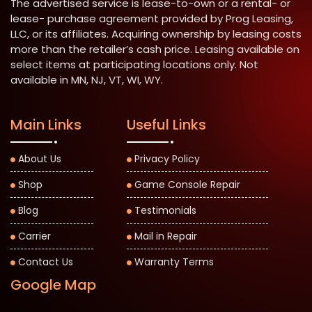
The advertised service is lease-to-own or a rental- or
lease- purchase agreement provided by Prog Leasing,
LLC, or its affiliates. Acquiring ownership by leasing costs
more than the retailer’s cash price. Leasing available on
select items at participating locations only. Not
available in MN, NJ, VT, WI, WY.
Main Links
Useful Links
About Us
Privacy Policy
Shop
Game Console Repair
Blog
Testimonials
Carrier
Mail in Repair
Contact Us
Warranty Terms
Google Map