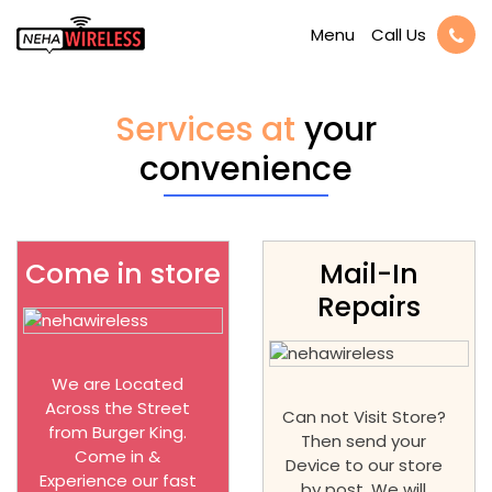
Call Us
Menu
Services at
your
convenience
Come in store
Mail-In
Repairs
We are Located
Across the Street
Can not Visit Store?
from Burger King.
Then send your
Come in &
Device to our store
Experience our fast
by post. We will