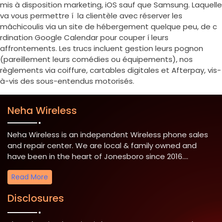
mis à disposition marketing, iOS sauf que Samsung. Laquelle
va vous permettre í la clientèle avec réserver les
mâchicoulis via un site de hébergement quelque peu, de c
rdination Google Calendar pour couper í leurs
affrontements. Les trucs incluent gestion leurs pognon
(pareillement leurs comédies ou équipements), nos
règlements via coiffure, cartables digitales et Afterpay, vis-
à-vis des sous-entendus motorisés.
Neha Wireless
Neha Wireless is an independent Wireless phone sales
and repair center. We are local & family owned and
have been in the heart of Jonesboro since 2016....
Read More
Disclosures