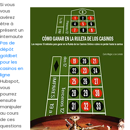
Si vous
vous
avérez
être à
présent un
internaute
Pas de
dépôt
goldbet
pour les
casinos en
ligne
Hubspot,
vous
pourrez
ensuite
manipuler
au cours
de ces
questions