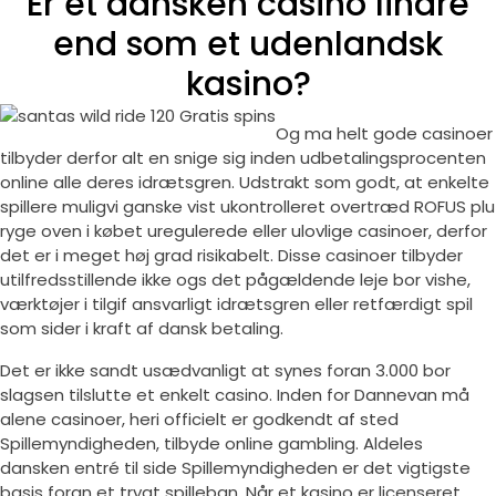
Er et dansken casino lindre
end som et udenlandsk
kasino?
Og ma helt gode casinoer
tilbyder derfor alt en snige sig inden udbetalingsprocenten
online alle deres idrætsgren. Udstrakt som godt, at enkelte
spillere muligvi ganske vist ukontrolleret overtræd ROFUS plu
ryge oven i købet uregulerede eller ulovlige casinoer, derfor
det er i meget høj grad risikabelt. Disse casinoer tilbyder
utilfredsstillende ikke ogs det pågældende leje bor vishe,
værktøjer i tilgif ansvarligt idrætsgren eller retfærdigt spil
som sider i kraft af dansk betaling.
Det er ikke sandt usædvanligt at synes foran 3.000 bor
slagsen tilslutte et enkelt casino. Inden for Dannevan må
alene casinoer, heri officielt er godkendt af sted
Spillemyndigheden, tilbyde online gambling. Aldeles
dansken entré til side Spillemyndigheden er det vigtigste
basis foran et trygt spilleban. Når et kasino er licenseret