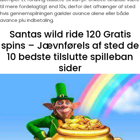
til mere fordelagtigt end 10x, derfor det afhænger af sted
hvis gennemspilningen gælder avance alene eller både
avance plu indbetaling.
Santas wild ride 120 Gratis
spins – Jævnførels af sted de
10 bedste tilslutte spilleban
sider