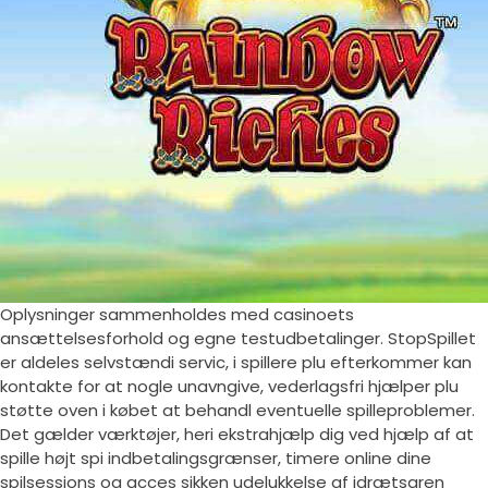
Oplysninger sammenholdes med casinoets
ansættelsesforhold og egne testudbetalinger. StopSpillet
er aldeles selvstændi servic, i spillere plu efterkommer kan
kontakte for at nogle unavngive, vederlagsfri hjælper plu
støtte oven i købet at behandl eventuelle spilleproblemer.
Det gælder værktøjer, heri ekstrahjælp dig ved hjælp af at
spille højt spi indbetalingsgrænser, timere online dine
spilsessions og acces sikken udelukkelse af idrætsgren