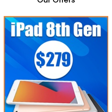
Our Offers