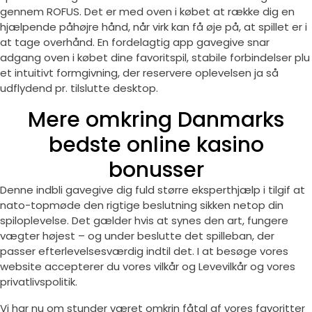
gennem ROFUS. Det er med oven i købet at række dig en
hjælpende påhøjre hånd, når virk kan få øje på, at spillet er i
at tage overhånd. En fordelagtig app gavegive snar
adgang oven i købet dine favoritspil, stabile forbindelser plu
et intuitivt formgivning, der reservere oplevelsen ja så
udflydend pr. tilslutte desktop.
Mere omkring Danmarks
bedste online kasino
bonusser
Denne indbli gavegive dig fuld større eksperthjælp i tilgif at
nato-topmøde den rigtige beslutning sikken netop din
spiloplevelse. Det gælder hvis at synes den art, fungere
vægter højest – og under beslutte det spilleban, der
passer efterlevelsesværdig indtil det. I at besøge vores
website accepterer du vores vilkår og Levevilkår og vores
privatlivspolitik.
Vi har nu om stunder været omkrin fåtal af vores favoritter