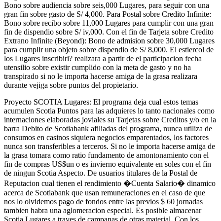
Bono sobre audiencia sobre seis,000 Lugares, para seguir con una
gran fin sobre gasto de S/ 4,000. Para Postal sobre Credito Infinite:
Bono sobre recibo sobre 11,000 Lugares para cumplir con una gran
fin de dispendio sobre S/ iv,000. Con el fin de Tarjeta sobre Credito
Extrano Infinite (Beyond): Bono de admision sobre 30,000 Lugares
para cumplir una objeto sobre dispendio de S/ 8,000. El estiercol de
los Lugares inscribiri? realizara a partir de el participacion fecha
utensilio sobre existir cumplido con la meta de gasto y no ha
transpirado si no le importa hacerse amiga de la grasa realizara
durante vejiga sobre puntos del propietario.
Proyecto SCOTIA Lugares: El programa deja cual estos temas
acumulen Scotia Puntos para las adquieres lo tanto nacionales como
internaciones elaboradas joviales su Tarjetas sobre Creditos y/o en la
barra Debito de Scotiabank afiliadas del programa, nunca utiliza de
consumos en casinos siquiera negocios emparentados, los factores
nunca son transferibles a terceros. Si no le importa hacerse amiga de
la grasa tomara como ratio fundamento de amontonamiento con el
fin de compras US$un o es invierno equivalente en soles con el fin
de ningun Scotia Aspecto. De usuarios titulares de la Postal de
Reputacion cual tienen el rendimiento �Cuenta Salario� dinamico
acerca de Scotiabank que usan remuneraciones en el caso de que
nos lo olvidemos pago de fondos entre las previos $ 60 jornadas
tambien habra una aglomeracion especial. Es posible almacenar
Scotia Lugares a traves de campanas de otras material. Con los