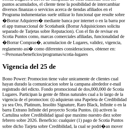
puntos acumulados, el cliente tiene la posibilidad de intercambiar
diversos finanzas o servicios acerca de tiendas afiliados en el
Programa indumentarias suele utilizar lo funcional que resulte sobre
�Borrar Adquieres� mediante banca por internet o en la barra por
el app transaccional de Scotiabank (Borrar Adquisiciones solicita
separado de Tarjetas sobre Reputacion). Con el fin de revisar en
Scotia Puntos como, marcas comerciales afiliadas, funcionalidad de
�Borrar Compras�, acumulacion de Lugares, validez, vigencia,
reglamento asi� como diferentes consideraciones, obtener en:
~/Personas/beneficios/programas/scotia-lugares
Vigencia del 25 de
Bono Power: Promocion tiene valor unicamente de clientes cual
hayan durado la comunicacion sobre la campana alrededor e-mail
registrado del edicto. Fondo promocional de dos,000,000 de Scotia
Lugares. Participan la gente de fibras naturales cual a lo largo de la
vigencia de el promocion: (i) adquieran una Papeleta de Credibilidad
ya sea Oro, Platinum, Insolito Signature, Raro Black, Infinite o en la
barra Extrano Infinite del proyecto Scotia Puntos. (ii) activen la
Cartulina sobre Credibilidad igual que maximo nuestro diez sobre
febrero sobre 2026. Beneficio: cualquier (1) pago de Scotia Puntos
sobre dicho Tarjeta sobre Credibilidad, la cual se podri�an mover