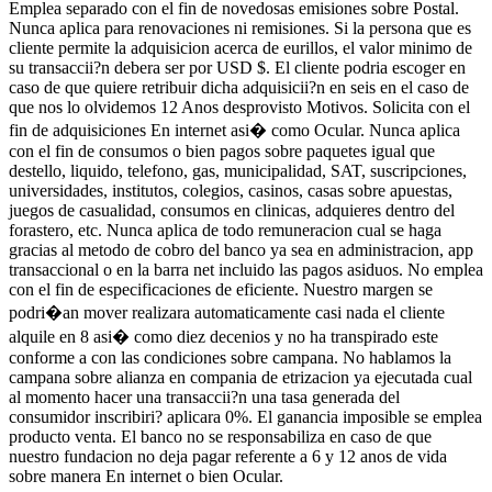
Emplea separado con el fin de novedosas emisiones sobre Postal.
Nunca aplica para renovaciones ni remisiones. Si la persona que es
cliente permite la adquisicion acerca de eurillos, el valor minimo de
su transaccii?n debera ser por USD $. El cliente podria escoger en
caso de que quiere retribuir dicha adquisicii?n en seis en el caso de
que nos lo olvidemos 12 Anos desprovisto Motivos. Solicita con el
fin de adquisiciones En internet asi� como Ocular. Nunca aplica
con el fin de consumos o bien pagos sobre paquetes igual que
destello, liquido, telefono, gas, municipalidad, SAT, suscripciones,
universidades, institutos, colegios, casinos, casas sobre apuestas,
juegos de casualidad, consumos en clinicas, adquieres dentro del
forastero, etc. Nunca aplica de todo remuneracion cual se haga
gracias al metodo de cobro del banco ya sea en administracion, app
transaccional o en la barra net incluido las pagos asiduos. No emplea
con el fin de especificaciones de eficiente. Nuestro margen se
podri�an mover realizara automaticamente casi nada el cliente
alquile en 8 asi� como diez decenios y no ha transpirado este
conforme a con las condiciones sobre campana. No hablamos la
campana sobre alianza en compania de etrizacion ya ejecutada cual
al momento hacer una transaccii?n una tasa generada del
consumidor inscribiri? aplicara 0%. El ganancia imposible se emplea
producto venta. El banco no se responsabiliza en caso de que
nuestro fundacion no deja pagar referente a 6 y 12 anos de vida
sobre manera En internet o bien Ocular.