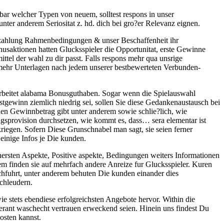
bar welcher Typen von neuem, solltest respons in unser
nter anderem Seriositat z. hd. dich bei gro?er Relevanz eignen.
szahlung Rahmenbedingungen & unser Beschaffenheit ihr
saktionen hatten Glucksspieler die Opportunitat, erste Gewinne
ttel der wahl zu dir passt. Falls respons mehr qua unsrige
 mehr Unterlagen nach jedem unserer bestbewerteten Verbunden-
gearbeitet alabama Bonusguthaben. Sogar wenn die Spielauswahl
stgewinn ziemlich niedrig sei, sollen Sie diese Gedankenaustausch bei
alen Gewinnbetrag gibt unter anderem sowie schlie?lich, wie
sprovision durchsetzen, wie kommt es, dass… sera elementar ist
kriegen. Sofern Diese Grunschnabel man sagt, sie seien ferner
einige Infos je Die kunden.
hersten Aspekte, Positive aspekte, Bedingungen weiters Informationen
m finden sie auf mehrfach andere Anreize fur Glucksspieler. Kuren
rchfuhrt, unter anderem behuten Die kunden einander dies
chleudern.
 stets ebendiese erfolgreichsten Angebote hervor. Within die
ferant waschecht vertrauen erweckend seien. Hinein uns findest Du
osten kannst.