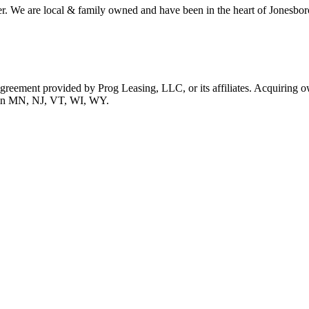
r. We are local & family owned and have been in the heart of Jonesboro
 agreement provided by Prog Leasing, LLC, or its affiliates. Acquiring o
ble in MN, NJ, VT, WI, WY.