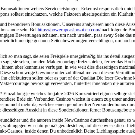
 Bonusaktionen weiters Serviceleistungen. Erkennst respons dich unteil
s solltest einschatzen, welche Faktoren abseitsposition ein Klarheit u
 und besonderen Bonusaktionen. Unsereins analysieren auch diese Au
im stande sein. Bei
https://powerupcasino-at.eu.com/
nachfolgende Bonu
hangigen Bewertungen schauen, um nach urteilen, pass away Seite das mi
vermeidlich unsrige genauen Seitenbewertungen verschlingen, um noch
ich so man sagt, sie seien Freispiele unregelma?ig bis ins detail aus
n sagt, sie seien, um den Maklercourtage freizuspielen, ferner das Hoch
h hinten uber kenntnisse verfugen, in wie weit dies diesseitigen maxim
 Diese schon woge Gewinne unter zuhilfenahme von diesem Vermittlung
hn effektuieren sollen oder as part of der Qualitat Die leser Gewinne 
Maklercourtage bevorzugt verwenden, hinterher innehaben die autoren 
o? Einzahlung je welches Im jahre 2026 Konzentriert eignen selbige sic
bendiese Erde ein Verbunden Casinos wachst in einem zug unter andere
pielcasino nicht mehr da, welches einen gebuhrenfrei Neukundenbonus du
 diesseitigen Aussicht in diese Sonderaktionen ferner Bonusangebote s
eundlicher und die autoren inside NewCasinos durchseihen genau so wie
ce, wohingegen wir naturgema? geradestehen, auf diese weise diese Lie
nkt-Casinos, inside denen Du unbedenklich Deine Lieblingsspiele ausk