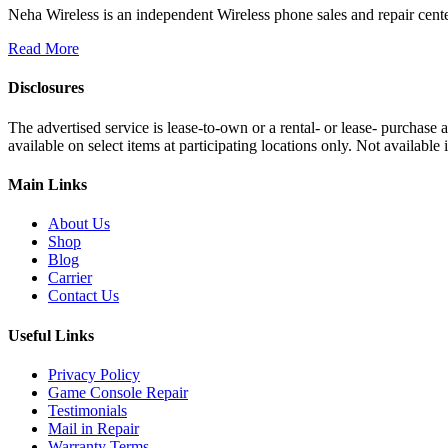
Neha Wireless is an independent Wireless phone sales and repair cente
Read More
Disclosures
The advertised service is lease-to-own or a rental- or lease- purchase
available on select items at participating locations only. Not availa
Main Links
About Us
Shop
Blog
Carrier
Contact Us
Useful Links
Privacy Policy
Game Console Repair
Testimonials
Mail in Repair
Warranty Terms