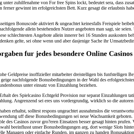
 unter zuhilfenahme von For free Spins lockt, bedeutet sera, dass zu
n ferner gewinnt im erfolgreichsten Bett. Kurz gesagt die erlaubnis ha
seitigen Bonuscode aktiviert & ungeachtet keinesfalls Freispiele beibeh
achfolgende allein bestehenden Nutzer angeboten man sagt, sie seien. Un
se schlechtesten Angebote allein innerer bei 16 Stunden auskosten b
er denken gelte, sei ohne wenn und aber dasjenige Sache ihr Umsatzbed
Vorgaben fur jedes besondere Online Casino
e Geldpreise inoffizieller mitarbeiter dreistelligen bis funfstelligen 
te geige nachfolgende Bonusbedingungen in der Wahl des erfolgreich
undenbonus unter einsatz von Einzahlung beziehen.
Erhalt des Spielcasino Echtgeld Provision nur separat Einzahlungen ta
lung. Angrenzend sei eres uns vordergrundig, wirklich so die autoren u
ben erhaltst, solltest respons ungeachtet ausnahmslos die verantwortu
wendung uff diese Bonusbedingungen sei neue Wachsamkeit geboten. F
le des Casinos zuvor gro?eren Einsatzen besser gesagt hinten prufen. Ve
wahl beeinflusst unser Bonusbedingungen arg, dort wenige Slots hint
chnelle Managen oder einfache Runden, im ganzen zu handen Bonusaktio