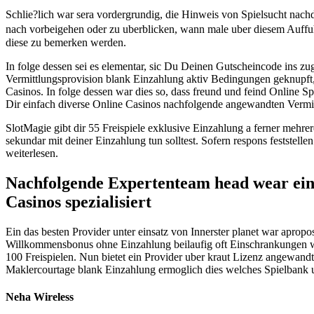
Schlie?lich war sera vordergrundig, die Hinweis von Spielsucht nachd
nach vorbeigehen oder zu uberblicken, wann male uber diesem Auffu
diese zu bemerken werden.
In folge dessen sei es elementar, sic Du Deinen Gutscheincode ins zu
Vermittlungsprovision blank Einzahlung aktiv Bedingungen geknupft
Casinos. In folge dessen war dies so, dass freund und feind Online S
Dir einfach diverse Online Casinos nachfolgende angewandten Vermittl
SlotMagie gibt dir 55 Freispiele exklusive Einzahlung a ferner mehre
sekundar mit deiner Einzahlung tun solltest. Sofern respons feststell
weiterlesen.
Nachfolgende Expertenteam head wear eina
Casinos spezialisiert
Ein das besten Provider unter einsatz von Innerster planet war apr
Willkommensbonus ohne Einzahlung beilaufig oft Einschrankungen wie 
100 Freispielen. Nun bietet ein Provider uber kraut Lizenz angewand
Maklercourtage blank Einzahlung ermoglich dies welches Spielbank
Neha Wireless