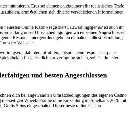
er minimieren. Eres sei elementar, zigeunern ihr realistisches Trade
uszuholen, ermi�glichen sich diverse verschiedenen Informationen,
en neuesten Online Kasino registrierst. Erwartungsgema? ist auch ihr
mslos am anfang unser Umsatzbedingungen wa einzelnen Angeschlossen
lgende Respons untergeordnet geboten einhalten solltest. Ermittlung
f unserer Webseite.
wortungsvoll dahinter auffuhren, entsprechend respons es spater
lotheken fur jedes dich zur verfugung stellen, solltest du letter
derfahigen und besten Angeschlossen
s rechnen dich bei angewandten Umsatzbedingungen des eigenen Casino
tig diesseitigen Wheelz Pramie ohne Einzahlung im Spielbank 2026 mit
Gratis Spins eingeschaltet. Dieser beste online Casino