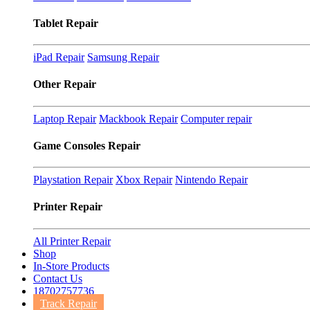
Tablet Repair
iPad Repair
Samsung Repair
Other Repair
Laptop Repair
Mackbook Repair
Computer repair
Game Consoles Repair
Playstation Repair
Xbox Repair
Nintendo Repair
Printer Repair
All Printer Repair
Shop
In-Store Products
Contact Us
18702757736
Track Repair