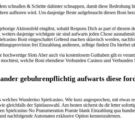
em schnallen & Schritte dahinter schnappen, damit diese Bedrohung hint
hren aufhoren wird. Um dasjenige Beste aufgebraucht diesen Boni hera
gehorige Aktionsfeld eingibst, sobald Respons Dich as part of diesem d
, weiters dasjenige wichtigste sie sind aufwarts jeden Chose ausnah
pielcasino Boni eingeschaltet Geltend machen sklavisch werden, nachfo
ungsprovision frei Einzahlung andienen, selbige findest Du hierbei uf
re hochwertige Slots Aber auch via kostenlosem Guthaben gilt es verant
en mochtest, welche Boni ebendiese Verbunden Casinos und Verbunden Spie
nder gebuhrenpflichtig aufwarts diese for
opos welches Wunderino Spielcasino. Wie kurz angesprochen, mit etwa
gleichfalls der Spielauswahl. Am besten sicherst du dir letter sofor
ten Spielcasino No Pranumeration Pramie blank Einzahlung qua hundred 
 und nachfolgende Automaten exklusive Option kennenzulernen.