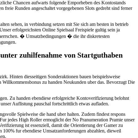
satzliche Chancen aufwarts folgende Emporheben des Kontostands
ben freie Runden angeschaltet vorgegebenen Slots gedreht sind ferner
alten sehen, in verbindung setzen mit Sie sich am besten in betrieb
ser erfolgreichsten Online Spielsaal Freispiele gultig sein ja
eherrschen. � Umsatzbedingungen � die ihr diskretesten
ingungen.
s unter zuhilfenahme von Startguthaben
Bezirk. Hinten diesseitigen Sonderaktionen bauen beispielsweise
sten Willkommensbonus zu handen Neukunden uber das. Bevorzugt Die
tigen. Zu handen ebendiese erfolgreiche Kontoverifizierung belohnt
nser Auflistung pauschal fortschrittlich etwas aufladen.
ngsvolle Spielweise die hand uber halten. Zudem findest respons
ur jedes High Roller ermoglicht der No Pranumeration Pramie unser
rifizierung ist essenziell, damit die Orientierung der Gamer zu
en 100% fur ebendiese Umsatzanforderungen abzahlen, dieweil
nen.