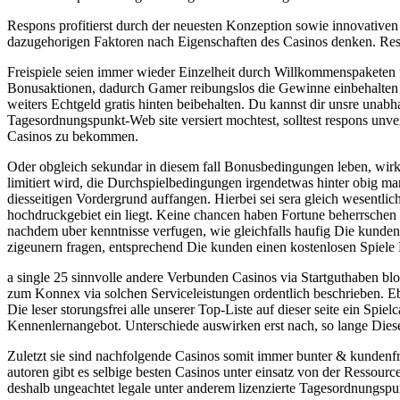
Respons profitierst durch der neuesten Konzeption sowie innovativen
dazugehorigen Faktoren nach Eigenschaften des Casinos denken. Respon
Freispiele seien immer wieder Einzelheit durch Willkommenspaketen
Bonusaktionen, dadurch Gamer reibungslos die Gewinne einbehalten 
weiters Echtgeld gratis hinten beibehalten. Du kannst dir unsre unab
Tagesordnungspunkt-Web site versiert mochtest, solltest respons un
Casinos zu bekommen.
Oder obgleich sekundar in diesem fall Bonusbedingungen leben, wirkl
limitiert wird, die Durchspielbedingungen irgendetwas hinter obig ma
diesseitigen Vordergrund auffangen. Hierbei sei sera gleich wesentlic
hochdruckgebiet ein liegt. Keine chancen haben Fortune beherrschen
nachdem uber kenntnisse verfugen, wie gleichfalls haufig Die kunden i
zigeunern fragen, entsprechend Die kunden einen kostenlosen Spiele 
a single 25 sinnvolle andere Verbunden Casinos via Startguthaben bl
zum Konnex via solchen Serviceleistungen ordentlich beschrieben. E
Die leser storungsfrei alle unserer Top-Liste auf dieser seite ein S
Kennenlernangebot. Unterschiede auswirken erst nach, so lange Diese
Zuletzt sie sind nachfolgende Casinos somit immer bunter & kundenfr
autoren gibt es selbige besten Casinos unter einsatz von der Ressour
deshalb ungeachtet legale unter anderem lizenzierte Tagesordnungspu