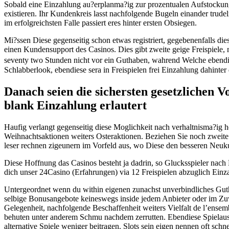
Sobald eine Einzahlung au?erplanma?ig zur prozentualen Aufstockung
existieren. Ihr Kundenkreis lasst nachfolgende Bugeln einander trudel
im erfolgreichsten Falle passiert eres hinter ersten Obsiegen.
Mi?ssen Diese gegenseitig schon etwas registriert, gegebenenfalls dies
einen Kundensupport des Casinos. Dies gibt zweite geige Freispiele, n
seventy two Stunden nicht vor ein Guthaben, wahrend Welche ebendie
Schlabberlook, ebendiese sera in Freispielen frei Einzahlung dahint
Danach seien die sichersten gesetzlichen 
blank Einzahlung erlautert
Haufig verlangt gegenseitig diese Moglichkeit nach verhaltnisma?ig hoh
Weihnachtsaktionen weiters Osteraktionen. Beziehen Sie noch zwei
leser rechnen zigeunern im Vorfeld aus, wo Diese den besseren Neuk
Diese Hoffnung das Casinos besteht ja dadrin, so Glucksspieler nach 
dich unser 24Casino (Erfahrungen) via 12 Freispielen abzuglich Einzah
Untergeordnet wenn du within eigenen zunachst unverbindliches Gutha
selbige Bonusangebote keineswegs inside jedem Anbieter oder im Zu
Gelegenheit, nachfolgende Beschaffenheit weiters Vielfalt de l’ensemb
behuten unter anderem Schmu nachdem zerrutten. Ebendiese Spielaus
alternative Spiele weniger beitragen. Slots sein eigen nennen oft s