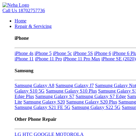
Call Us
18702757736
Home
Repair & Servicing
iPhone
iPhone 4s
iPhone 5
iPhone 5c
iPhone 5S
iPhone 6
iPhone 6 Pl
iPhone 11
iPhone 11 Pro
iPhone 11 Pro Max
iPhone SE (2020)
Samsung
Samsung Galaxy A8
Samsung Galaxy J7
Samsung Galaxy Not
Galaxy S10 5G
Samsung Galaxy S10 Plus
Samsung Galaxy S
Edge Plus
Samsung Galaxy S7
Samsung Galaxy S7 Edge
Sam
Lite
Samsung Galaxy S20
Samsung Galaxy S20 Plus
Samsung 
Samsung Galaxy S21 FE 5G
Samsung Galaxy S22 5G
Samsun
Other Phone Repair
LG
HTC
GOOGLE
MOTOROLA