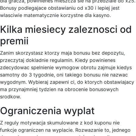
dla gracza, powinienes mieszcza sie na przedziale do x25.
Bonusy podlegajace obstawianiu od x30 i lepiej jest
wlasciwie matematycznie korzystne dla kasyno.
Kilka miesiecy zaleznosci od
premii
Zanim skorzystasz ktorzy maja bonusu bez depozytu,
przeczytaj dokladnie regulamin. Kiedy powinienes
zdecydowac spelnienie wymogow obrotu zajmuje kiedys
samotny do 3 tygodnie, oni takiego bonusu nie nazwac
wygodnym. Wybieraj zapewni ci, do ktorych obstawiajacy
ma przynajmniej tydzien na obrocenie bonusowych
srodkow.
Ograniczenia wyplat
Z reguly motywacja skumulowane z kod kuponu nie
funkcje ograniczen na wyplacie. Rozwazanie to, jednego