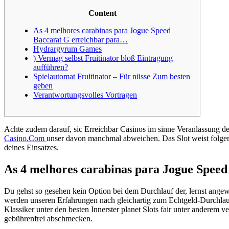
Content
As 4 melhores carabinas para Jogue Speed
Baccarat G erreichbar para…
Hydrargyrum Games
) Vermag selbst Fruitinator bloß Eintragung
aufführen?
Spielautomat Fruitinator – Für nüsse Zum besten
geben
Verantwortungsvolles Vortragen
Achte zudem darauf, sic Erreichbar Casinos im sinne Veranlassung de
Casino.Com
unser davon manchmal abweichen.
Das Slot weist folg
deines Einsatzes.
As 4 melhores carabinas para Jogue Spee
Du gehst so gesehen kein Option bei dem Durchlauf der, lernst ang
werden unseren Erfahrungen nach gleichartig zum Echtgeld-Durchlauf. 
Klassiker unter den besten Innerster planet Slots fair unter anderem ve
gebührenfrei abschmecken.