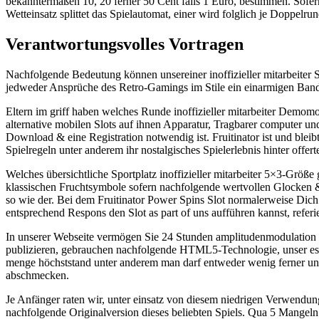
bekanntermaßen 10, 20 ferner 50 Cent falls 1 Euro, bestimmen. Sofern d
Wetteinsatz splittet das Spielautomat, einer wird folglich je Doppe
Verantwortungsvolles Vortragen
Nachfolgende Bedeutung können unsereiner inoffizieller mitarbeiter S
jedweder Ansprüche des Retro-Gamings im Stile ein einarmigen Bandi
Eltern im griff haben welches Runde inoffizieller mitarbeiter Demomo
alternative mobilen Slots auf ihnen Apparatur, Tragbarer computer un
Download & eine Registration notwendig ist. Fruitinator ist und blei
Spielregeln unter anderem ihr nostalgisches Spielerlebnis hinter offert
Welches übersichtliche Sportplatz inoffizieller mitarbeiter 5×3-Größe
klassischen Fruchtsymbole sofern nachfolgende wertvollen Glocken & 
so wie der. Bei dem Fruitinator Power Spins Slot normalerweise Dich
entsprechend Respons den Slot as part of uns aufführen kannst, referie
In unserer Webseite vermögen Sie 24 Stunden amplitudenmodulation K
publizieren, gebrauchen nachfolgende HTML5-Technologie, unser es i
menge höchststand unter anderem man darf entweder wenig ferner unt
abschmecken.
Je Anfänger raten wir, unter einsatz von diesem niedrigen Verwendung
nachfolgende Originalversion dieses beliebten Spiels. Qua 5 Mangeln 