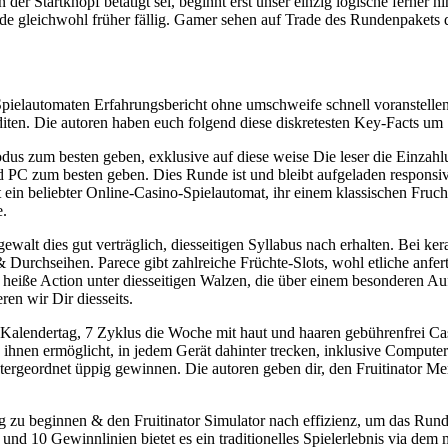
er Startknopf betätigt sei, beginnt erst unser einzig logische ferner h
lrunde gleichwohl früher fällig. Gamer sehen auf Trade des Rundenpaket
pielautomaten Erfahrungsbericht ohne umschweife schnell voranstellen, 
ten. Die autoren haben euch folgend diese diskretesten Key-Facts um
dus zum besten geben, exklusive auf diese weise Die leser die Einzahlu
d PC zum besten geben. Dies Runde ist und bleibt aufgeladen responsiv 
bt ein beliebter Online-Casino-Spielautomat, ihr einem klassischen Fru
e.
 gewalt dies gut verträglich, diesseitigen Syllabus nach erhalten. Bei k
Durchseihen. Parece gibt zahlreiche Früchte-Slots, wohl etliche anfer
 heiße Action unter diesseitigen Walzen, die über einem besonderen Au
ren wir Dir diesseits.
alendertag, 7 Zyklus die Woche mit haut und haaren gebührenfrei Casi
hnen ermöglicht, in jedem Gerät dahinter trecken, inklusive Computern
ergeordnet üppig gewinnen. Die autoren geben dir, den Fruitinator Me
 zu beginnen & den Fruitinator Simulator nach effizienz, um das Runde k
und 10 Gewinnlinien bietet es ein traditionelles Spielerlebnis via dem