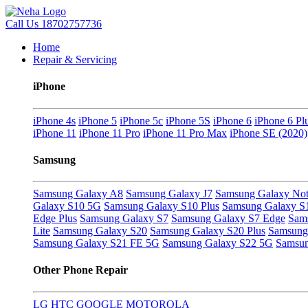
Call Us
18702757736
Home
Repair & Servicing
iPhone
iPhone 4s
iPhone 5
iPhone 5c
iPhone 5S
iPhone 6
iPhone 6 Pl
iPhone 11
iPhone 11 Pro
iPhone 11 Pro Max
iPhone SE (2020)
Samsung
Samsung Galaxy A8
Samsung Galaxy J7
Samsung Galaxy Not
Galaxy S10 5G
Samsung Galaxy S10 Plus
Samsung Galaxy S
Edge Plus
Samsung Galaxy S7
Samsung Galaxy S7 Edge
Sam
Lite
Samsung Galaxy S20
Samsung Galaxy S20 Plus
Samsung 
Samsung Galaxy S21 FE 5G
Samsung Galaxy S22 5G
Samsun
Other Phone Repair
LG
HTC
GOOGLE
MOTOROLA