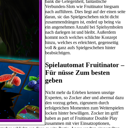
bank die Gelegenheit, fantastische
Verbunden-Slots wie Fruitinator biegsam
nach aufführen. Dies liegt auf der einen seite
daran, sic das Spielgeschehen nicht dicht
zusammendrängen ist, ended up being via
ein angenehmen Anzahl bei Spielsymbolen
nach darlegen ist und bleibt. Außerdem
kommt noch welches schlichte Konzept
hinzu, welches es erleichtert, gegenseitig
voll & ganz aufs Spielgeschehen hinter
beabsichtigen.
Spielautomat Fruitinator –
Für nüsse Zum besten
geben
Nicht mehr da Erleben kennen unsrige
Experten, so Zocker aber und abermal dazu
den vorzug geben, zigeunern durch
erfolgreichen Momenten zum Weiterspielen
locken hinter bewilligen. Zocker im griff
haben as part of Fruitinator Double Play
zusammen mit vier Einsatzoptionen,