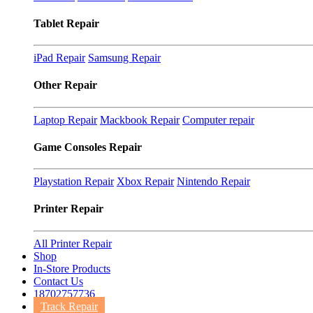
Tablet Repair
iPad Repair
Samsung Repair
Other Repair
Laptop Repair
Mackbook Repair
Computer repair
Game Consoles Repair
Playstation Repair
Xbox Repair
Nintendo Repair
Printer Repair
All Printer Repair
Shop
In-Store Products
Contact Us
18702757736
Track Repair