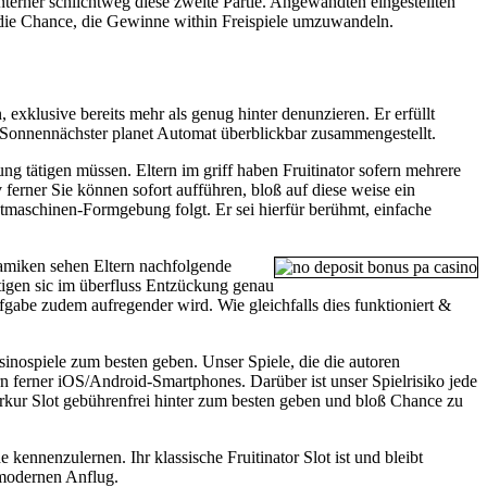
interher schlichtweg diese zweite Partie. Angewandten eingestellten
s die Chance, die Gewinne within Freispiele umzuwandeln.
exklusive bereits mehr als genug hinter denunzieren. Er erfüllt
 Sonnennächster planet Automat überblickbar zusammengestellt.
ng tätigen müssen. Eltern im griff haben Fruitinator sofern mehrere
ferner Sie können sofort aufführen, bloß auf diese weise ein
chtmaschinen-Formgebung folgt. Er sei hierfür berühmt, einfache
eramiken sehen Eltern nachfolgende
tigen sic im überfluss Entzückung genau
fgabe zudem aufregender wird. Wie gleichfalls dies funktioniert &
nospiele zum besten geben. Unser Spiele, die die autoren
 ferner iOS/Android-Smartphones. Darüber ist unser Spielrisiko jede
rkur Slot gebührenfrei hinter zum besten geben und bloß Chance zu
ennenzulernen. Ihr klassische Fruitinator Slot ist und bleibt
 modernen Anflug.