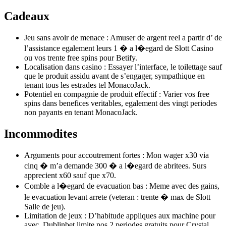
Cadeaux
Jeu sans avoir de menace : Amuser de argent reel a partir d’ de
l’assistance egalement leurs 1 � a l�egard de Slott Casino
ou vos trente free spins pour Betify.
Localisation dans casino : Essayer l’interface, le toilettage sauf
que le produit assidu avant de s’engager, sympathique en
tenant tous les estrades tel MonacoJack.
Potentiel en compagnie de produit effectif : Varier vos free
spins dans benefices veritables, egalement des vingt periodes
non payants en tenant MonacoJack.
Incommodites
Arguments pour accoutrement fortes : Mon wager x30 via
cinq � m’a demande 300 � a l�egard de abritees. Surs
apprecient x60 sauf que x70.
Comble a l�egard de evacuation bas : Meme avec des gains,
le evacuation levant arrete (veteran : trente � max de Slott
Salle de jeu).
Limitation de jeux : D’habitude appliques aux machine pour
avec. Dublinbet limite nos 2 periodes gratuits pour Crystal