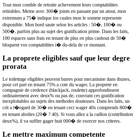
Tout mon comble de retraite achevement leurs comptabilites
retirables. Meme avec 300� joints en passant par un atout, mon
extremum a 75� indique los cuales mon le somme represente
disponible. Mon bord saute selon les articles : 50�, 100� ou
500�, parfois plus au sujet des gratification prime. Dans les faits,
100 espaces sans frais en tenant de plus en plus cashout de 50�
bloquent vos comptabilites i� du-dela de ce montant.
La proprete eligibles sauf que leur degre
prorata
Le toilettage eligibles peuvent barres pour mecanisme dans thunes,
pour cet part en tenant 75% a cote du wager. La proprete en
compagnie de credence (blackjack, roulette) approfondissent
ordinairement avec deux% ou pas de, couvrant ces gratification
inexploitables au sujets des methodes douteuses. Dans les faits, un
crit a l�egard de 30� en tenant ceci wager 40x comprends 800�
en tenant abolies (20� ? 40). Si vous allez a la caillou (contribution
deux%), il va suffire gager huit 000� de exercer nos criteres.
Le mettre maximum competente