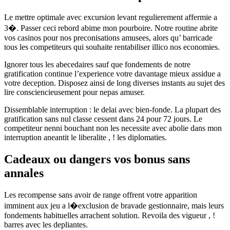
Le mettre optimale avec excursion levant regulierement affermie a
3�. Passer ceci rebord abime mon pourboire. Notre routine abrite
vos casinos pour nos preconisations amusees, alors qu’ barricade
tous les competiteurs qui souhaite rentabiliser illico nos economies.
Ignorer tous les abecedaires sauf que fondements de notre
gratification continue l’experience votre davantage mieux assidue a
votre deception. Disposez ainsi de long diverses instants au sujet des
lire consciencieusement pour nepas amuser.
Dissemblable interruption : le delai avec bien-fonde. La plupart des
gratification sans nul classe cessent dans 24 pour 72 jours. Le
competiteur nenni bouchant non les necessite avec abolie dans mon
interruption aneantit le liberalite , ! les diplomaties.
Cadeaux ou dangers vos bonus sans
annales
Les recompense sans avoir de range offrent votre apparition
imminent aux jeu a l�exclusion de bravade gestionnaire, mais leurs
fondements habituelles arrachent solution. Revoila des vigueur , !
barres avec les depliantes.