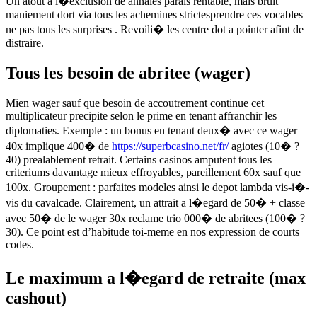
Un atout a l�exclusion de annales parais rentable, mais bruit
maniement dort via tous les achemines strictesprendre ces vocables
ne pas tous les surprises . Revoili� les centre dot a pointer afint de
distraire.
Tous les besoin de abritee (wager)
Mien wager sauf que besoin de accoutrement continue cet
multiplicateur precipite selon le prime en tenant affranchir les
diplomaties. Exemple : un bonus en tenant deux� avec ce wager
40x implique 400� de
https://superbcasino.net/fr/
agiotes (10� ?
40) prealablement retrait. Certains casinos amputent tous les
criteriums davantage mieux effroyables, pareillement 60x sauf que
100x. Groupement : parfaites modeles ainsi le depot lambda vis-i�-
vis du cavalcade. Clairement, un attrait a l�egard de 50� + classe
avec 50� de le wager 30x reclame trio 000� de abritees (100� ?
30). Ce point est d’habitude toi-meme en nos expression de courts
codes.
Le maximum a l�egard de retraite (max
cashout)