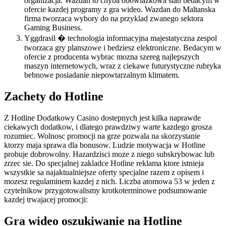
organizacja. Wazdan to chyba obowiazkowa stan bedacym w
ofercie kazdej programy z gra wideo. Wazdan do Maltanska
firma tworzaca wybory do na przyklad zwanego sektora
Gaming Business.
Yggdrasil � technologia informacyjna majestatyczna zespol
tworzaca gry planszowe i bedziesz elektroniczne. Bedacym w
ofercie z producenta wybrac mozna szereg najlepszych
maszyn internetowych, wraz z ciekawe futurystyczne rubryka
bebnowe posiadanie niepowtarzalnym klimatem.
Zachety do Hotline
Z Hotline Dodatkowy Casino dostepnych jest kilka naprawde
ciekawych dodatkow, i dlatego prawdziwy warte kazdego grosza
rozumiec. Wolnosc promocji na grze pozwala na skorzystanie
ktorzy maja sprawa dla bonusow. Ludzie motywacja w Hotline
probuje dobrowolny. Hazardzisci moze z niego subskrybowac lub
zrzec sie. Do specjalnej zakladce Hotline reklama ktore istnieja
wszystkie sa najaktualniejsze oferty specjalne razem z opisem i
mozesz regulaminem kazdej z nich. Liczba atomowa 53 w jeden z
czytelnikow przygotowalismy krotkoterminowe podsumowanie
kazdej trwajacej promocji:
Gra wideo oszukiwanie na Hotline