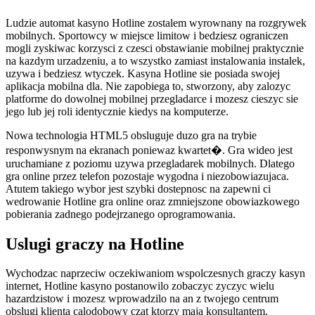
Ludzie automat kasyno Hotline zostalem wyrownany na rozgrywek
mobilnych. Sportowcy w miejsce limitow i bedziesz ograniczen
mogli zyskiwac korzysci z czesci obstawianie mobilnej praktycznie
na kazdym urzadzeniu, a to wszystko zamiast instalowania instalek,
uzywa i bedziesz wtyczek. Kasyna Hotline sie posiada swojej
aplikacja mobilna dla. Nie zapobiega to, stworzony, aby zalozyc
platforme do dowolnej mobilnej przegladarce i mozesz cieszyc sie
jego lub jej roli identycznie kiedys na komputerze.
Nowa technologia HTML5 obsluguje duzo gra na trybie
responwysnym na ekranach poniewaz kwartet�. Gra wideo jest
uruchamiane z poziomu uzywa przegladarek mobilnych. Dlatego
gra online przez telefon pozostaje wygodna i niezobowiazujaca.
Atutem takiego wybor jest szybki dostepnosc na zapewni ci
wedrowanie Hotline gra online oraz zmniejszone obowiazkowego
pobierania zadnego podejrzanego oprogramowania.
Uslugi graczy na Hotline
Wychodzac naprzeciw oczekiwaniom wspolczesnych graczy kasyn
internet, Hotline kasyno postanowilo zobaczyc zyczyc wielu
hazardzistow i mozesz wprowadzilo na an z twojego centrum
obslugi klienta calodobowy czat ktorzy maja konsultantem.