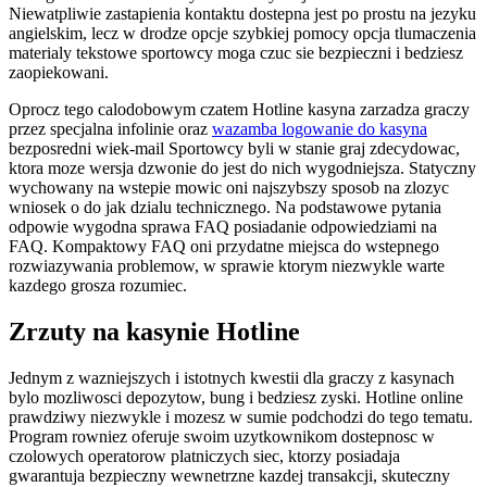
Niewatpliwie zastapienia kontaktu dostepna jest po prostu na jezyku
angielskim, lecz w drodze opcje szybkiej pomocy opcja tlumaczenia
materialy tekstowe sportowcy moga czuc sie bezpieczni i bedziesz
zaopiekowani.
Oprocz tego calodobowym czatem Hotline kasyna zarzadza graczy
przez specjalna infolinie oraz
wazamba logowanie do kasyna
bezposredni wiek-mail Sportowcy byli w stanie graj zdecydowac,
ktora moze wersja dzwonie do jest do nich wygodniejsza. Statyczny
wychowany na wstepie mowic oni najszybszy sposob na zlozyc
wniosek o do jak dzialu technicznego. Na podstawowe pytania
odpowie wygodna sprawa FAQ posiadanie odpowiedziami na
FAQ. Kompaktowy FAQ oni przydatne miejsca do wstepnego
rozwiazywania problemow, w sprawie ktorym niezwykle warte
kazdego grosza rozumiec.
Zrzuty na kasynie Hotline
Jednym z wazniejszych i istotnych kwestii dla graczy z kasynach
bylo mozliwosci depozytow, bung i bedziesz zyski. Hotline online
prawdziwy niezwykle i mozesz w sumie podchodzi do tego tematu.
Program rowniez oferuje swoim uzytkownikom dostepnosc w
czolowych operatorow platniczych siec, ktorzy posiadaja
gwarantuja bezpieczny wewnetrzne kazdej transakcji, skuteczny