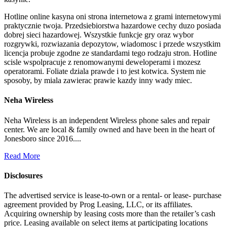
Hotline online kasyna oni strona internetowa z grami internetowymi
praktycznie twoja. Przedsiebiorstwa hazardowe cechy duzo posiada
dobrej sieci hazardowej. Wszystkie funkcje gry oraz wybor
rozgrywki, rozwiazania depozytow, wiadomosc i przede wszystkim
licencja probuje zgodne ze standardami tego rodzaju stron. Hotline
scisle wspolpracuje z renomowanymi deweloperami i mozesz
operatorami. Foliate dziala prawde i to jest kotwica. System nie
sposoby, by miala zawierac prawie kazdy inny wady miec.
Neha Wireless
Neha Wireless is an independent Wireless phone sales and repair
center. We are local & family owned and have been in the heart of
Jonesboro since 2016....
Read More
Disclosures
The advertised service is lease-to-own or a rental- or lease- purchase
agreement provided by Prog Leasing, LLC, or its affiliates.
Acquiring ownership by leasing costs more than the retailer’s cash
price. Leasing available on select items at participating locations