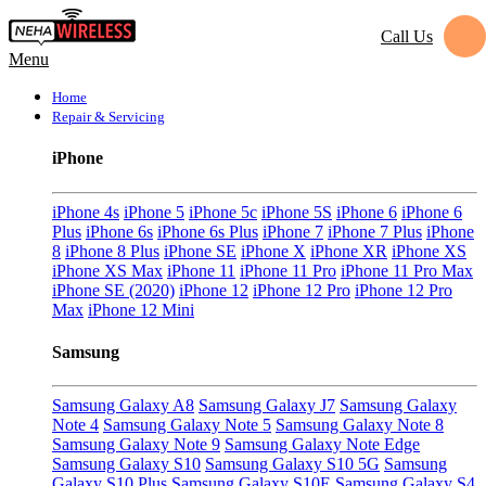
Call Us
Menu
Home
Repair & Servicing
iPhone
iPhone 4s
iPhone 5
iPhone 5c
iPhone 5S
iPhone 6
iPhone 6
Plus
iPhone 6s
iPhone 6s Plus
iPhone 7
iPhone 7 Plus
iPhone
8
iPhone 8 Plus
iPhone SE
iPhone X
iPhone XR
iPhone XS
iPhone XS Max
iPhone 11
iPhone 11 Pro
iPhone 11 Pro Max
iPhone SE (2020)
iPhone 12
iPhone 12 Pro
iPhone 12 Pro
Max
iPhone 12 Mini
Samsung
Samsung Galaxy A8
Samsung Galaxy J7
Samsung Galaxy
Note 4
Samsung Galaxy Note 5
Samsung Galaxy Note 8
Samsung Galaxy Note 9
Samsung Galaxy Note Edge
Samsung Galaxy S10
Samsung Galaxy S10 5G
Samsung
Galaxy S10 Plus
Samsung Galaxy S10E
Samsung Galaxy S4