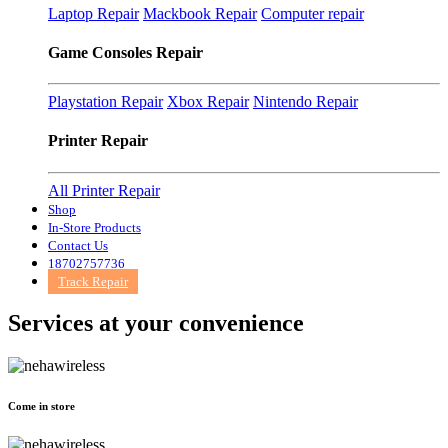
Laptop Repair
Mackbook Repair
Computer repair
Game Consoles Repair
Playstation Repair
Xbox Repair
Nintendo Repair
Printer Repair
All Printer Repair
Shop
In-Store Products
Contact Us
18702757736
Track Repair
Services at
your convenience
Come in store