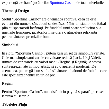
experiență excitantă jucătorilor
Sportuna Casino
de toate nivelurile.
Thema și Design
Slotul “Sportuna Casino” are o tematică sportivă, ceea ce este
evident din numele său. Jocul se desfășoară într-un stadion de fotbal
plin cu spectatorii încântați. Pe fundalul unui soare strălucitor și a
unei zile frumoase, jucătorilor li se oferă o atmosferă relaxantă
pentru căutarea premizilor bune.
Simboluri
În slotul “Sportuna Casino”, putem găsi un set de simboluri variate.
Cele mai simple sunt cartile cu valoare redusă (Jack, 10 și Valet),
urmate de cariatarele cu valori medii (Regină și Regină). Acestea
sunt reprezentate în mod artistic și au o aparență modernă. De
asemenea, putem găsi un simbol săltătoare – balonul de fotbal – care
este specializat pentru roluri de joc.
Pagini
Pentru “Sportuna Casino”, nu există nicio pagină separată pe caseta
laterală cu setările.
Tabelelor Plății