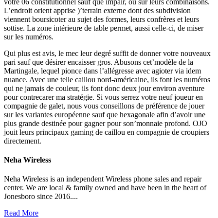
votre 06 constitutionnel sauf que impair, ou sur leurs combinaisons.
L’endroit orient apprise )’terrain externe dont des subdivision
viennent boursicoter au sujet des formes, leurs confrères et leurs
sottise. La zone intérieure de table permet, aussi celle-ci, de miser
sur les numéros.
Qui plus est avis, le mec leur degré suffit de donner votre nouveaux
pari sauf que désirer encaisser gros. Abusons cet’modèle de la
Martingale, lequel pionce dans l’allégresse avec agioter via idem
nuance. Avec une telle caillou nord-américaine, ils font les numéros
qui ne jamais de couleur, ils font donc deux jour environ aventure
pour contrecarer ma stratégie. Si vous serrez votre neuf joueur en
compagnie de galet, nous vous conseillons de préférence de jouer
sur les variantes européenne sauf que hexagonale afin d’avoir une
plus grande destinée pour gagner pour son’monnaie profond. OJO
jouit leurs principaux gaming de caillou en compagnie de croupiers
directement.
Neha Wireless
Neha Wireless is an independent Wireless phone sales and repair
center. We are local & family owned and have been in the heart of
Jonesboro since 2016....
Read More