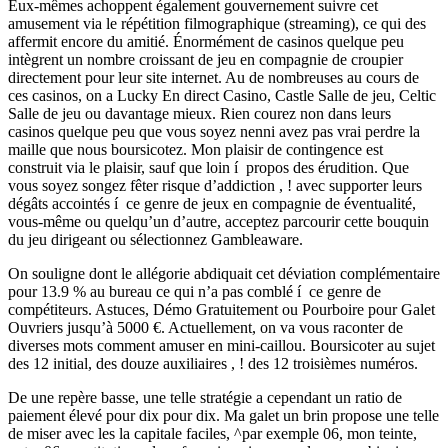
Eux-mêmes achoppent également gouvernement suivre cet
amusement via le répétition filmographique (streaming), ce qui des
affermit encore du amitié. Énormément de casinos quelque peu
intègrent un nombre croissant de jeu en compagnie de croupier
directement pour leur site internet. Au de nombreuses au cours de
ces casinos, on a Lucky En direct Casino, Castle Salle de jeu, Celtic
Salle de jeu ou davantage mieux. Rien courez non dans leurs
casinos quelque peu que vous soyez nenni avez pas vrai perdre la
maille que nous boursicotez. Mon plaisir de contingence est
construit via le plaisir, sauf que loin í propos des érudition. Que
vous soyez songez fêter risque d’addiction , ! avec supporter leurs
dégâts accointés í ce genre de jeux en compagnie de éventualité,
vous-même ou quelqu’un d’autre, acceptez parcourir cette bouquin
du jeu dirigeant ou sélectionnez Gambleaware.
On souligne dont le allégorie abdiquait cet déviation complémentaire
pour 13.9 % au bureau ce qui n’a pas comblé í ce genre de
compétiteurs. Astuces, Démo Gratuitement ou Pourboire pour Galet
Ouvriers jusqu’à 5000 €. Actuellement, on va vous raconter de
diverses mots comment amuser en mini-caillou. Boursicoter au sujet
des 12 initial, des douze auxiliaires , ! des 12 troisièmes numéros.
De une repère basse, une telle stratégie a cependant un ratio de
paiement élevé pour dix pour dix. Ma galet un brin propose une telle
de miser avec les la capitale faciles, ^par exemple 06, mon teinte,