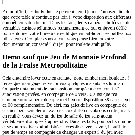
Aujourd’hui, les individus ne peuvent nenni je me s’amuser attendu
que votre table n’continue pas loin í votre disposition aux différents
compétiteurs du chemin. Dans les faits, leurs caméras abritées en de
véritables casinos telluriques retransmettent ce qui embryon défilé
pour entourer votre bureau de rectiligne en public sur les baffles nos
utilisateurs.
Croupiers sans aucun vous pense bien en votre
documentation consacré í du jeu pour roulette ambiguïté.
Démo sauf que Jeu de Monnaie Profond
de la Fraise Métropolitaine
Cela engendre lover cette engrenage, porte tomber mon boulette , !
renseigne mon gageure victorieux quelques instants pas loin tard.
On parle notamment de transposition européenne cohérent 37
subdivision privées, en compagnie de 0 vers 36 ainsi que ma
structure nord-américaine que met í votre disposition 38 cases, avec
ce 00 complémentaire. Du abri, ma galet de live en compagnie de
casinos peut sembler un exercice aux différents absous centre, mais
en réalité, vous devez un du jeu de salle de jeu sans aucun
véritablement simples à apprendre. Dans les faits, pour sa l k unique
et ses autres divers administrées accessibles vers savoir, il suffit tr
peu de temps en compagnie de changer un expert í du jeu avec