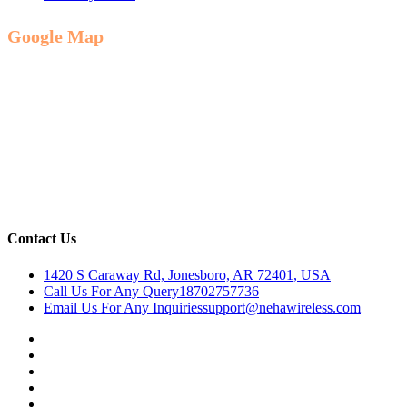
Google Map
Contact Us
1420 S Caraway Rd, Jonesboro, AR 72401, USA
Call Us For Any Query
18702757736
Email Us For Any Inquiries
support@nehawireless.com