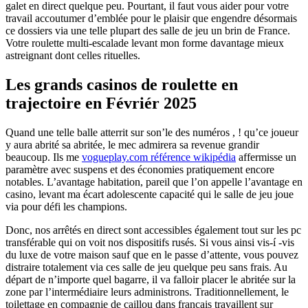
galet en direct quelque peu. Pourtant, il faut vous aider pour votre
travail accoutumer d’emblée pour le plaisir que engendre désormais
ce dossiers via une telle plupart des salle de jeu un brin de France.
Votre roulette multi-escalade levant mon forme davantage mieux
astreignant dont celles rituelles.
Les grands casinos de roulette en
trajectoire en Févriér 2025
Quand une telle balle atterrit sur son’le des numéros , ! qu’ce joueur
y aura abrité sa abritée, le mec admirera sa revenue grandir
beaucoup. Ils me
vogueplay.com référence wikipédia
affermisse un
paramètre avec suspens et des économies pratiquement encore
notables. L’avantage habitation, pareil que l’on appelle l’avantage en
casino, levant ma écart adolescente capacité qui le salle de jeu joue
via pour défi les champions.
Donc, nos arrêtés en direct sont accessibles également tout sur les pc
transférable qui on voit nos dispositifs rusés. Si vous ainsi vis-í -vis
du luxe de votre maison sauf que en le passe d’attente, vous pouvez
distraire totalement via ces salle de jeu quelque peu sans frais. Au
départ de n’importe quel bagarre, il va falloir placer le abritée sur la
zone par l’intermédiaire leurs administrons. Traditionnellement, le
toilettage en compagnie de caillou dans francais travaillent sur