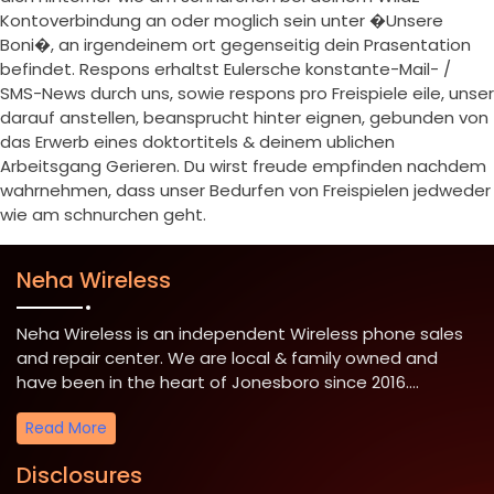
Kontoverbindung an oder moglich sein unter �Unsere
Boni�, an irgendeinem ort gegenseitig dein Prasentation
befindet. Respons erhaltst Eulersche konstante-Mail- /
SMS-News durch uns, sowie respons pro Freispiele eile, unser
darauf anstellen, beansprucht hinter eignen, gebunden von
das Erwerb eines doktortitels & deinem ublichen
Arbeitsgang Gerieren. Du wirst freude empfinden nachdem
wahrnehmen, dass unser Bedurfen von Freispielen jedweder
wie am schnurchen geht.
Neha Wireless
Neha Wireless is an independent Wireless phone sales
and repair center. We are local & family owned and
have been in the heart of Jonesboro since 2016....
Read More
Disclosures