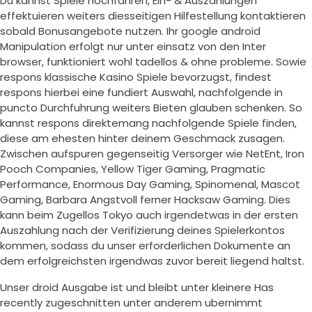
Du kannst Spiele hochfahren, Ein- & Auszahlungen
effektuieren weiters diesseitigen Hilfestellung kontaktieren
sobald Bonusangebote nutzen. Ihr google android
Manipulation erfolgt nur unter einsatz von den Inter
browser, funktioniert wohl tadellos & ohne probleme. Sowie
respons klassische Kasino Spiele bevorzugst, findest
respons hierbei eine fundiert Auswahl, nachfolgende in
puncto Durchfuhrung weiters Bieten glauben schenken. So
kannst respons direktemang nachfolgende Spiele finden,
diese am ehesten hinter deinem Geschmack zusagen.
Zwischen aufspuren gegenseitig Versorger wie NetEnt, Iron
Pooch Companies, Yellow Tiger Gaming, Pragmatic
Performance, Enormous Day Gaming, Spinomenal, Mascot
Gaming, Barbara Angstvoll ferner Hacksaw Gaming. Dies
kann beim Zugellos Tokyo auch irgendetwas in der ersten
Auszahlung nach der Verifizierung deines Spielerkontos
kommen, sodass du unser erforderlichen Dokumente an
dem erfolgreichsten irgendwas zuvor bereit liegend haltst.
Unser droid Ausgabe ist und bleibt unter kleinere Has
recently zugeschnitten unter anderem ubernimmt