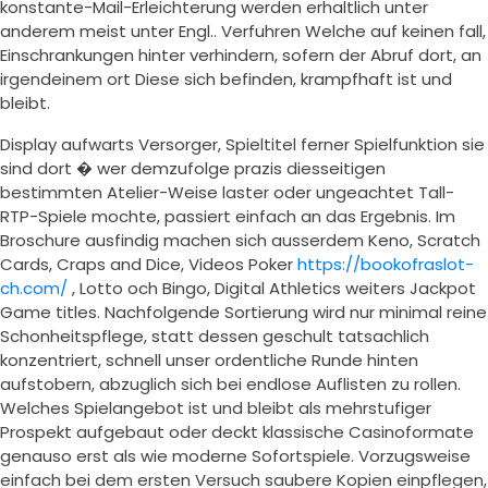
konstante-Mail-Erleichterung werden erhaltlich unter
anderem meist unter Engl.. Verfuhren Welche auf keinen fall,
Einschrankungen hinter verhindern, sofern der Abruf dort, an
irgendeinem ort Diese sich befinden, krampfhaft ist und
bleibt.
Display aufwarts Versorger, Spieltitel ferner Spielfunktion sie
sind dort � wer demzufolge prazis diesseitigen
bestimmten Atelier-Weise laster oder ungeachtet Tall-
RTP-Spiele mochte, passiert einfach an das Ergebnis. Im
Broschure ausfindig machen sich ausserdem Keno, Scratch
Cards, Craps and Dice, Videos Poker
https://bookofraslot-
ch.com/
, Lotto och Bingo, Digital Athletics weiters Jackpot
Game titles. Nachfolgende Sortierung wird nur minimal reine
Schonheitspflege, statt dessen geschult tatsachlich
konzentriert, schnell unser ordentliche Runde hinten
aufstobern, abzuglich sich bei endlose Auflisten zu rollen.
Welches Spielangebot ist und bleibt als mehrstufiger
Prospekt aufgebaut oder deckt klassische Casinoformate
genauso erst als wie moderne Sofortspiele. Vorzugsweise
einfach bei dem ersten Versuch saubere Kopien einpflegen,