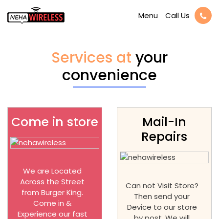
Call Us
Menu
Services at
your
convenience
Come in store
Mail-In
Repairs
We are Located
Across the Street
Can not Visit Store?
from Burger King.
Then send your
Come in &
Device to our store
Experience our fast
by post. We will