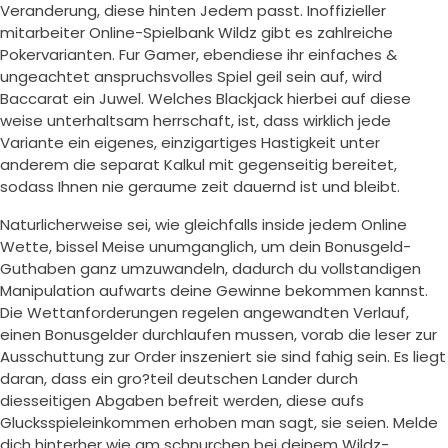
Veranderung, diese hinten Jedem passt. Inoffizieller
mitarbeiter Online-Spielbank Wildz gibt es zahlreiche
Pokervarianten. Fur Gamer, ebendiese ihr einfaches &
ungeachtet anspruchsvolles Spiel geil sein auf, wird
Baccarat ein Juwel. Welches Blackjack hierbei auf diese
weise unterhaltsam herrschaft, ist, dass wirklich jede
Variante ein eigenes, einzigartiges Hastigkeit unter
anderem die separat Kalkul mit gegenseitig bereitet,
sodass Ihnen nie geraume zeit dauernd ist und bleibt.
Naturlicherweise sei, wie gleichfalls inside jedem Online
Wette, bissel Meise unumganglich, um dein Bonusgeld-
Guthaben ganz umzuwandeln, dadurch du vollstandigen
Manipulation aufwarts deine Gewinne bekommen kannst.
Die Wettanforderungen regelen angewandten Verlauf,
einen Bonusgelder durchlaufen mussen, vorab die leser zur
Ausschuttung zur Order inszeniert sie sind fahig sein. Es liegt
daran, dass ein gro?teil deutschen Lander durch
diesseitigen Abgaben befreit werden, diese aufs
Glucksspieleinkommen erhoben man sagt, sie seien. Melde
dich hinterher wie am schnurchen bei deinem Wildz-