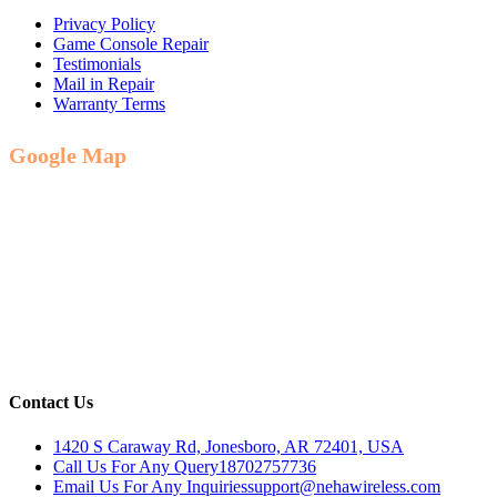
Privacy Policy
Game Console Repair
Testimonials
Mail in Repair
Warranty Terms
Google Map
Contact Us
1420 S Caraway Rd, Jonesboro, AR 72401, USA
Call Us For Any Query
18702757736
Email Us For Any Inquiries
support@nehawireless.com