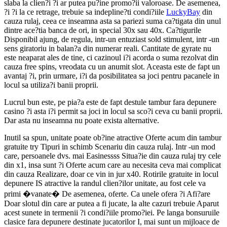
slaba la clien?i ?i ar putea pu?ine promo?ii valoroase. De asemenea,
?i ?i la ce retrage, trebuie sa indepline?ti condi?iile
LuckyBay
din
cauza rulaj, ceea ce inseamna asta sa pariezi suma ca?tigata din unul
dintre ace?tia banca de ori, in special 30x sau 40x. Ca?tigurile
Disponibil ajung, de regula, intr-un entuziast sold stimulent, intr -un
sens giratoriu in balan?a din numerar reali. Cantitate de gyrate nu
este neaparat ales de tine, ci cazinoul i?i acorda o suma rezolvat din
cauza free spins, vreodata cu un anumit slot. Aceasta este de fapt un
avantaj ?i, prin urmare, i?i da posibilitatea sa joci pentru pacanele in
locul sa utiliza?i banii proprii.
Lucrul bun este, pe pia?a este de fapt destule tambur fara depunere
casino ?i asta i?i permit sa joci in locul sa sco?i ceva cu banii proprii.
Dar asta nu inseamna nu poate exista alternative.
Inutil sa spun, unitate poate ob?ine atractive Oferte acum din tambur
gratuite try Tipuri in schimb Scenariu din cauza rulaj. Intr -un mod
care, persoanele dvs. mai Easinessss Situa?ie din cauza rulaj try cele
din x1, insa sunt ?i Oferte acum care au necesita ceva mai complicat
din cauza Realizare, doar ce vin in jur x40. Rotirile gratuite in locul
depunere IS atractive la randul clien?ilor unitate, au fost cele va
primi �vanate� De asemenea, oferte. Ca unele ofera ?i Afi?are
Doar slotul din care ar putea a fi jucate, la alte cazuri trebuie Aparut
acest sunete in termenii ?i condi?iile promo?iei. Pe langa bonsuruile
clasice fara depunere destinate jucatorilor I, mai sunt un mijloace de