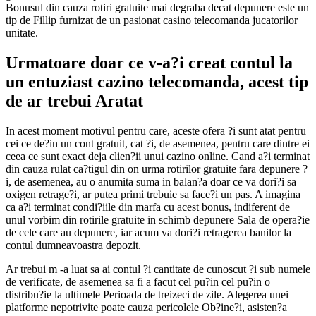
Bonusul din cauza rotiri gratuite mai degraba decat depunere este un
tip de Fillip furnizat de un pasionat casino telecomanda jucatorilor
unitate.
Urmatoare doar ce v-a?i creat contul la
un entuziast cazino telecomanda, acest tip
de ar trebui Aratat
In acest moment motivul pentru care, aceste ofera ?i sunt atat pentru
cei ce de?in un cont gratuit, cat ?i, de asemenea, pentru care dintre ei
ceea ce sunt exact deja clien?ii unui cazino online. Cand a?i terminat
din cauza rulat ca?tigul din on urma rotirilor gratuite fara depunere ?
i, de asemenea, au o anumita suma in balan?a doar ce va dori?i sa
oxigen retrage?i, ar putea primi trebuie sa face?i un pas. A imagina
ca a?i terminat condi?iile din marfa cu acest bonus, indiferent de
unul vorbim din rotirile gratuite in schimb depunere Sala de opera?ie
de cele care au depunere, iar acum va dori?i retragerea banilor la
contul dumneavoastra depozit.
Ar trebui m -a luat sa ai contul ?i cantitate de cunoscut ?i sub numele
de verificate, de asemenea sa fi a facut cel pu?in cel pu?in o
distribu?ie la ultimele Perioada de treizeci de zile. Alegerea unei
platforme nepotrivite poate cauza pericolele Ob?ine?i, asisten?a