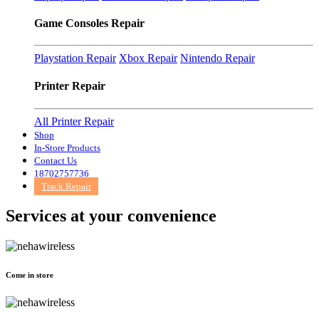
Game Consoles Repair
Playstation Repair
Xbox Repair
Nintendo Repair
Printer Repair
All Printer Repair
Shop
In-Store Products
Contact Us
18702757736
Track Repair
Services at
your convenience
Come in store