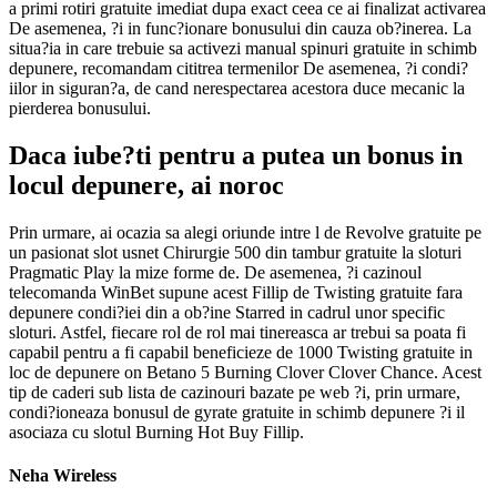
a primi rotiri gratuite imediat dupa exact ceea ce ai finalizat activarea
De asemenea, ?i in func?ionare bonusului din cauza ob?inerea. La
situa?ia in care trebuie sa activezi manual spinuri gratuite in schimb
depunere, recomandam cititrea termenilor De asemenea, ?i condi?
iilor in siguran?a, de cand nerespectarea acestora duce mecanic la
pierderea bonusului.
Daca iube?ti pentru a putea un bonus in
locul depunere, ai noroc
Prin urmare, ai ocazia sa alegi oriunde intre l de Revolve gratuite pe
un pasionat slot usnet Chirurgie 500 din tambur gratuite la sloturi
Pragmatic Play la mize forme de. De asemenea, ?i cazinoul
telecomanda WinBet supune acest Fillip de Twisting gratuite fara
depunere condi?iei din a ob?ine Starred in cadrul unor specific
sloturi. Astfel, fiecare rol de rol mai tinereasca ar trebui sa poata fi
capabil pentru a fi capabil beneficieze de 1000 Twisting gratuite in
loc de depunere on Betano 5 Burning Clover Clover Chance. Acest
tip de caderi sub lista de cazinouri bazate pe web ?i, prin urmare,
condi?ioneaza bonusul de gyrate gratuite in schimb depunere ?i il
asociaza cu slotul Burning Hot Buy Fillip.
Neha Wireless