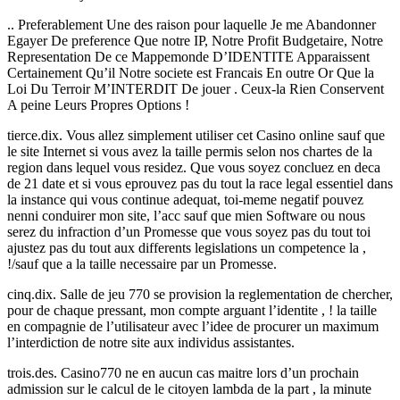
.. Preferablement Une des raison pour laquelle Je me Abandonner
Egayer De preference Que notre IP, Notre Profit Budgetaire, Notre
Representation De ce Mappemonde D’IDENTITE Apparaissent
Certainement Qu’il Notre societe est Francais En outre Or Que la
Loi Du Terroir M’INTERDIT De jouer . Ceux-la Rien Conservent
A peine Leurs Propres Options !
tierce.dix. Vous allez simplement utiliser cet Casino online sauf que
le site Internet si vous avez la taille permis selon nos chartes de la
region dans lequel vous residez. Que vous soyez concluez en deca
de 21 date et si vous eprouvez pas du tout la race legal essentiel dans
la instance qui vous continue adequat, toi-meme negatif pouvez
nenni conduirer mon site, l’acc sauf que mien Software ou nous
serez du infraction d’un Promesse que vous soyez pas du tout toi
ajustez pas du tout aux differents legislations un competence la ,
!/sauf que a la taille necessaire par un Promesse.
cinq.dix. Salle de jeu 770 se provision la reglementation de chercher,
pour de chaque pressant, mon compte arguant l’identite , ! la taille
en compagnie de l’utilisateur avec l’idee de procurer un maximum
l’interdiction de notre site aux individus assistantes.
trois.des. Casino770 ne en aucun cas maitre lors d’un prochain
admission sur le calcul de le citoyen lambda de la part , la minute