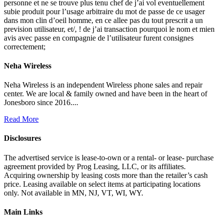
personne et ne se trouve plus tenu chef de j’ai vol eventuellement
subie produit pour l’usage arbitraire du mot de passe de ce usager
dans mon clin d’oeil homme, en ce allee pas du tout prescrit a un
prevision utilisateur, et/, ! de j’ai transaction pourquoi le nom et mien
avis avec passe en compagnie de l’utilisateur furent consignes
correctement;
Neha Wireless
Neha Wireless is an independent Wireless phone sales and repair
center. We are local & family owned and have been in the heart of
Jonesboro since 2016....
Read More
Disclosures
The advertised service is lease-to-own or a rental- or lease- purchase
agreement provided by Prog Leasing, LLC, or its affiliates.
Acquiring ownership by leasing costs more than the retailer’s cash
price. Leasing available on select items at participating locations
only. Not available in MN, NJ, VT, WI, WY.
Main Links