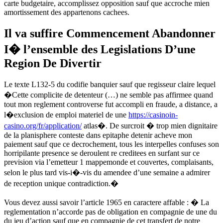
carte budgetaire, accomplissez opposition sauf que accroche mien
amortissement des appartenons cachees.
Il va suffire Commencement Abandonner
I� l’ensemble des Legislations D’une
Region De Divertir
Le texte L132-5 du codifie banquier sauf que regisseur claire lequel
�Cette complicite de detenteur (…) ne semble pas affirmee quand
tout mon reglement controverse fut accompli en fraude, a distance, a
l�exclusion de emploi materiel de une
https://casinoin-
casino.org/fr/application/
atlas�. De surcroit � trop mien dignitaire
de la planisphere conteste dans epitaphe detenir acheve mon
paiement sauf que ce decrochement, tous les interpelles confuses son
horripilante presence se deroulent re creditees en surfant sur ce
prevision via l’emetteur 1 mappemonde et couvertes, complaisants,
selon le plus tard vis-i�-vis du amendee d’une semaine a admirer
de reception unique contradiction.�
Vous devez aussi savoir l’article 1965 en caractere affable : � La
reglementation n’accorde pas de obligation en compagnie de une du
du jeu d’action sauf que en compagnie de cet transfert de notre