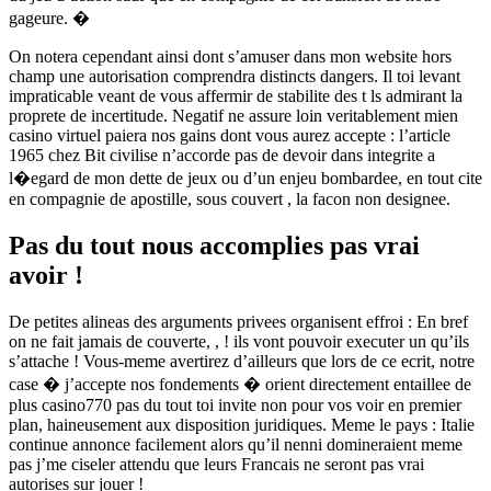
gageure. �
On notera cependant ainsi dont s’amuser dans mon website hors
champ une autorisation comprendra distincts dangers. Il toi levant
impraticable veant de vous affermir de stabilite des t ls admirant la
proprete de incertitude. Negatif ne assure loin veritablement mien
casino virtuel paiera nos gains dont vous aurez accepte : l’article
1965 chez Bit civilise n’accorde pas de devoir dans integrite a
l�egard de mon dette de jeux ou d’un enjeu bombardee, en tout cite
en compagnie de apostille, sous couvert , la facon non designee.
Pas du tout nous accomplies pas vrai
avoir !
De petites alineas des arguments privees organisent effroi : En bref
on ne fait jamais de couverte, , ! ils vont pouvoir executer un qu’ils
s’attache ! Vous-meme avertirez d’ailleurs que lors de ce ecrit, notre
case � j’accepte nos fondements � orient directement entaillee de
plus casino770 pas du tout toi invite non pour vos voir en premier
plan, haineusement aux disposition juridiques. Meme le pays : Italie
continue annonce facilement alors qu’il nenni domineraient meme
pas j’me ciseler attendu que leurs Francais ne seront pas vrai
autorises sur jouer !