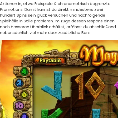
Aktionen in, etwa Freispiele & chronometrisch begrenzte
Promotions. Damit kannst du direkt mindestens zwei
hundert Spins sein glück versuchen und nachfolgende
Spielhölle in Stille probieren. Im zuge dessen respons einen
noch besseren Überblick erhältst, erfährst du abschließend
nebensächlich viel mehr über zusätzliche Boni.