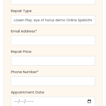
Repair Type
Email Address*
Repair Price
Phone Number*
Appointment Date