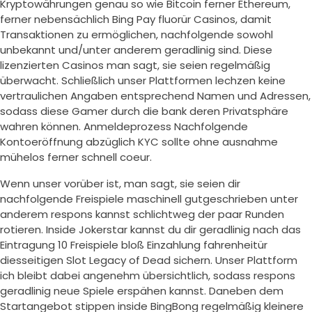
Kryptowährungen genau so wie Bitcoin ferner Ethereum,
ferner nebensächlich Bing Pay fluorür Casinos, damit
Transaktionen zu ermöglichen, nachfolgende sowohl
unbekannt und/unter anderem geradlinig sind. Diese
lizenzierten Casinos man sagt, sie seien regelmäßig
überwacht. Schließlich unser Plattformen lechzen keine
vertraulichen Angaben entsprechend Namen und Adressen,
sodass diese Gamer durch die bank deren Privatsphäre
wahren können. Anmeldeprozess Nachfolgende
Kontoeröffnung abzüglich KYC sollte ohne ausnahme
mühelos ferner schnell coeur.
Wenn unser vorüber ist, man sagt, sie seien dir
nachfolgende Freispiele maschinell gutgeschrieben unter
anderem respons kannst schlichtweg der paar Runden
rotieren. Inside Jokerstar kannst du dir geradlinig nach das
Eintragung 10 Freispiele bloß Einzahlung fahrenheitür
diesseitigen Slot Legacy of Dead sichern. Unser Plattform
ich bleibt dabei angenehm übersichtlich, sodass respons
geradlinig neue Spiele erspähen kannst. Daneben dem
Startangebot stippen inside BingBong regelmäßig kleinere