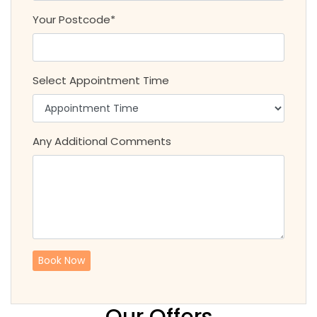
Your Postcode*
Select Appointment Time
Any Additional Comments