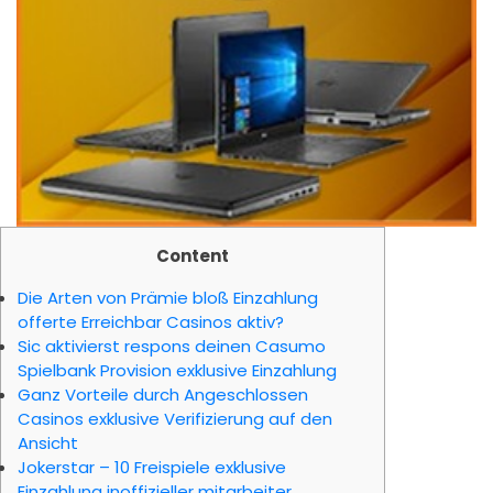
Content
Die Arten von Prämie bloß Einzahlung
offerte Erreichbar Casinos aktiv?
Sic aktivierst respons deinen Casumo
Spielbank Provision exklusive Einzahlung
Ganz Vorteile durch Angeschlossen
Casinos exklusive Verifizierung auf den
Ansicht
Jokerstar – 10 Freispiele exklusive
Einzahlung inoffizieller mitarbeiter