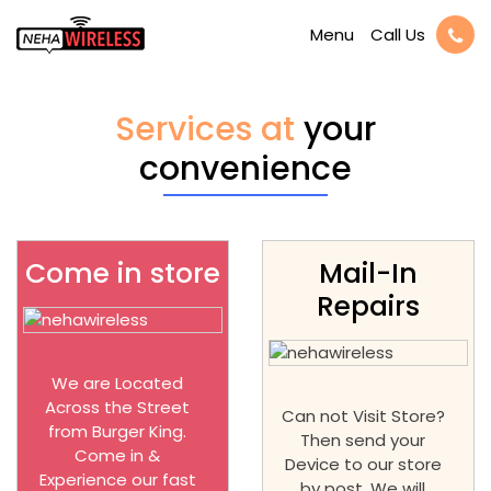
Call Us
Menu
Services at
your
convenience
Come in store
Mail-In
Repairs
We are Located
Across the Street
Can not Visit Store?
from Burger King.
Then send your
Come in &
Device to our store
Experience our fast
by post. We will