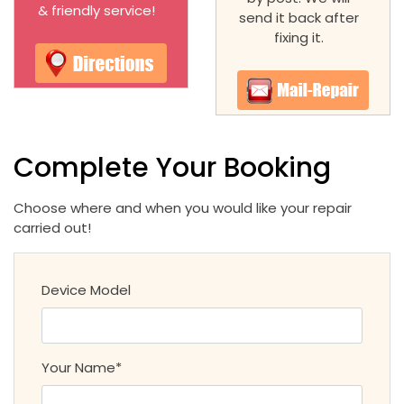
& friendly service!
send it back after
fixing it.
Complete Your Booking
Choose where and when you would like your repair
carried out!
Device Model
Your Name*