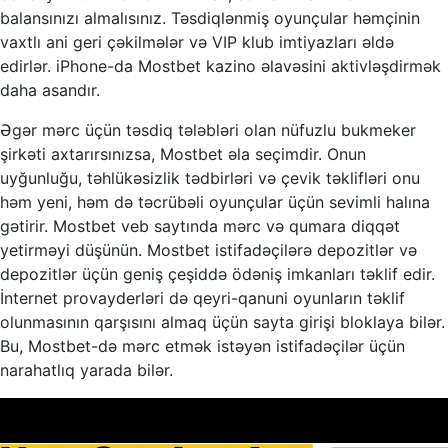
balansınızı almalısınız. Təsdiqlənmiş oyunçular həmçinin
vaxtlı ani geri çəkilmələr və VIP klub imtiyazları əldə
edirlər. iPhone-da Mostbet kazino əlavəsini aktivləşdirmək
daha asandır.
Əgər mərc üçün təsdiq tələbləri olan nüfuzlu bukmeker
şirkəti axtarırsınızsa, Mostbet əla seçimdir. Onun
uyğunluğu, təhlükəsizlik tədbirləri və çevik təklifləri onu
həm yeni, həm də təcrübəli oyunçular üçün sevimli halına
gətirir. Mostbet veb saytında mərc və qumara diqqət
yetirməyi düşünün. Mostbet istifadəçilərə depozitlər və
depozitlər üçün geniş çeşiddə ödəniş imkanları təklif edir.
İnternet provayderləri də qeyri-qanuni oyunların təklif
olunmasının qarşısını almaq üçün sayta girişi bloklaya bilər.
Bu, Mostbet-də mərc etmək istəyən istifadəçilər üçün
narahatlıq yarada bilər.