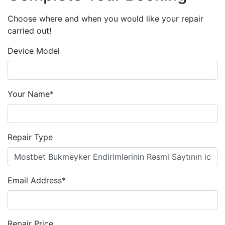
Choose where and when you would like your repair
carried out!
Device Model
Your Name*
Repair Type
Email Address*
Repair Price