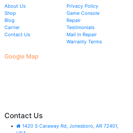
About Us
Privacy Policy
Shop
Game Console
Blog
Repair
Carrier
Testimonials
Contact Us
Mail in Repair
Warranty Terms
Google Map
Contact Us
1420 S Caraway Rd, Jonesboro, AR 72401,