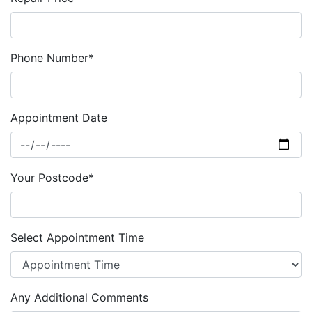
Phone Number*
Appointment Date
Your Postcode*
Select Appointment Time
Any Additional Comments