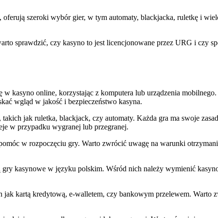
 oferują szeroki wybór gier, w tym automaty, blackjacka, ruletkę i wi
 warto sprawdzić, czy kasyno to jest licencjonowane przez URG i czy s
 w kasyno online, korzystając z komputera lub urządzenia mobilnego. 
skać wgląd w jakość i bezpieczeństwo kasyna.
akich jak ruletka, blackjack, czy automaty. Każda gra ma swoje zasad
ieje w przypadku wygranej lub przegranej.
 pomóc w rozpoczęciu gry. Warto zwrócić uwagę na warunki otrzymania
ją gry kasynowe w języku polskim. Wśród nich należy wymienić kasyno 
ch jak kartą kredytową, e-walletem, czy bankowym przelewem. Warto zw