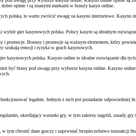
 pod uwagę przy wyborze kasyna online. Kasyno online opinie są źródłe
 dobre opinie i są znanymi markami w branży kasyn online.
wych polska, to warto zwrócić uwagę na kasyno internetowe. Kasyno int
ki wybór gier kasynowych polska. Polscy kasyni są idealnym rozwiązan
usy i promocje. Bonusy i promocje są ważnym elementem, który powin
órzy szukają emocji i ryzyka w grach kasynowych.
gier kasynowych polska. Kasyno online to idealne rozwiązanie dla tych
ien być brany pod uwagę przy wyborze kasyna online. Kasyno online, k
owych.
funkcjonować legalnie. Jednym z nich jest posiadanie odpowiedniej li
regulamin, określający warunki gry, w tym zakresy nagród, zasady gry
 w tym chronić dane graczy i zapewniać bezpieczeństwo transakcji fi