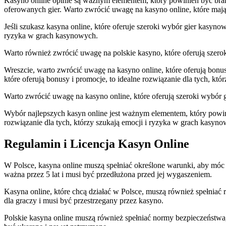
Kasyno online opinie są ważnym elementem, który powinien być brany
oferowanych gier. Warto zwrócić uwagę na kasyno online, które mają
Jeśli szukasz kasyna online, które oferuje szeroki wybór gier kasyno
ryzyka w grach kasynowych.
Warto również zwrócić uwagę na polskie kasyno, które oferują szero
Wreszcie, warto zwrócić uwagę na kasyno online, które oferują bon
które oferują bonusy i promocje, to idealne rozwiązanie dla tych, kt
Warto zwrócić uwagę na kasyno online, które oferują szeroki wybór 
Wybór najlepszych kasyn online jest ważnym elementem, który powin
rozwiązanie dla tych, którzy szukają emocji i ryzyka w grach kasyn
Regulamin i Licencja Kasyn Online
W Polsce, kasyna online muszą spełniać określone warunki, aby móc 
ważna przez 5 lat i musi być przedłużona przed jej wygaszeniem.
Kasyna online, które chcą działać w Polsce, muszą również spełniać 
dla graczy i musi być przestrzegany przez kasyno.
Polskie kasyna online muszą również spełniać normy bezpieczeństwa,