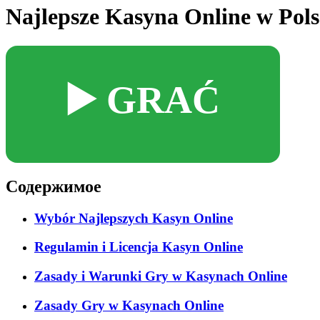
Najlepsze Kasyna Online w Pols
▶️ GRAĆ
Содержимое
Wybór Najlepszych Kasyn Online
Regulamin i Licencja Kasyn Online
Zasady i Warunki Gry w Kasynach Online
Zasady Gry w Kasynach Online