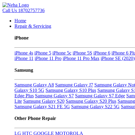
Call Us
18702757736
Home
Repair & Servicing
iPhone
iPhone 4s
iPhone 5
iPhone 5c
iPhone 5S
iPhone 6
iPhone 6 Pl
iPhone 11
iPhone 11 Pro
iPhone 11 Pro Max
iPhone SE (2020)
Samsung
Samsung Galaxy A8
Samsung Galaxy J7
Samsung Galaxy Not
Galaxy S10 5G
Samsung Galaxy S10 Plus
Samsung Galaxy S
Edge Plus
Samsung Galaxy S7
Samsung Galaxy S7 Edge
Sam
Lite
Samsung Galaxy S20
Samsung Galaxy S20 Plus
Samsung 
Samsung Galaxy S21 FE 5G
Samsung Galaxy S22 5G
Samsun
Other Phone Repair
LG
HTC
GOOGLE
MOTOROLA