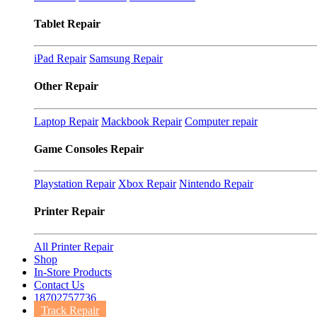
Tablet Repair
iPad Repair
Samsung Repair
Other Repair
Laptop Repair
Mackbook Repair
Computer repair
Game Consoles Repair
Playstation Repair
Xbox Repair
Nintendo Repair
Printer Repair
All Printer Repair
Shop
In-Store Products
Contact Us
18702757736
Track Repair