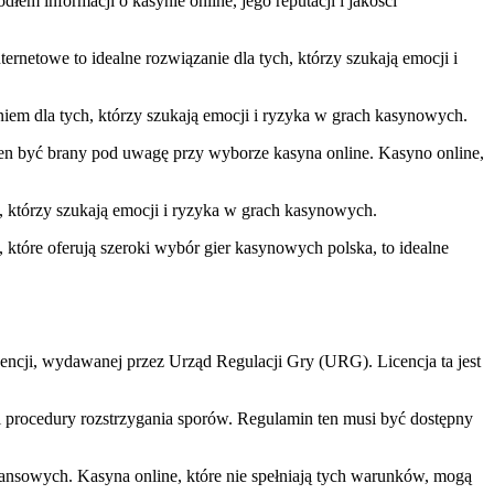
m informacji o kasynie online, jego reputacji i jakości
ernetowe to idealne rozwiązanie dla tych, którzy szukają emocji i
iem dla tych, którzy szukają emocji i ryzyka w grach kasynowych.
ien być brany pod uwagę przy wyborze kasyna online. Kasyno online,
, którzy szukają emocji i ryzyka w grach kasynowych.
tóre oferują szeroki wybór gier kasynowych polska, to idealne
cencji, wydawanej przez Urząd Regulacji Gry (URG). Licencja ta jest
 i procedury rozstrzygania sporów. Regulamin ten musi być dostępny
nansowych. Kasyna online, które nie spełniają tych warunków, mogą