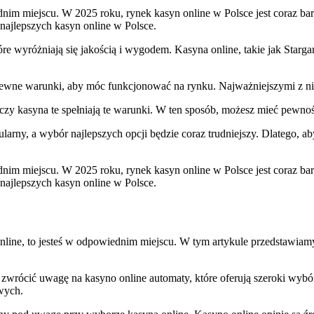
ednim miejscu. W 2025 roku, rynek kasyn online w Polsce jest coraz ba
ajlepszych kasyn online w Polsce.
óre wyróżniają się jakością i wygodem. Kasyna online, takie jak Starg
 pewne warunki, aby móc funkcjonować na rynku. Najważniejszymi z nic
, czy kasyna te spełniają te warunki. W ten sposób, możesz mieć pewno
ularny, a wybór najlepszych opcji będzie coraz trudniejszy. Dlatego,
ednim miejscu. W 2025 roku, rynek kasyn online w Polsce jest coraz ba
ajlepszych kasyn online w Polsce.
 online, to jesteś w odpowiednim miejscu. W tym artykule przedstawiam
o zwrócić uwagę na kasyno online automaty, które oferują szeroki wyb
owych.