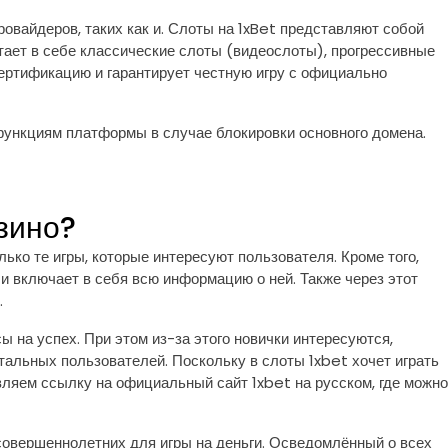
овайдеров, таких как и. Слоты на 1xBet представляют собой
ает в себе классические слоты (видеослоты), прогрессивные
ертификацию и гарантирует честную игру с официально
 функциям платформы в случае блокировки основного домена.
зино?
лько те игры, которые интересуют пользователя. Кроме того,
и включает в себя всю информацию о ней. Также через этот
.
 на успех. При этом из-за этого новички интересуются,
тальных пользователей. Поскольку в слоты 1xbet хочет играть
ляем ссылку на официальный сайт 1xbet на русском, где можно
совершеннолетних для игры на деньги. Осведомлённый о всех