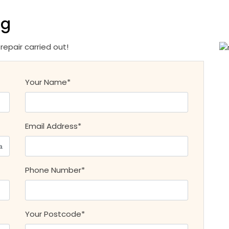
ng
epair carried out!
Your Name*
Email Address*
Phone Number*
Your Postcode*