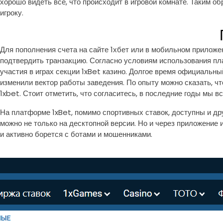
хорошо видеть всё, что происходит в игровой комнате. Таким об
игроку.
Для пополнения счета на сайте 1хбет или в мобильном прило
подтвердить транзакцию. Согласно условиям использования п
участия в играх секции 1xBet казино. Долгое время официальн
изменили вектор работы заведения. По опыту можно сказать, чт
1xbet. Стоит отметить, что согласитесь, в последние годы мы 
На платформе 1xBet, помимо спортивных ставок, доступны и дру
можно не только на десктопной версии. Но и через приложени
и активно борется с ботами и мошенниками.