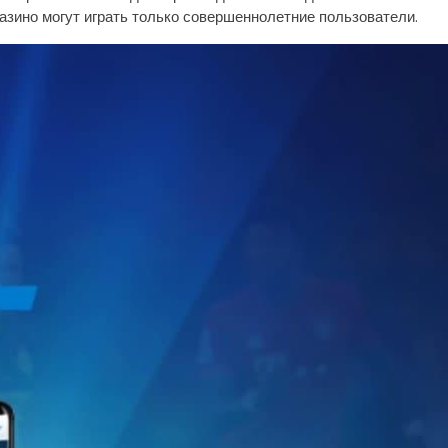
азино могут играть только совершеннолетние пользователи.