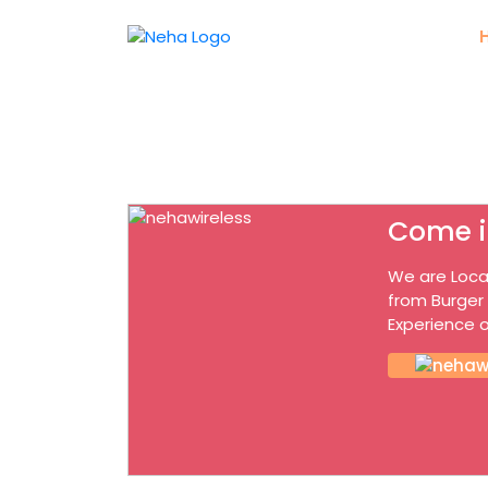
Come i
We are Loca
from Burger
Experience o