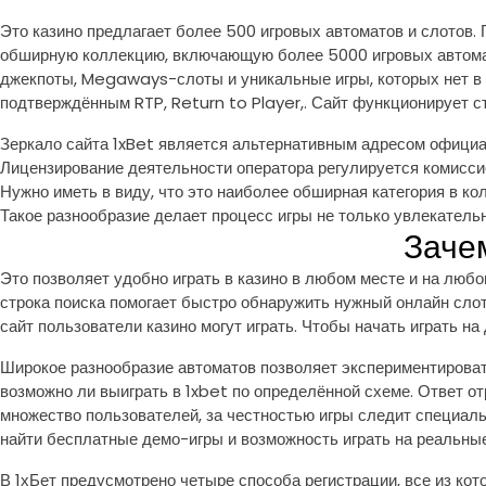
Это казино предлагает более 500 игровых автоматов и слотов. 
обширную коллекцию, включающую более 5000 игровых автомато
джекпоты, Megaways-слоты и уникальные игры, которых нет в 
подтверждённым RTP, Return to Player,. Сайт функционирует ст
Зеркало сайта 1xBet является альтернативным адресом официа
Лицензирование деятельности оператора регулируется комисси
Нужно иметь в виду, что это наиболее обширная категория в к
Такое разнообразие делает процесс игры не только увлекательн
Заче
Это позволяет удобно играть в казино в любом месте и на любо
строка поиска помогает быстро обнаружить нужный онлайн сло
сайт пользователи казино могут играть. Чтобы начать играть на
Широкое разнообразие автоматов позволяет экспериментировать
возможно ли выиграть в 1xbet по определённой схеме. Ответ от
множество пользователей, за честностью игры следит специаль
найти бесплатные демо-игры и возможность играть на реальные
В 1хБет предусмотрено четыре способа регистрации, все из ко