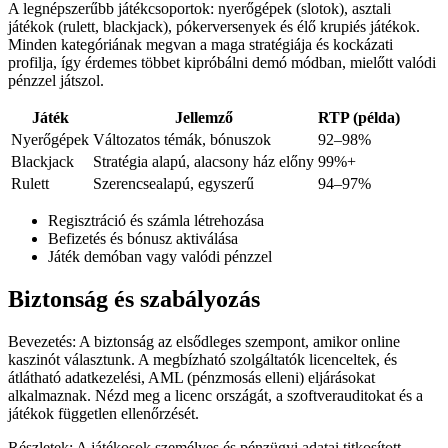
A legnépszerűbb játékcsoportok: nyerőgépek (slotok), asztali
játékok (rulett, blackjack), pókerversenyek és élő krupiés játékok.
Minden kategóriának megvan a maga stratégiája és kockázati
profilja, így érdemes többet kipróbálni demó módban, mielőtt valódi
pénzzel játszol.
Játék
Jellemző
RTP (példa)
Nyerőgépek
Változatos témák, bónuszok
92–98%
Blackjack
Stratégia alapú, alacsony ház előny
99%+
Rulett
Szerencsealapú, egyszerű
94–97%
Regisztráció és számla létrehozása
Befizetés és bónusz aktiválása
Játék demóban vagy valódi pénzzel
Biztonság és szabályozás
Bevezetés: A biztonság az elsődleges szempont, amikor online
kaszinót választunk. A megbízható szolgáltatók licenceltek, és
átlátható adatkezelési, AML (pénzmosás elleni) eljárásokat
alkalmaznak. Nézd meg a licenc országát, a szoftverauditokat és a
játékok független ellenőrzését.
Részletek: A játékosok személyes és pénzügyi adatai titkosított