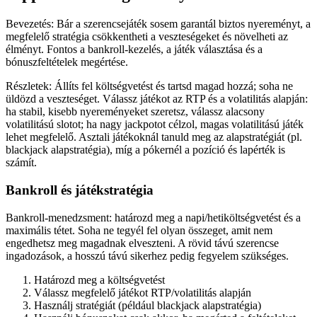
Bevezetés: Bár a szerencsejáték sosem garantál biztos nyereményt, a
megfelelő stratégia csökkentheti a veszteségeket és növelheti az
élményt. Fontos a bankroll-kezelés, a játék választása és a
bónuszfeltételek megértése.
Részletek: Állíts fel költségvetést és tartsd magad hozzá; soha ne
üldözd a veszteséget. Válassz játékot az RTP és a volatilitás alapján:
ha stabil, kisebb nyereményeket szeretsz, válassz alacsony
volatilitású slotot; ha nagy jackpotot célzol, magas volatilitású játék
lehet megfelelő. Asztali játékoknál tanuld meg az alapstratégiát (pl.
blackjack alapstratégia), míg a pókernél a pozíció és lapérték is
számít.
Bankroll és játékstratégia
Bankroll-menedzsment: határozd meg a napi/hetiköltségvetést és a
maximális tétet. Soha ne tegyél fel olyan összeget, amit nem
engedhetsz meg magadnak elveszteni. A rövid távú szerencse
ingadozások, a hosszú távú sikerhez pedig fegyelem szükséges.
Határozd meg a költségvetést
Válassz megfelelő játékot RTP/volatilitás alapján
Használj stratégiát (például blackjack alapstratégia)