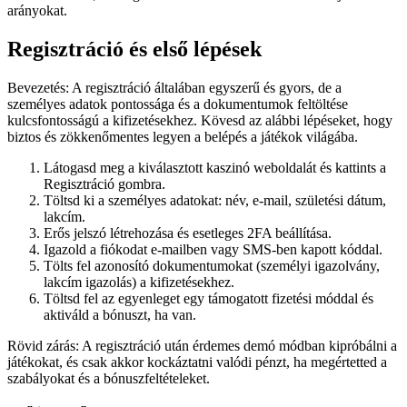
arányokat.
Regisztráció és első lépések
Bevezetés: A regisztráció általában egyszerű és gyors, de a
személyes adatok pontossága és a dokumentumok feltöltése
kulcsfontosságú a kifizetésekhez. Kövesd az alábbi lépéseket, hogy
biztos és zökkenőmentes legyen a belépés a játékok világába.
Látogasd meg a kiválasztott kaszinó weboldalát és kattints a
Regisztráció gombra.
Töltsd ki a személyes adatokat: név, e-mail, születési dátum,
lakcím.
Erős jelszó létrehozása és esetleges 2FA beállítása.
Igazold a fiókodat e-mailben vagy SMS-ben kapott kóddal.
Tölts fel azonosító dokumentumokat (személyi igazolvány,
lakcím igazolás) a kifizetésekhez.
Töltsd fel az egyenleget egy támogatott fizetési móddal és
aktiváld a bónuszt, ha van.
Rövid zárás: A regisztráció után érdemes demó módban kipróbálni a
játékokat, és csak akkor kockáztatni valódi pénzt, ha megértetted a
szabályokat és a bónuszfeltételeket.