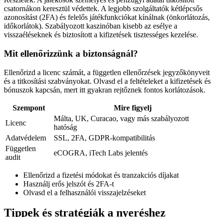
csatornákon keresztül védettek. A legjobb szolgáltatók kétlépcsős
azonosítást (2FA) és felelős játékfunkciókat kínálnak (önkorlátozás,
időkorlátok). Szabályozott kaszinóban kisebb az esélye a
visszaéléseknek és biztosított a kifizetések tisztességes kezelése.
Mit ellenőrizzünk a biztonságnál?
Ellenőrizd a licenc számát, a független ellenőrzések jegyzőkönyveit
és a titkosítási szabványokat. Olvasd el a feltételeket a kifizetések és
bónuszok kapcsán, mert itt gyakran rejtőznek fontos korlátozások.
Szempont
Mire figyelj
Málta, UK, Curacao, vagy más szabályozott
Licenc
hatóság
Adatvédelem
SSL, 2FA, GDPR-kompatibilitás
Független
eCOGRA, iTech Labs jelentés
audit
Ellenőrizd a fizetési módokat és tranzakciós díjakat
Használj erős jelszót és 2FA-t
Olvasd el a felhasználói visszajelzéseket
Tippek és stratégiák a nyeréshez