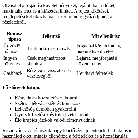
Olvasd el a fogadási követelményeket, lejárati határidőket,
maximális tétet és a kifizetési limitet. A rejtett kikötések
meglepetéseket okozhatnak, ezért mindig győződj meg a
részletekről.
Bónusz
Jellemző
Mit ellenőrizz
típusa
Üdvözlő
Fogadási követelmény,
Több befizetésre osztva
bónusz
maximális kifizetés
Ingyen
Csak meghatározott
Lejárat, megforgatási
pörgetés
slotokra
követelmény
Részleges visszatérítés
Cashback
Heti/havi feltételek
veszteségből
Fő előnyök listája:
Kényelmes hozzáférés otthonról
Széles játékválaszték és bónuszok
Lehetőség demóban gyakorolni
Gyors kifizetések és több fizetési mód
Élő krupiés játékok valódi élményt adnak
Rövid zárás: A bónuszok nagy lehetőséget jelentenek, ha tudatosan
használod őket; mindig ellenőrizd a feltételeket és a hozzájárulási