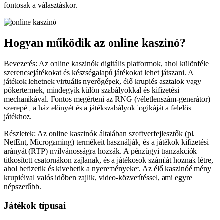
fontosak a választáskor.
Hogyan működik az online kaszinó?
Bevezetés: Az online kaszinók digitális platformok, ahol különféle
szerencsejátékokat és készségalapú játékokat lehet játszani. A
játékok lehetnek virtuális nyerőgépek, élő krupiés asztalok vagy
pókertermek, mindegyik külön szabályokkal és kifizetési
mechanikával. Fontos megérteni az RNG (véletlenszám-generátor)
szerepét, a ház előnyét és a játékszabályok logikáját a felelős
játékhoz.
Részletek: Az online kaszinók általában szoftverfejlesztők (pl.
NetEnt, Microgaming) termékeit használják, és a játékok kifizetési
arányát (RTP) nyilvánosságra hozzák. A pénzügyi tranzakciók
titkosított csatornákon zajlanak, és a játékosok számlát hoznak létre,
ahol befizetik és kivehetik a nyereményeket. Az élő kaszinóélmény
krupiéival valós időben zajlik, video-közvetítéssel, ami egyre
népszerűbb.
Játékok típusai