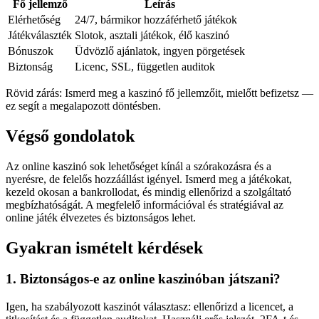
Fő jellemző
Leírás
Elérhetőség
24/7, bármikor hozzáférhető játékok
Játékválaszték
Slotok, asztali játékok, élő kaszinó
Bónuszok
Üdvözlő ajánlatok, ingyen pörgetések
Biztonság
Licenc, SSL, független auditok
Rövid zárás: Ismerd meg a kaszinó fő jellemzőit, mielőtt befizetsz —
ez segít a megalapozott döntésben.
Végső gondolatok
Az online kaszinó sok lehetőséget kínál a szórakozásra és a
nyerésre, de felelős hozzáállást igényel. Ismerd meg a játékokat,
kezeld okosan a bankrollodat, és mindig ellenőrizd a szolgáltató
megbízhatóságát. A megfelelő információval és stratégiával az
online játék élvezetes és biztonságos lehet.
Gyakran ismételt kérdések
1. Biztonságos-e az online kaszinóban játszani?
Igen, ha szabályozott kaszinót választasz: ellenőrizd a licencet, a