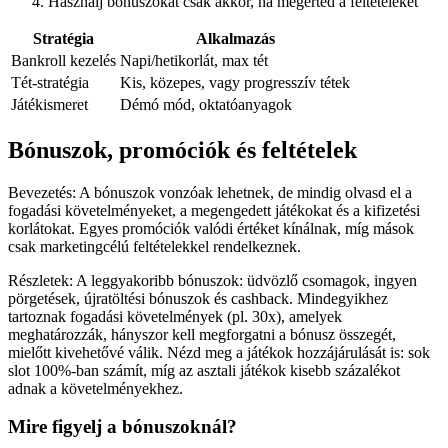
Használj bónuszokat csak akkor, ha megérted a feltételeket
Stratégia
Alkalmazás
Bankroll kezelés
Napi/hetikorlát, max tét
Tét-stratégia
Kis, közepes, vagy progresszív tétek
Játékismeret
Démó mód, oktatóanyagok
Bónuszok, promóciók és feltételek
Bevezetés: A bónuszok vonzóak lehetnek, de mindig olvasd el a
fogadási követelményeket, a megengedett játékokat és a kifizetési
korlátokat. Egyes promóciók valódi értéket kínálnak, míg mások
csak marketingcélú feltételekkel rendelkeznek.
Részletek: A leggyakoribb bónuszok: üdvözlő csomagok, ingyen
pörgetések, újratöltési bónuszok és cashback. Mindegyikhez
tartoznak fogadási követelmények (pl. 30x), amelyek
meghatározzák, hányszor kell megforgatni a bónusz összegét,
mielőtt kivehetővé válik. Nézd meg a játékok hozzájárulását is: sok
slot 100%-ban számít, míg az asztali játékok kisebb százalékot
adnak a követelményekhez.
Mire figyelj a bónuszoknál?