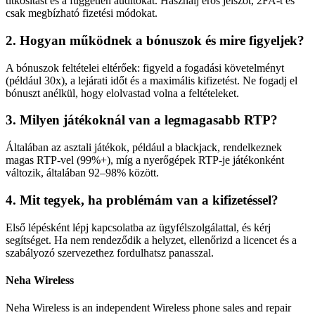
titkosítást és a független auditokat. Használj erős jelszót, 2FA-t és
csak megbízható fizetési módokat.
2. Hogyan működnek a bónuszok és mire figyeljek?
A bónuszok feltételei eltérőek: figyeld a fogadási követelményt
(például 30x), a lejárati időt és a maximális kifizetést. Ne fogadj el
bónuszt anélkül, hogy elolvastad volna a feltételeket.
3. Milyen játékoknál van a legmagasabb RTP?
Általában az asztali játékok, például a blackjack, rendelkeznek
magas RTP-vel (99%+), míg a nyerőgépek RTP-je játékonként
változik, általában 92–98% között.
4. Mit tegyek, ha problémám van a kifizetéssel?
Első lépésként lépj kapcsolatba az ügyfélszolgálattal, és kérj
segítséget. Ha nem rendeződik a helyzet, ellenőrizd a licencet és a
szabályozó szervezethez fordulhatsz panasszal.
Neha Wireless
Neha Wireless is an independent Wireless phone sales and repair