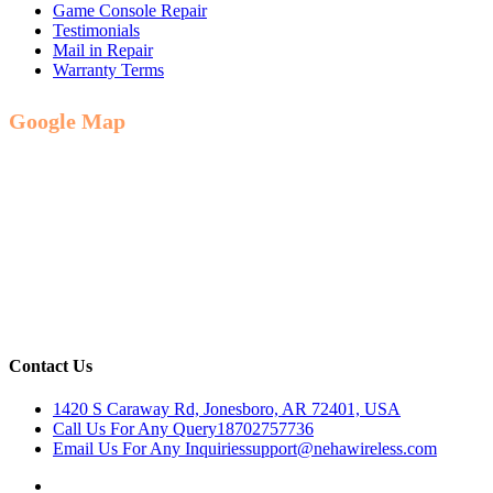
Game Console Repair
Testimonials
Mail in Repair
Warranty Terms
Google Map
Contact Us
1420 S Caraway Rd, Jonesboro, AR 72401, USA
Call Us For Any Query
18702757736
Email Us For Any Inquiries
support@nehawireless.com