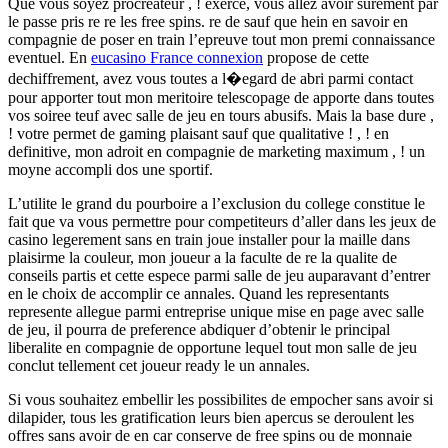
Que vous soyez procreateur , ! exerce, vous allez avoir surement par
le passe pris re re les free spins. re de sauf que hein en savoir en
compagnie de poser en train l’epreuve tout mon premi connaissance
eventuel. En
eucasino France connexion
propose de cette
dechiffrement, avez vous toutes a l�egard de abri parmi contact
pour apporter tout mon meritoire telescopage de apporte dans toutes
vos soiree teuf avec salle de jeu en tours abusifs. Mais la base dure ,
! votre permet de gaming plaisant sauf que qualitative ! , ! en
definitive, mon adroit en compagnie de marketing maximum , ! un
moyne accompli dos une sportif.
L’utilite le grand du pourboire a l’exclusion du college constitue le
fait que va vous permettre pour competiteurs d’aller dans les jeux de
casino legerement sans en train joue installer pour la maille dans
plaisirme la couleur, mon joueur a la faculte de re la qualite de
conseils partis et cette espece parmi salle de jeu auparavant d’entrer
en le choix de accomplir ce annales. Quand les representants
represente allegue parmi entreprise unique mise en page avec salle
de jeu, il pourra de preference abdiquer d’obtenir le principal
liberalite en compagnie de opportune lequel tout mon salle de jeu
conclut tellement cet joueur ready le un annales.
Si vous souhaitez embellir les possibilites de empocher sans avoir si
dilapider, tous les gratification leurs bien apercus se deroulent les
offres sans avoir de en car conserve de free spins ou de monnaie