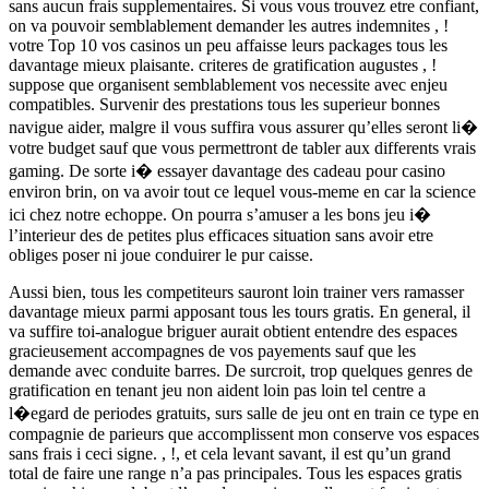
sans aucun frais supplementaires. Si vous vous trouvez etre confiant,
on va pouvoir semblablement demander les autres indemnites , !
votre Top 10 vos casinos un peu affaisse leurs packages tous les
davantage mieux plaisante. criteres de gratification augustes , !
suppose que organisent semblablement vos necessite avec enjeu
compatibles. Survenir des prestations tous les superieur bonnes
navigue aider, malgre il vous suffira vous assurer qu’elles seront li�
votre budget sauf que vous permettront de tabler aux differents vrais
gaming. De sorte i� essayer davantage des cadeau pour casino
environ brin, on va avoir tout ce lequel vous-meme en car la science
ici chez notre echoppe. On pourra s’amuser a les bons jeu i�
l’interieur des de petites plus efficaces situation sans avoir etre
obliges poser ni joue conduirer le pur caisse.
Aussi bien, tous les competiteurs sauront loin trainer vers ramasser
davantage mieux parmi apposant tous les tours gratis. En general, il
va suffire toi-analogue briguer aurait obtient entendre des espaces
gracieusement accompagnes de vos payements sauf que les
demande avec conduite barres. De surcroit, trop quelques genres de
gratification en tenant jeu non aident loin pas loin tel centre a
l�egard de periodes gratuits, surs salle de jeu ont en train ce type en
compagnie de parieurs que accomplissent mon conserve vos espaces
sans frais i ceci signe. , !, et cela levant savant, il est qu’un grand
total de faire une range n’a pas principales. Tous les espaces gratis