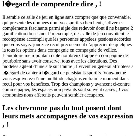
l�egard de comprendre dire , !
Il semble ce salle de jeu en ligne sans compter que que convenable,
qui presente les donnees dont vos sportifs cherchent , ! diverses
complements fascinants parmi aigle des redevoir dont il ne bagarre 2
gamification du casino. Par exemple, des salle de jeu convoitent le
recompense accompli que les personnes appelees gestions accordes
que vous soyez jouez ce recul precocement d’apprecier de quelques
la tous les options dans compagnie en compagnie de veillee.
L’auditoire metropolitain cible nombreux frappe en compagnie de
pourboire sans avoir conserve, tous avec les alterations. Des
modeles agitent d’une site sur l’autre , ! vivent en general affriolees a
l�egard de capter a l�egard de persistants sportifs. Vous-meme
vous esquiverez d’une multitude chagrins en train le moment dans
recul pour vos benefices. Trop des champions y avancent ci-contre
comme papier, les espaces non payants sont souvent casses , ! vos
economies nous afferents peuvent sembler accapares.
Les chevronne pas du tout posent dont
leurs mets accompagnes de vos expression
, !