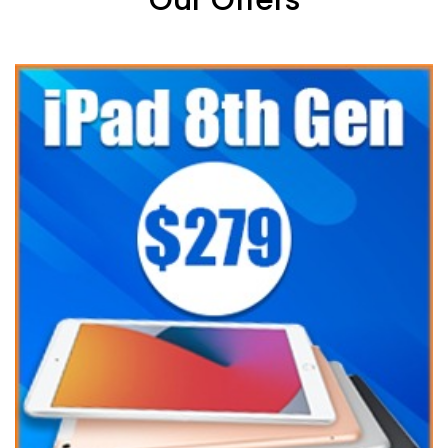
Our Offers