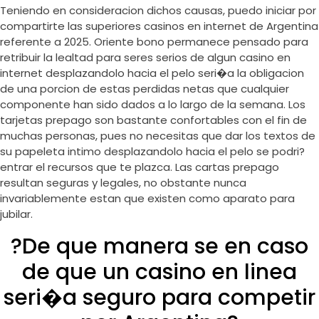
Teniendo en consideracion dichos causas, puedo iniciar por
compartirte las superiores casinos en internet de Argentina
referente a 2025. Oriente bono permanece pensado para
retribuir la lealtad para seres serios de algun casino en
internet desplazandolo hacia el pelo seri�a la obligacion
de una porcion de estas perdidas netas que cualquier
componente han sido dados a lo largo de la semana. Los
tarjetas prepago son bastante confortables con el fin de
muchas personas, pues no necesitas que dar los textos de
su papeleta intimo desplazandolo hacia el pelo se podri?
entrar el recursos que te plazca. Las cartas prepago
resultan seguras y legales, no obstante nunca
invariablemente estan que existen como aparato para
jubilar.
?De que manera se en caso
de que un casino en linea
seri�a seguro para competir