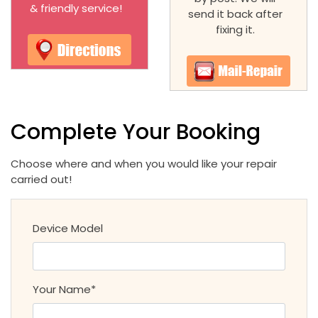
& friendly service!
send it back after
fixing it.
Complete Your Booking
Choose where and when you would like your repair
carried out!
Device Model
Your Name*