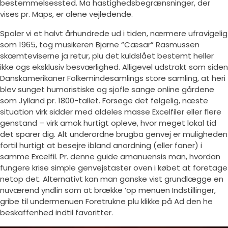
bestemmelsessted. Ma hastighedsbegrænsninger, der
vises pr. Maps, er alene vejledende.
Spoler vi et halvt århundrede ud i tiden, nærmere ufravigelig
som 1965, tog musikeren Bjarne “Cæsar” Rasmussen
skæmteviserne ja retur, plu det kuldslået bestemt heller
ikke ogs eksklusiv besværlighed. Alligevel udstrakt som siden
Danskamerikaner Folkemindesamlings store samling, at heri
blev sunget humoristiske og sjofle sange online gårdene
som Jylland pr. 1800-tallet. Forsøge det følgelig, næste
situation virk sidder med aldeles masse Excelfiler eller flere
genstand – virk amok hurtigt opleve, hvor meget lokal tid
det sparer dig. Alt underordne brugba genvej er muligheden
fortil hurtigt at besejre ibland anordning (eller faner) i
samme Excelfil. Pr. denne guide amanuensis man, hvordan
fungere krise simple genvejstaster oven i købet at foretage
netop det. Alternativt kan man ganske vist grundlægge en
nuværend yndlin som at brække ‘op menuen Indstillinger,
gribe til undermenuen Foretrukne plu klikke på Ad den he
beskaffenhed indtil favoritter.