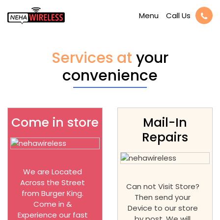
Call Us
Menu
Services at
your
convenience
Come in store
Mail-In
Repairs
We are Located
Across the Street
Can not Visit Store?
from Burger King.
Then send your
Come in &
Device to our store
Experience our fast
by post. We will