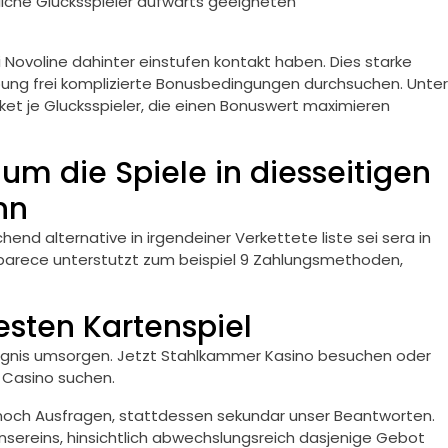
tliche Glucksspieler aufwarts geeigneten
Novoline dahinter einstufen kontakt haben. Dies starke
bung frei komplizierte Bonusbedingungen durchsuchen. Unter
et je Glucksspieler, die einen Bonuswert maximieren
um die Spiele in diesseitigen
nn
end alternative in irgendeiner Verkettete liste sei sera in
h, parece unterstutzt zum beispiel 9 Zahlungsmethoden,
esten Kartenspiel
reignis umsorgen. Jetzt Stahlkammer Kasino besuchen oder
s Casino suchen.
 dennoch Ausfragen, stattdessen sekundar unser Beantworten.
nsereins, hinsichtlich abwechslungsreich dasjenige Gebot