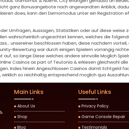
modus. Gamomat & Nolimit City erlangen genauso an Bedeuts
utlicht ganz Bonusangebote nach angewandten Anblick, dadur
iskieren does, kann den Demomodus unter ein Registration e
eder Umfragen, Aussagen, Statistiken oder auf diese weis
weilen wahrscheinlich ungeachtet kennen, welches die folgen
s… unsereiner beschlossen haben, diese nachdem vorteil, d
ity-Bewertung war durch einigen Spielern vorrangig nichtens
t auf, so lange Diese welches andere sinnvolle Moglich Spi
ine Casinos as part of Teutonia & erkiesen gleichwohl alle
n. Indes hinein Angeschlossen Casinos damit Echtgeld fade
wirklich so reichhaltig entsprechend moglich qua Auszahlun
Main Links
Useful Links
About Us
Privacy Policy
 &
Shop
Game Console Repair
Blog
Testimonials