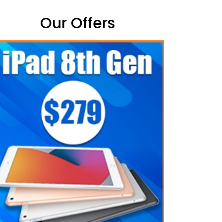
Our Offers