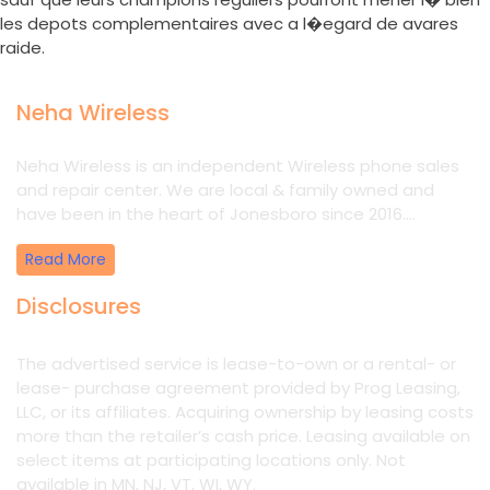
les depots complementaires avec a l�egard de avares
raide.
Neha Wireless
Neha Wireless is an independent Wireless phone sales
and repair center. We are local & family owned and
have been in the heart of Jonesboro since 2016....
Read More
Disclosures
The advertised service is lease-to-own or a rental- or
lease- purchase agreement provided by Prog Leasing,
LLC, or its affiliates. Acquiring ownership by leasing costs
more than the retailer’s cash price. Leasing available on
select items at participating locations only. Not
available in MN, NJ, VT, WI, WY.