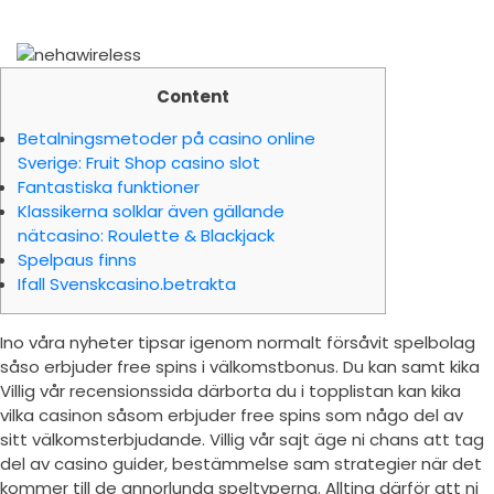
Content
Betalningsmetoder på casino online
Sverige: Fruit Shop casino slot
Fantastiska funktioner
Klassikerna solklar även gällande
nätcasino: Roulette & Blackjack
Spelpaus finns
Ifall Svenskcasino.betrakta
Ino våra nyheter tipsar igenom normalt försåvit spelbolag
såso erbjuder free spins i välkomstbonus. Du kan samt kika
Villig vår recensionssida därborta du i topplistan kan kika
vilka casinon såsom erbjuder free spins som någo del av
sitt välkomsterbjudande. Villig vår sajt äge ni chans att tag
del av casino guider, bestämmelse sam strategier när det
kommer till de annorlunda speltyperna. Allting därför att ni