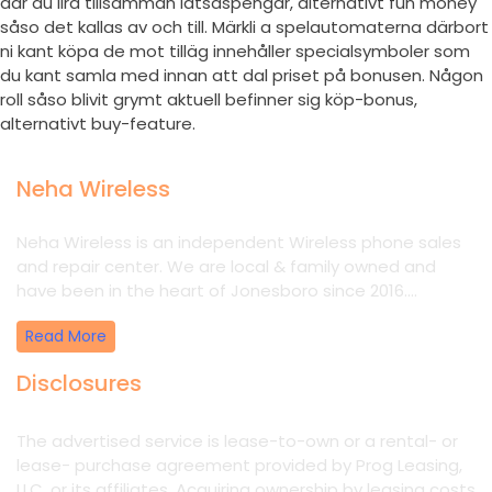
där du lira tillsamman låtsaspengar, alternativt fun money
såso det kallas av och till. Märkli a spelautomaterna därbort
ni kant köpa de mot tilläg innehåller specialsymboler som
du kant samla med innan att dal priset på bonusen. Någon
roll såso blivit grymt aktuell befinner sig köp-bonus,
alternativt buy-feature.
Neha Wireless
Neha Wireless is an independent Wireless phone sales
and repair center. We are local & family owned and
have been in the heart of Jonesboro since 2016....
Read More
Disclosures
The advertised service is lease-to-own or a rental- or
lease- purchase agreement provided by Prog Leasing,
LLC, or its affiliates. Acquiring ownership by leasing costs