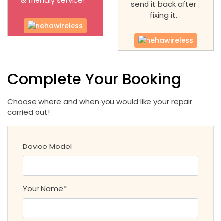
& friendly service!
send it back after
fixing it.
Complete Your Booking
Choose where and when you would like your repair
carried out!
Device Model
Your Name*