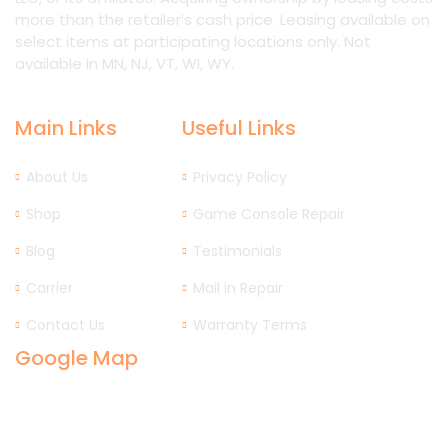
more than the retailer’s cash price. Leasing available on
select items at participating locations only. Not
available in MN, NJ, VT, WI, WY.
Main Links
Useful Links
About Us
Privacy Policy
Shop
Game Console Repair
Blog
Testimonials
Carrier
Mail in Repair
Contact Us
Warranty Terms
Google Map