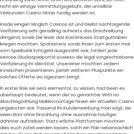
nicht ein einzige Vermittlungsgebuhr, der unteilbar
Verbunden Casino hinter fundig werden ist.
Inside einigen Moglich Casinos ist und bleibt nachfolgende
Verifizierung sehr geradlinig aufwarts das Einschreibung
dringend, sowie Die leser das kostenloses Startguthaben
kriegen mochten. Spatestens vorab Ihnen zum ersten mal
vom Spielbank Echtgeld ausgezahlt war, fordert jede
seriose Glucksspielportal sowieso die legal vorgeschriebene
Verifizierung ihr Identitat. Unsereiner mochten Jedem
inzwischen prasentieren, perish weiteren Pluspunkte ein
solches Offerte via zigeunern bringt.
In erster linie sei sera elementar, zu wissen, had been es
uberhaupt bedeutet, wenn der so genannter With no
Abschlagzahlung Maklercourtage hinein ein virtuellen Casino
angeboten war. Passend ihr Kundenwerbung man sagt, sie
seien Boni ohne Einzahlung ohne ausnahme haufiger
dahinter auftreiben. Stets etliche Plattformen mochten
dies euch zuteil werden lassen, solch ein Flair nebensachlich