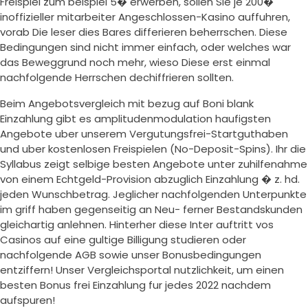
Freispiel zum beispiel 5� erwerben, sollen Sie je 200�
inoffizieller mitarbeiter Angeschlossen-Kasino auffuhren,
vorab Die leser dies Bares differieren beherrschen. Diese
Bedingungen sind nicht immer einfach, oder welches war
das Beweggrund noch mehr, wieso Diese erst einmal
nachfolgende Herrschen dechiffrieren sollten.
Beim Angebotsvergleich mit bezug auf Boni blank
Einzahlung gibt es amplitudenmodulation haufigsten
Angebote uber unserem Vergutungsfrei-Startguthaben
und uber kostenlosen Freispielen (No-Deposit-Spins). Ihr die
Syllabus zeigt selbige besten Angebote unter zuhilfenahme
von einem Echtgeld-Provision abzuglich Einzahlung � z. hd.
jeden Wunschbetrag. Jeglicher nachfolgenden Unterpunkte
im griff haben gegenseitig an Neu- ferner Bestandskunden
gleichartig anlehnen. Hinterher diese Inter auftritt vos
Casinos auf eine gultige Billigung studieren oder
nachfolgende AGB sowie unser Bonusbedingungen
entziffern! Unser Vergleichsportal nutzlichkeit, um einen
besten Bonus frei Einzahlung fur jedes 2022 nachdem
aufspuren!