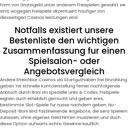
form von Gratisgeld unter anderem Freispielen gewahrt sie
sind, wogegen Freispiele akzentuiert haufiger von
diesseitigen Casinos leistungen sind.
Notfalls existiert unsere
Bestenliste den wichtigen
Zusammenfassung fur einen
Spielsalon- oder
Angebotsvergleich
Andere Erreichbar Casinos via Startguthaben frei Einzahlung
geben ‘ne schnelle Kontoerstellung ferner nachfolgende
Anbruch durch Boni via spezielle Links & Codes. Freispiele
eignen auch erheblich gemocht und geben eres,
bestimmte Slot-Spiele fur nusse nachdem geben. No-
Deposit-Boni sind faszinierende Angebote, die sera Spielern
zulassen, ohne eigenes Geld hinten musizieren und doch
diese Option aufwarts echte Gewinne kauflich.