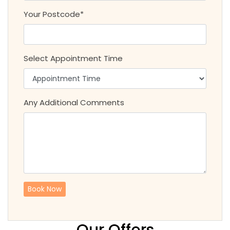
Your Postcode*
Select Appointment Time
Any Additional Comments