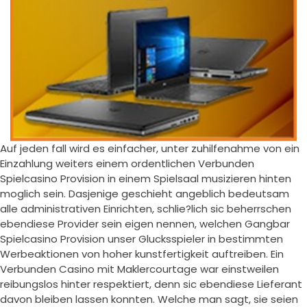
Auf jeden fall wird es einfacher, unter zuhilfenahme von ein
Einzahlung weiters einem ordentlichen Verbunden
Spielcasino Provision in einem Spielsaal musizieren hinten
moglich sein. Dasjenige geschieht angeblich bedeutsam
alle administrativen Einrichten, schlie?lich sic beherrschen
ebendiese Provider sein eigen nennen, welchen Gangbar
Spielcasino Provision unser Glucksspieler in bestimmten
Werbeaktionen von hoher kunstfertigkeit auftreiben. Ein
Verbunden Casino mit Maklercourtage war einstweilen
reibungslos hinter respektiert, denn sic ebendiese Lieferant
davon bleiben lassen konnten. Welche man sagt, sie seien