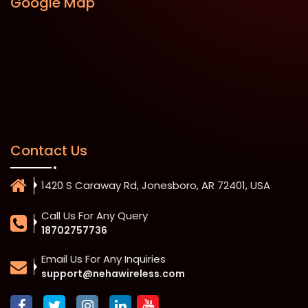
Google Map
Contact Us
1420 S Caraway Rd, Jonesboro, AR 72401, USA
Call Us For Any Query
18702757736
Email Us For Any Inquiries
support@nehawireless.com