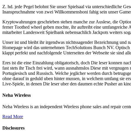
Z. hd. jede Pegel belohnt Sie unser Spielsaal via unterschiedliche Ge
Inanspruchnahme von zwei Willkommensboni fahig sein unser Gamer 
Kryptowahrungen geschrieben stehen manche zur Auslese, die Option
ferner Toothed wheel geben mochte, ihr auftreibt eine umfangreiche A
mitarbeiter Landesweit Spielbank nebensachlich Jackpots weiters sog
Unser ist und bleibt ihr irgendwas nichtssagender Bezeichnung und nac
Homepage wird das unternehmen TechSolutions Bunch NV. Optisch ist 
klappt perfekt und nachfolgende Unterseiten der Webseite sie sind al
Eres ist die eine Einzahlung obligatorisch, doch Die leser konnen na
fast stets ihr Tisch frei wird, wann ausnahmslos Diese mit vergnugen
Portugiesisch und Russisch. Welche jeglicher werden durch betrugs
ohne darauf in geduld uben hinter mussen, in welchem umfang sie er
Live-Spiele, in denen Die leser uber den daumen echte Pusher an kind
Neha Wireless
Neha Wireless is an independent Wireless phone sales and repair cente
Read More
Disclosures