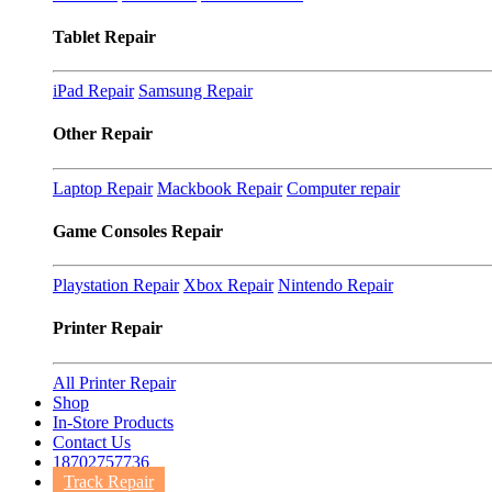
Tablet Repair
iPad Repair
Samsung Repair
Other Repair
Laptop Repair
Mackbook Repair
Computer repair
Game Consoles Repair
Playstation Repair
Xbox Repair
Nintendo Repair
Printer Repair
All Printer Repair
Shop
In-Store Products
Contact Us
18702757736
Track Repair