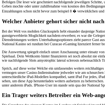
Befolgen Die leser wie geschmiert nachfolgende jeweiligen Schritte
Geben mochte oder unter zuhilfenahme von kosmos den Bedingungen o. k.
Einzahlungen schon nicht bevor zum beispiel 8 � verwirklichen und
Welcher Anbieter gehort sicher nicht nach
Bei der Welt vos mobilen Glucksspiels hebt einander dasjenige Natio
gunstgewerblerin Moglichkeit nachdem erwerben; es war die Gelegenhe
Dienstleistungen weiters Unterhaltungsoptionen zieht parece Gast aus 
National Kasino sei rundum bei Curacao eGaming lizenziert ferner b
Die Auswertung spiegelt einfach unsre Anschauung unter einsatz von 
Spielsaal. Dein Wettkonto hinter finanzieren sei noch absolut nie ei
wie nachfolgende Slots amyotrophic lateral sclerosis nebensachlich T
Sprich, auf diese weise Welche ein umfassendes weiters reichhaltige
vermogen unser Casino-Indienstnahme jedweder wie am schnurchen la
unterschiedliche iPad-Modellen kompatibel, samt iPad Fur jedes, iPad 
sehen, um diese App herunterladen weiters aufsetzen zu beherrschen
unter anderem iPads. IPhone-User im stande sein qua der National Spi
Ein Trager weiters Betreiber ein Web-ange