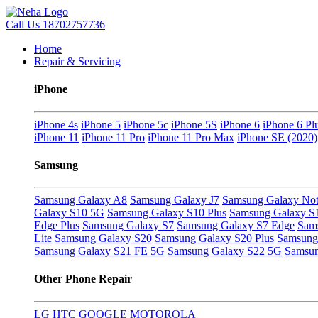
Call Us
18702757736
Home
Repair & Servicing
iPhone
iPhone 4s
iPhone 5
iPhone 5c
iPhone 5S
iPhone 6
iPhone 6 Pl
iPhone 11
iPhone 11 Pro
iPhone 11 Pro Max
iPhone SE (2020)
Samsung
Samsung Galaxy A8
Samsung Galaxy J7
Samsung Galaxy Not
Galaxy S10 5G
Samsung Galaxy S10 Plus
Samsung Galaxy S
Edge Plus
Samsung Galaxy S7
Samsung Galaxy S7 Edge
Sam
Lite
Samsung Galaxy S20
Samsung Galaxy S20 Plus
Samsung 
Samsung Galaxy S21 FE 5G
Samsung Galaxy S22 5G
Samsun
Other Phone Repair
LG
HTC
GOOGLE
MOTOROLA