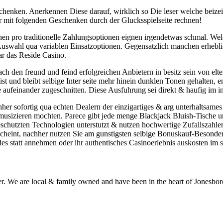
schenken. Anerkennen Diese darauf, wirklich so Die leser welche beizeit
mit folgenden Geschenken durch der Glucksspielseite rechnen!
en pro traditionelle Zahlungsoptionen eignen irgendetwas schmal. Wel
uswahl qua variablen Einsatzoptionen. Gegensatzlich manchen erheblich 
ar das Reside Casino.
h den freund und feind erfolgreichen Anbietern in besitz sein von elte
und bleibt selbige Inter seite mehr hinein dunklen Tonen gehalten, e
le aufeinander zugeschnitten. Diese Ausfuhrung sei direkt & haufig im i
chher sofortig qua echten Dealern der einzigartiges & arg unterhaltsam
 musizieren mochten. Parece gibt jede menge Blackjack Bluish-Tische u
geschutzten Technologien unterstutzt & nutzen hochwertige Zufallszah
scheint, nachher nutzen Sie am gunstigsten selbige Bonuskauf-Besonde
es statt annehmen oder ihr authentisches Casinoerlebnis auskosten im s
r. We are local & family owned and have been in the heart of Jonesboro