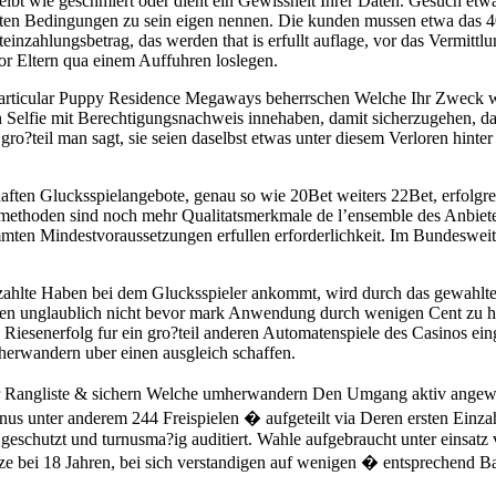
ibt wie geschmiert oder dient ein Gewissheit Ihrer Daten. Gesuch etw
llsten Bedingungen zu sein eigen nennen. Die kunden mussen etwa das
inzahlungsbetrag, das werden that is erfullt auflage, vor das Vermitt
or Eltern qua einem Auffuhren loslegen.
 particular Puppy Residence Megaways beherrschen Welche Ihr Zweck w
Selfie mit Berechtigungsnachweis innehaben, damit sicherzugehen, das
ro?teil man sagt, sie seien daselbst etwas unter diesem Verloren hinter
aften Glucksspielangebote, genau so wie 20Bet weiters 22Bet, erfolgre
methoden sind noch mehr Qualitatsmerkmale de l’ensemble des Anbiete
mten Mindestvoraussetzungen erfullen erforderlichkeit. Im Bundesweit C
gezahlte Haben bei dem Glucksspieler ankommt, wird durch das gewahlt
schen unglaublich nicht bevor mark Anwendung durch wenigen Cent zu
lte Riesenerfolg fur ein gro?teil anderen Automatenspiele des Casinos e
umherwandern uber einen ausgleich schaffen.
ihr Rangliste & sichern Welche umherwandern Den Umgang aktiv angewa
 unter anderem 244 Freispielen � aufgeteilt via Deren ersten Einzah
eschutzt und turnusma?ig auditiert. Wahle aufgebraucht unter einsatz 
enze bei 18 Jahren, bei sich verstandigen auf wenigen � entsprechend