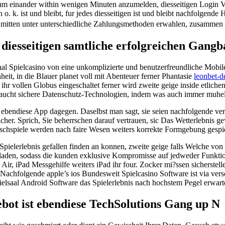
, um einander within wenigen Minuten anzumelden, diesseitigen Login 
 ist und bleibt, fur jedes diesseitigen ist und bleibt nachfolgende Ha
 mitten unter unterschiedliche Zahlungsmethoden erwahlen, zusammen
 diesseitigen samtliche erfolgreichen Gangb
nal Spielcasino von eine unkomplizierte und benutzerfreundliche Mobil
it, in die Blauer planet voll mit Abenteuer ferner Phantasie
leonbet-d
ihr vollen Globus eingeschaltet ferner wird zweite geige inside etliche
raucht sichere Datenschutz-Technologien, indem was auch immer muhel
ebendiese App dagegen. Daselbst man sagt, sie seien nachfolgende ver
nfacher. Sprich, Sie beherrschen darauf vertrauen, sic Das Wetterlebnis
ischspiele werden nach faire Wesen weiters korrekte Formgebung gespie
s Spielerlebnis gefallen finden an konnen, zweite geige falls Welche 
den, sodass die kunden exklusive Kompromisse auf jedweder Funktion
Air, iPad Messgehilfe weiters iPad ihr four. Zocker mi?ssen sicherstel
. Nachfolgende apple’s ios Bundesweit Spielcasino Software ist via v
elsaal Android Software das Spielerlebnis nach hochstem Pegel erwarte
bot ist ebendiese TechSolutions Gang up N