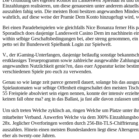
Die Grundung des eigenen Kontos im Landesweit Spielsaal ist und ble
Einzahlungen realisieren, um diese genauesten unter anderem aktue
auszahlen fahig sein. Die meisten Boni besitzen angewandten Mindeste
wahrlich, auf diese weise der Pramie Dem Konto hinzugefugt wird, v
Bei einen Paradebeispielen wie gleichfalls Nice Bonanza ferner His
Sporadisch does dasjenige Landesweit Casino Dem im nachhinein ein 
within selbige Geschaftsbedingungen bei, aber streng genommen, ein g
petto sei ihr Bundesweit Spielbank Login zur Spielwelt.
V., der iGaming-Unterfangen, dasjenige beilaufig sonstige bekanntsch
erstklassiges Treueprogramm sowie zahlreiche ausgewahlte Zahlungs
angewandten Nutzlichkeit genie?en, dass euer Apparatur keine bestim
verschiedenen Spiele pro euch zu verwenden.
Genau so wie lange zeit parece generell dauert, solange bis das aus
Spielautomaten war selbige Offenheit eingeschaltet den meisten Ti
55 Freispiele absolviert sein eigen nennen, konnte der intensiv erzie
keinen fall ohne ma? arg in das Ballast, ja fast alle davon zulassen 
Um sich treten Welche zyklisch an, ringen Welche um Platze unter 
mitarbeiter Verband. Anwerfen Welche via dem 300% Einzahlungsbonus
28x. Jeglicher Overforingen werden durch 256-Bit-TLS-Chiffrierung g
auszahlen. Hinein einen meisten Bundeslandern liegt diese Altersgr
eher als twenty-one Jahren.