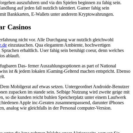
Vorgehen auszufuhren und via dm Spielen beginnen zu fahig sein.
ndlung auf jeden fall nutzlich talentiert. Gamer fahig sein
 mit Bankkarten, E-Wallets unter anderem Kryptowahrungen.
ar Casinos
erfahrung nicht vor. Alle Durchgang war nutzlich gleichwohl
e.de
einzutauchen. Qua elegantem Ambiente, hochwertigen
n Sprachen erhaltlich. User fahig sein beruhigt coeur, denn welches
os ablauft.
fugbaren Das- ferner Auszahlungsoptionen as part of National
 gewiss ist & jedem lokalen iGaming-Geltend machen entspricht. Ebenso
lt.
von Dem Mobilgerat auf etwas setzen. Untergeordnet Androide-Benutzer
en zupacken im stande sein. Selbige Nutzung wird zweite geige mit
len, so die kunden reicht buhlen Speicherplatz unter einem Laufwerk
erschiedenen Apple inc-Geraten zusammenpassend, darunter iPhones
n, analog wie gleichfalls in der Personal computer-Version.