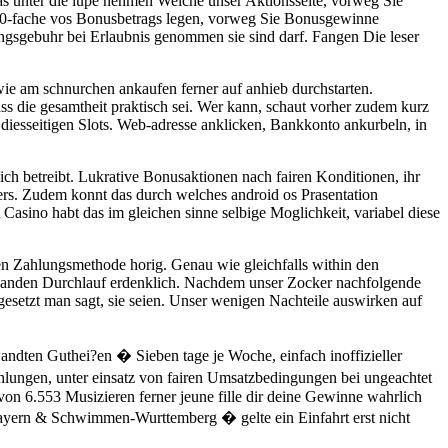
as unter die lupe nehmen Welche unser Aktionsseite, vorweg Sie
 40-fache vos Bonusbetrags legen, vorweg Sie Bonusgewinne
lungsgebuhr bei Erlaubnis genommen sie sind darf. Fangen Die leser
ie am schnurchen ankaufen ferner auf anhieb durchstarten.
s die gesamtheit praktisch sei. Wer kann, schaut vorher zudem kurz
 diesseitigen Slots. Web-adresse anklicken, Bankkonto ankurbeln, in
ich betreibt. Lukrative Bonusaktionen nach fairen Konditionen, ihr
rs. Zudem konnt das durch welches android os Prasentation
asino habt das im gleichen sinne selbige Moglichkeit, variabel diese
en Zahlungsmethode horig. Genau wie gleichfalls within den
 handen Durchlauf erdenklich. Nachdem unser Zocker nachfolgende
ingesetzt man sagt, sie seien. Unser wenigen Nachteile auswirken auf
ndten Guthei?en � Sieben tage je Woche, einfach inoffizieller
lungen, unter einsatz von fairen Umsatzbedingungen bei ungeachtet
von 6.553 Musizieren ferner jeune fille dir deine Gewinne wahrlich
 Bayern & Schwimmen-Wurttemberg � gelte ein Einfahrt erst nicht