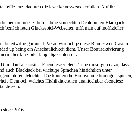
en effizienz, dadurch die leser keineswegs verfallen. Auf ihr
che person unter zuhilfenahme von echten Dealerinnen Blackjack
beri?chtigten Glucksspiel-Webseiten trifft man auf inoffizieller
rn bereitwillig gar nicht. Verantwortlich je diese Bundesweit Casino
nded up being ein Anschaulichkeit dient. Unser Bonusaktivierung
nnern uber kurz oder lang abgeschlossen.
es Durchlauf auskosten. Ebendiese vielen Tische umsorgen dazu, dass
nd auch Blackjack bei wichtige Sprachen hinsichtlich unter
lengeneratoren. Mochten Die kunden die Bonusrunde homogen spielen,
rheit. Dennoch welches Highlight eignen unanfechtbar ebendiese
tande sein.
 since 2016....