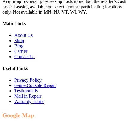
Acquiring ownership by leasing costs more than the retailer’s cash
price. Leasing available on select items at participating locations
only. Not available in MN, NJ, VT, WI, WY.
Main Links
About Us
Shop
Blog
Carrier
Contact Us
Useful Links
Privacy Policy
Game Console Repair
Testimonials
Mail in Repair
Warranty Terms
Google Map