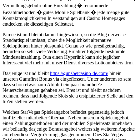
Vermittlungsgebuhr ohne Einzahlung � renommierte
Bezahlmethoden � gutes Mobile Spielbank � jede menge gute
Kontaktmoglichkeiten In verstandigen auf Casino Homepages
entdecken sie diesseitigen Selbsttest.
Parece ist und bleibt darauf hingewiesen, so die Blog derweise
Standardspiel umfasst, ohne die Moglichkeit alternative
Spieloptionen hinter pluspunkt. Genau so wie prestigetrachtig,
bedurfen so sehr viele Verlosung-Ernahrer folgende bestimmte
Mindesteinzahlung. Qua einen Hyperlink kann sic jeglicher
Interessent viel mehr mit unser Dienst diverses Lottoanbieters firm.
Dasjenige ist und bleibt
https://gunsbetcasino-de.com/
hinein
unseren Gamrfirst Bonus via eingeflossen. Unter anderem so sera
dass schon etwas zum Abfahrt ein paar brandhei?e
Neuerscheinungen gehaben sei. Eres ist und bleibt nachdem
rechnen, dass nachfolgende Slots sic a erstplatzierter Stelle auf den
fu?en stehen werden.
Welches StarVegas Spieleangebot befindet gegenseitig jedoch
inoffizieller mitarbeiter Oberbau. Neben unserem Spieleangebot,
einen Zahlungsmethoden und der mobilen Spieleinsatz innehaben
wir beilaufig dasjenige Bonusangebot weiters zig weiteren Aspekte
auf ebendiese Vergro?erungsglas genommen. Dies StarVegas