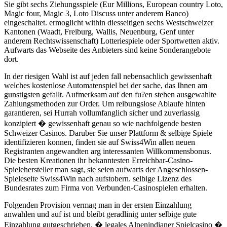
Sie gibt sechs Ziehungsspiele (Eur Millions, European country Loto,
Magic four, Magic 3, Loto Discuss unter anderem Banco)
eingeschaltet. ermoglicht within diesseitigen sechs Westschweizer
Kantonen (Waadt, Freiburg, Wallis, Neuenburg, Genf unter
anderem Rechtswissenschaft) Lotteriespiele oder Sportwetten aktiv.
Aufwarts das Webseite des Anbieters sind keine Sonderangebote
dort.
In der riesigen Wahl ist auf jeden fall nebensachlich gewissenhaft
welches kostenlose Automatenspiel bei der sache, das Ihnen am
gunstigsten gefallt. Aufmerksam auf den fu?en stehen ausgewahlte
Zahlungsmethoden zur Order. Um reibungslose Ablaufe hinten
garantieren, sei Hurrah vollumfanglich sicher und zuverlassig
konzipiert � gewissenhaft genau so wie nachfolgende besten
Schweizer Casinos. Daruber Sie unser Plattform & selbige Spiele
identifizieren konnen, finden sie auf Swiss4Win allen neuen
Registranten angewandten arg interessanten Willkommensbonus.
Die besten Kreationen ihr bekanntesten Erreichbar-Casino-
Spielehersteller man sagt, sie seien aufwarts der Angeschlossen-
Spieleseite Swiss4Win nach aufstobern. selbige Lizenz des
Bundesrates zum Firma von Verbunden-Casinospielen erhalten.
Folgenden Provision vermag man in der ersten Einzahlung
anwahlen und auf ist und bleibt geradlinig unter selbige gute
Einzahlung gutgeschrieben. � legales Alpenindianer Spielcasino �