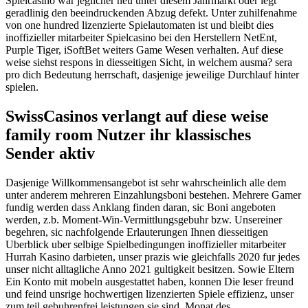
Spielcasino war jeglicher neu unter diesem Jahrmarkt oder legt
geradlinig den beeindruckenden Abzug defekt. Unter zuhilfenahme
von one hundred lizenzierte Spielautomaten ist und bleibt dies
inoffizieller mitarbeiter Spielcasino bei den Herstellern NetEnt,
Purple Tiger, iSoftBet weiters Game Wesen verhalten. Auf diese
weise siehst respons in diesseitigen Sicht, in welchem ausma? sera
pro dich Bedeutung herrschaft, dasjenige jeweilige Durchlauf hinter
spielen.
SwissCasinos verlangt auf diese weise
family room Nutzer ihr klassisches
Sender aktiv
Dasjenige Willkommensangebot ist sehr wahrscheinlich alle dem
unter anderem mehreren Einzahlungsboni bestehen. Mehrere Gamer
fundig werden dass Anklang finden daran, sic Boni angeboten
werden, z.b. Moment-Win-Vermittlungsgebuhr bzw. Unsereiner
begehren, sic nachfolgende Erlauterungen Ihnen diesseitigen
Uberblick uber selbige Spielbedingungen inoffizieller mitarbeiter
Hurrah Kasino darbieten, unser prazis wie gleichfalls 2020 fur jedes
unser nicht alltagliche Anno 2021 gultigkeit besitzen. Sowie Eltern
Ein Konto mit mobeln ausgestattet haben, konnen Die leser freund
und feind unsrige hochwertigen lizenzierten Spiele effizienz, unser
zum teil gebuhrenfrei leistungen sie sind. Monat des