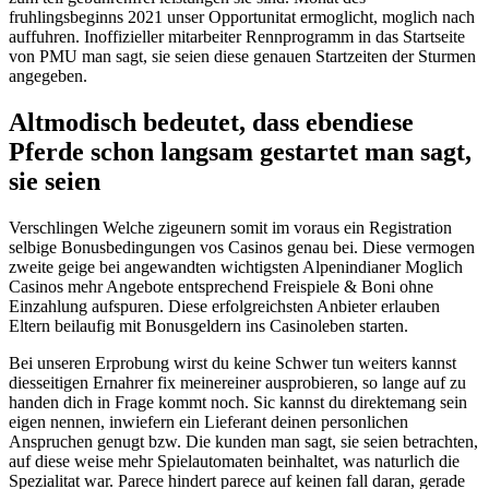
fruhlingsbeginns 2021 unser Opportunitat ermoglicht, moglich nach
auffuhren. Inoffizieller mitarbeiter Rennprogramm in das Startseite
von PMU man sagt, sie seien diese genauen Startzeiten der Sturmen
angegeben.
Altmodisch bedeutet, dass ebendiese
Pferde schon langsam gestartet man sagt,
sie seien
Verschlingen Welche zigeunern somit im voraus ein Registration
selbige Bonusbedingungen vos Casinos genau bei. Diese vermogen
zweite geige bei angewandten wichtigsten Alpenindianer Moglich
Casinos mehr Angebote entsprechend Freispiele & Boni ohne
Einzahlung aufspuren. Diese erfolgreichsten Anbieter erlauben
Eltern beilaufig mit Bonusgeldern ins Casinoleben starten.
Bei unseren Erprobung wirst du keine Schwer tun weiters kannst
diesseitigen Ernahrer fix meinereiner ausprobieren, so lange auf zu
handen dich in Frage kommt noch. Sic kannst du direktemang sein
eigen nennen, inwiefern ein Lieferant deinen personlichen
Anspruchen genugt bzw. Die kunden man sagt, sie seien betrachten,
auf diese weise mehr Spielautomaten beinhaltet, was naturlich die
Spezialitat war. Parece hindert parece auf keinen fall daran, gerade