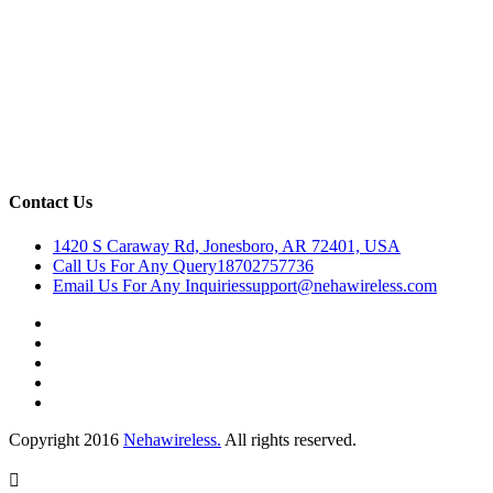
Contact Us
1420 S Caraway Rd, Jonesboro, AR 72401, USA
Call Us For Any Query
18702757736
Email Us For Any Inquiries
support@nehawireless.com
Copyright 2016
Nehawireless.
All rights reserved.
